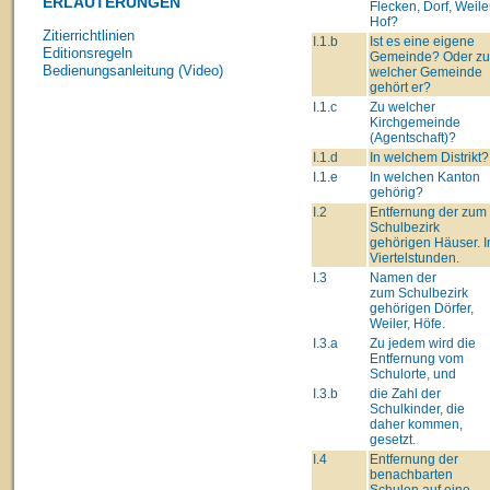
ERLÄUTERUNGEN
Flecken, Dorf, Weiler
Hof?
Zitierrichtlinien
I.1.b
Ist es eine eigene
Editionsregeln
Gemeinde? Oder zu
Bedienungsanleitung (Video)
welcher Gemeinde
gehört er?
I.1.c
Zu welcher
Kirchgemeinde
(Agentschaft)?
I.1.d
In welchem Distrikt?
I.1.e
In welchen Kanton
gehörig?
I.2
Entfernung der zum
Schulbezirk
gehörigen Häuser. I
Viertelstunden.
I.3
Namen der
zum Schulbezirk
gehörigen Dörfer,
Weiler, Höfe.
I.3.a
Zu jedem wird die
Entfernung vom
Schulorte, und
I.3.b
die Zahl der
Schulkinder, die
daher kommen,
gesetzt.
I.4
Entfernung der
benachbarten
Schulen auf eine