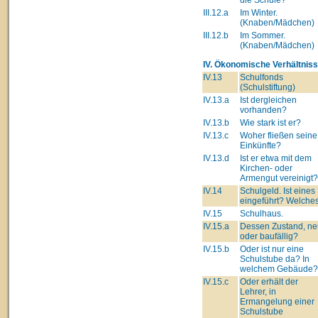
III.12.a
Im Winter.
(Knaben/Mädchen)
III.12.b
Im Sommer.
(Knaben/Mädchen)
IV. Ökonomische Verhältniss
IV.13
Schulfonds
(Schulstiftung)
IV.13.a
Ist dergleichen
vorhanden?
IV.13.b
Wie stark ist er?
IV.13.c
Woher fließen seine
Einkünfte?
IV.13.d
Ist er etwa mit dem
Kirchen- oder
Armengut vereinigt?
IV.14
Schulgeld. Ist eines
eingeführt? Welche
IV.15
Schulhaus.
IV.15.a
Dessen Zustand, ne
oder baufällig?
IV.15.b
Oder ist nur eine
Schulstube da? In
welchem Gebäude?
IV.15.c
Oder erhält der
Lehrer, in
Ermangelung einer
Schulstube