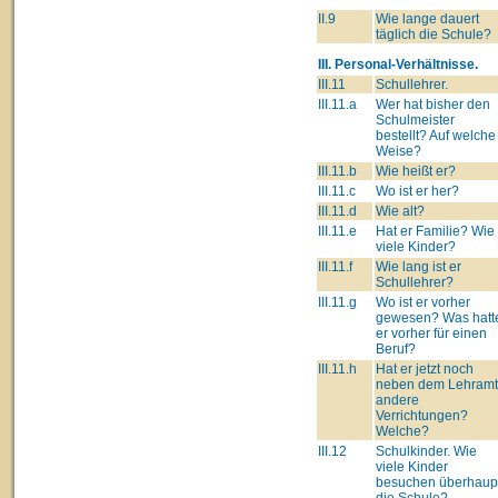
II.9
Wie lange dauert
täglich die Schule?
III. Personal-Verhältnisse.
III.11
Schullehrer.
III.11.a
Wer hat bisher den
Schulmeister
bestellt? Auf welche
Weise?
III.11.b
Wie heißt er?
III.11.c
Wo ist er her?
III.11.d
Wie alt?
III.11.e
Hat er Familie? Wie
viele Kinder?
III.11.f
Wie lang ist er
Schullehrer?
III.11.g
Wo ist er vorher
gewesen? Was hatt
er vorher für einen
Beruf?
III.11.h
Hat er jetzt noch
neben dem Lehram
andere
Verrichtungen?
Welche?
III.12
Schulkinder. Wie
viele Kinder
besuchen überhaup
die Schule?