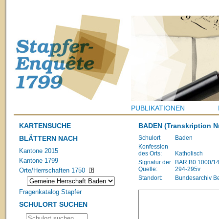
PUBLIKATIONEN
KARTENSUCHE
BADEN
(Transkription N
BLÄTTERN NACH
Schulort
Baden
Konfession
Kantone 2015
des Orts:
Katholisch
Kantone 1799
Signatur der
BAR B0 1000/1483
Quelle:
294-295v
Orte/Herrschaften 1750
Standort:
Bundesarchiv B
Fragenkatalog Stapfer
SCHULORT SUCHEN