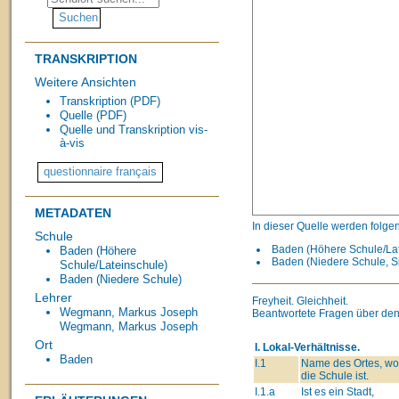
TRANSKRIPTION
Weitere Ansichten
Transkription (PDF)
Quelle (PDF)
Quelle und Transkription vis-
à-vis
METADATEN
In dieser Quelle werden folge
Schule
Baden (Höhere Schule/Lat
Baden (Höhere
Baden (Niedere Schule, S
Schule/Lateinschule)
Baden (Niedere Schule)
Lehrer
Freyheit. Gleichheit.
Wegmann, Markus Joseph
Beantwortete Fragen über den
Wegmann, Markus Joseph
Ort
I. Lokal-Verhältnisse.
Baden
I.1
Name des Ortes, wo
die Schule ist.
I.1.a
Ist es ein Stadt,