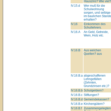
Hauszins? Wie viel
IV.15.d
Wer muß für die
Schulwohnung
sorgen, und selbige
im baulichen Stand
erhalten?
IV.16
Einkommen des
Schullehrers.
IV.16.A
An Geld, Getreide,
Wein, Holz etc.
IV.16.B
Aus welchen
Quellen? aus
IV.16.B.a
abgeschaffenen
Lehngefällen
(Zehnten,
Grundzinsen etc.)?
IV.16.B.b
Schulgeldern?
IV.16.B.c
Stiftungen?
IV.16.B.d
Gemeindekassen?
IV.16.B.e
Kirchengütern?
IV.16.B.f
Zusammengelegten