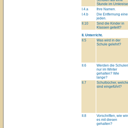
Stunde im Umkreise
I.4.a
Ihre Namen.
I.4.b
Die Entfernung eine
jeden.
II.10
Sind die Kinder in
Klassen geteilt?
II. Unterricht.
II.5
Was wird in der
Schule gelehrt?
II.6
Werden die Schule
nur im Winter
gehalten? Wie
lange?
II.7
Schulbücher, welch
sind eingeführt?
II.8
Vorschriften, wie wir
es mit diesen
gehalten?