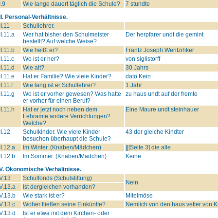
I.9
Wie lange dauert täglich die Schule?
7 stundte
II. Personal-Verhältnisse.
II.11
Schullehrer.
II.11.a
Wer hat bisher den Schulmeister
Der herpfarer undt die gemint
bestellt? Auf welche Weise?
II.11.b
Wie heißt er?
Frantz Joseph Wentzihker
II.11.c
Wo ist er her?
von siglistorff
II.11.d
Wie alt?
30 Jahrs
II.11.e
Hat er Familie? Wie viele Kinder?
dato Kein
II.11.f
Wie lang ist er Schullehrer?
1 Jahr
II.11.g
Wo ist er vorher gewesen? Was hatte
zu haus undt auf der fremte
er vorher für einen Beruf?
II.11.h
Hat er jetzt noch neben dem
Eine Maure undt steinhauer
Lehramte andere Verrichtungen?
Welche?
II.12
Schulkinder. Wie viele Kinder
43 der gleiche Kindter
besuchen überhaupt die Schule?
II.12.a
Im Winter. (Knaben/Mädchen)
||[Seite 3] die alle
II.12.b
Im Sommer. (Knaben/Mädchen)
Keine
IV. Ökonomische Verhältnisse.
V.13
Schulfonds (Schulstiftung)
Nein
V.13.a
Ist dergleichen vorhanden?
V.13.b
Wie stark ist er?
Mitelmöse
V.13.c
Woher fließen seine Einkünfte?
Nemlich von den haus vetter von K
V.13.d
Ist er etwa mit dem Kirchen- oder