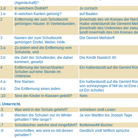
(Agentschaft)?
.1.d
In welchem Distrikt?
zu zurzach
.1.e
In welchen Kanton gehörig?
auf Baaten
.2
Entfernung der zum Schulbezirk
[innerhalb des vm Kreises der Nech
gehörigen Häuser. In Viertelstunden.
Halbe vietelstundt die Gemeint Mell
[innerhalb des Umkreises der zwey
[undt innerHalb des Um Kreises der
.3
Namen der zum Schulbezirk
Die Gemint Mellstorff
gehörigen Dörfer, Weiler, Höfe.
.3.a
Zu jedem wird die Entfernung vom
Schulorte, und
.3.b
die Zahl der Schulkinder, die daher
Die Kindtr Namlich 40.
kommen, gesetzt.
.4
Entfernung der benachbarten
Ein halbestundt auf die Gemint R
Schulen auf eine Stunde im
Umkreise.
.4.a
Ihre Namen.
Ein halbestundt auf die Gemint Rümi
von schneynigen
#?##
do ist Eine 
.4.b
Die Entfernung eines jeden.
ist Ein schulle)
I.10
Sind die Kinder in Klassen geteilt?
Nein.
I. Unterricht.
I.5
Was wird in der Schule gelehrt?
schreiben vndt Lesen
I.6
Werden die Schulen nur im Winter
Ja von Marttini bis Joseph Tage
gehalten? Wie lange?
I.7
Schulbücher, welche sind eingeführt?
#orteinee##
Bucher
I.8
Vorschriften, wie wird es mit diesen
Geistlich vndt Veltlich sprüche
gehalten?