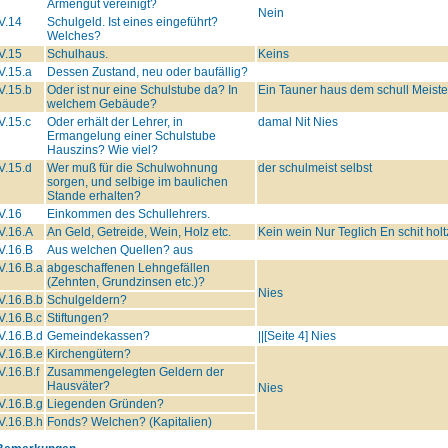
Armengut vereinigt?
Nein
V.14
Schulgeld. Ist eines eingeführt?
Welches?
V.15
Schulhaus.
Keins
V.15.a
Dessen Zustand, neu oder baufällig?
V.15.b
Oder ist nur eine Schulstube da? In
Ein Tauner haus dem schull Meister
welchem Gebäude?
V.15.c
Oder erhält der Lehrer, in
damal Nit Nies
Ermangelung einer Schulstube
Hauszins? Wie viel?
V.15.d
Wer muß für die Schulwohnung
der schulmeist selbst
sorgen, und selbige im baulichen
Stande erhalten?
V.16
Einkommen des Schullehrers.
V.16.A
An Geld, Getreide, Wein, Holz etc.
Kein wein Nur Teglich En schit holt
V.16.B
Aus welchen Quellen? aus
V.16.B.a
abgeschaffenen Lehngefällen
(Zehnten, Grundzinsen etc.)?
Nies
V.16.B.b
Schulgeldern?
V.16.B.c
Stiftungen?
V.16.B.d
Gemeindekassen?
||[Seite 4] Nies
V.16.B.e
Kirchengütern?
V.16.B.f
Zusammengelegten Geldern der
Hausväter?
Nies
V.16.B.g
Liegenden Gründen?
V.16.B.h
Fonds? Welchen? (Kapitalien)