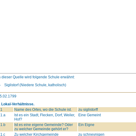
n dieser Quelle wird folgende Schule erwähnt:
Siglistorf (Niedere Schule, katholisch)
5.02.1799
. Lokal-Verhältnisse.
.1
Name des Ortes, wo die Schule ist.
zu siglistorff
.1.a
Ist es ein Stadt, Flecken, Dorf, Weiler,
Eine Gemeint
Hof?
.1.b
Ist es eine eigene Gemeinde? Oder
Ein Eigne
zu welcher Gemeinde gehört er?
.1.c
Zu welcher Kirchgemeinde
zu schneynigen