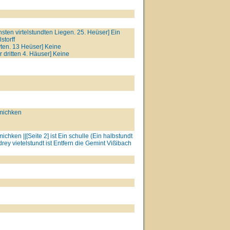
sten virtelstundten Liegen. 25. Heüser] Ein
storff
ten. 13 Heüser] Keine
 dritten 4. Häuser] Keine
ümichken
chken ||[Seite 2] ist Ein schulle (Ein halbstundt
drey vietelstundt ist Entfern die Gemint Vißibach