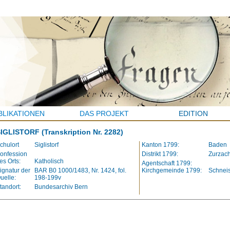
BLIKATIONEN
DAS PROJEKT
EDITION
SIGLISTORF
(Transkription Nr. 2282)
chulort
Siglistorf
Kanton 1799:
Baden
onfession
Distrikt 1799:
Zurzac
es Orts:
Katholisch
Agentschaft 1799:
ignatur der
BAR B0 1000/1483, Nr. 1424, fol.
Kirchgemeinde 1799:
Schnei
uelle:
198-199v
tandort:
Bundesarchiv Bern