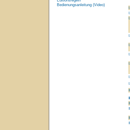
Editionsregeln
Bedienungsanleitung (Video)
I
I
I
I
I
I
I
I
I
I
I
I
I
I
I