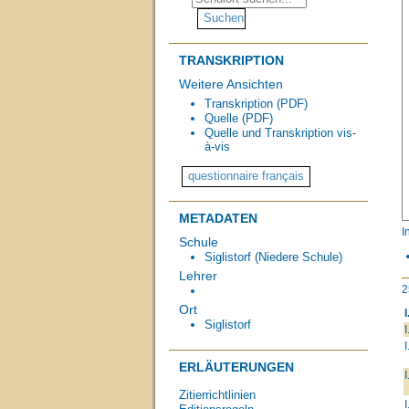
TRANSKRIPTION
Weitere Ansichten
Transkription (PDF)
Quelle (PDF)
Quelle und Transkription vis-
à-vis
METADATEN
I
Schule
Siglistorf (Niedere Schule)
Lehrer
2
Ort
I
Siglistorf
I
I
ERLÄUTERUNGEN
I
Zitierrichtlinien
I