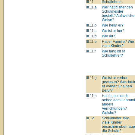
III.11
Schullehrer.
III.11.a
Wer hat bisher den
Schulmeister
bestellt? Auf welche
Weise?
III.11.b
Wie heißt er?
III.11.c
Wo ist er her?
III.11.d
Wie alt?
III.11.e
Hat er Familie? Wie
viele Kinder?
III.11.f
Wie lang ist er
Schullehrer?
III.11.g
Wo ist er vorher
gewesen? Was hatt
er vorher für einen
Beruf?
III.11.h
Hat er jetzt noch
neben dem Lehram
andere
Verrichtungen?
Welche?
III.12
Schulkinder. Wie
viele Kinder
besuchen überhaup
die Schule?