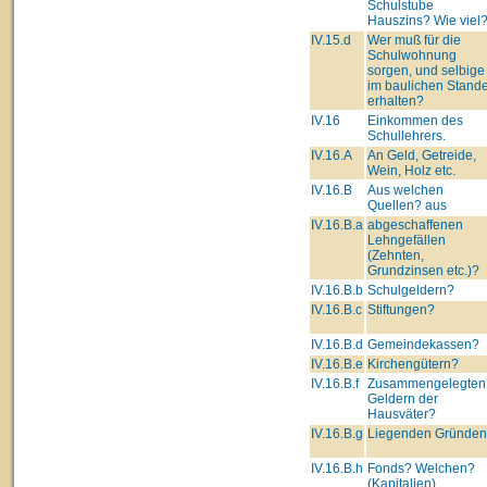
Schulstube
Hauszins? Wie viel
IV.15.d
Wer muß für die
Schulwohnung
sorgen, und selbige
im baulichen Stand
erhalten?
IV.16
Einkommen des
Schullehrers.
IV.16.A
An Geld, Getreide,
Wein, Holz etc.
IV.16.B
Aus welchen
Quellen? aus
IV.16.B.a
abgeschaffenen
Lehngefällen
(Zehnten,
Grundzinsen etc.)?
IV.16.B.b
Schulgeldern?
IV.16.B.c
Stiftungen?
IV.16.B.d
Gemeindekassen?
IV.16.B.e
Kirchengütern?
IV.16.B.f
Zusammengelegten
Geldern der
Hausväter?
IV.16.B.g
Liegenden Gründe
IV.16.B.h
Fonds? Welchen?
(Kapitalien)