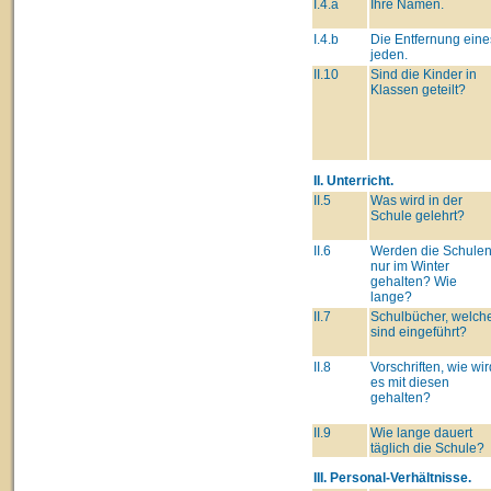
I.4.a
Ihre Namen.
I.4.b
Die Entfernung eine
jeden.
II.10
Sind die Kinder in
Klassen geteilt?
II. Unterricht.
II.5
Was wird in der
Schule gelehrt?
II.6
Werden die Schule
nur im Winter
gehalten? Wie
lange?
II.7
Schulbücher, welch
sind eingeführt?
II.8
Vorschriften, wie wir
es mit diesen
gehalten?
II.9
Wie lange dauert
täglich die Schule?
III. Personal-Verhältnisse.