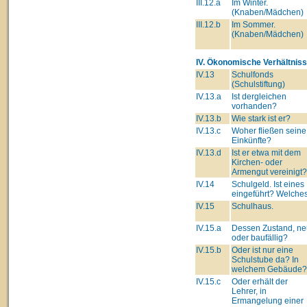
III.12.a
Im Winter.
(Knaben/Mädchen)
III.12.b
Im Sommer.
(Knaben/Mädchen)
IV. Ökonomische Verhältniss
IV.13
Schulfonds
(Schulstiftung)
IV.13.a
Ist dergleichen
vorhanden?
IV.13.b
Wie stark ist er?
IV.13.c
Woher fließen seine
Einkünfte?
IV.13.d
Ist er etwa mit dem
Kirchen- oder
Armengut vereinigt?
IV.14
Schulgeld. Ist eines
eingeführt? Welche
IV.15
Schulhaus.
IV.15.a
Dessen Zustand, ne
oder baufällig?
IV.15.b
Oder ist nur eine
Schulstube da? In
welchem Gebäude?
IV.15.c
Oder erhält der
Lehrer, in
Ermangelung einer