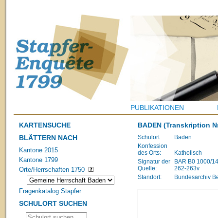
PUBLIKATIONEN
KARTENSUCHE
BADEN
(Transkription N
BLÄTTERN NACH
Schulort
Baden
Konfession
Kantone 2015
des Orts:
Katholisch
Kantone 1799
Signatur der
BAR B0 1000/1483
Quelle:
262-263v
Orte/Herrschaften 1750
Standort:
Bundesarchiv B
Fragenkatalog Stapfer
SCHULORT SUCHEN