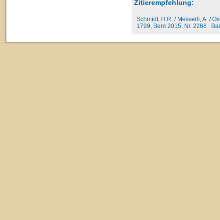
Zitierempfehlung:
Schmidt, H.R. / Messerli, A. / O
1799, Bern 2015, Nr. 2268 : Bad