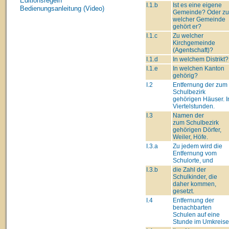
Editionsregeln
I.1.b
Ist es eine eigene
Bedienungsanleitung (Video)
Gemeinde? Oder zu
welcher Gemeinde
gehört er?
I.1.c
Zu welcher
Kirchgemeinde
(Agentschaft)?
I.1.d
In welchem Distrikt?
I.1.e
In welchen Kanton
gehörig?
I.2
Entfernung der zum
Schulbezirk
gehörigen Häuser. I
Viertelstunden.
I.3
Namen der
zum Schulbezirk
gehörigen Dörfer,
Weiler, Höfe.
I.3.a
Zu jedem wird die
Entfernung vom
Schulorte, und
I.3.b
die Zahl der
Schulkinder, die
daher kommen,
gesetzt.
I.4
Entfernung der
benachbarten
Schulen auf eine
Stunde im Umkreise