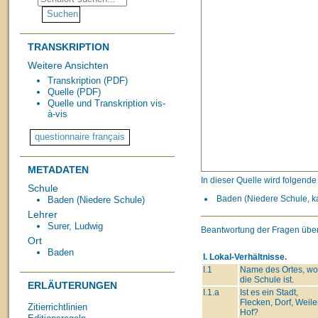
TRANSKRIPTION
Weitere Ansichten
Transkription (PDF)
Quelle (PDF)
Quelle und Transkription vis-
à-vis
METADATEN
In dieser Quelle wird folgend
Schule
Baden (Niedere Schule, ka
Baden (Niedere Schule)
Lehrer
Surer, Ludwig
Beantwortung der Fragen über
Ort
Baden
I. Lokal-Verhältnisse.
I.1
Name des Ortes, wo
die Schule ist.
ERLÄUTERUNGEN
I.1.a
Ist es ein Stadt,
Flecken, Dorf, Weiler
Zitierrichtlinien
Hof?