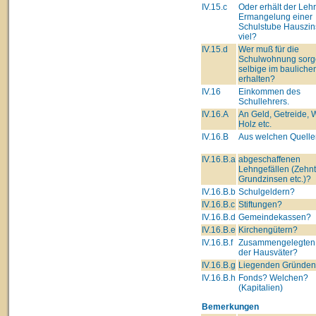
IV.15.c
Oder erhält der Lehre
Ermangelung einer
Schulstube Hauszin
viel?
IV.15.d
Wer muß für die
Schulwohnung sorg
selbige im bauliche
erhalten?
IV.16
Einkommen des
Schullehrers.
IV.16.A
An Geld, Getreide, 
Holz etc.
IV.16.B
Aus welchen Quelle
IV.16.B.a
abgeschaffenen
Lehngefällen (Zehnt
Grundzinsen etc.)?
IV.16.B.b
Schulgeldern?
IV.16.B.c
Stiftungen?
IV.16.B.d
Gemeindekassen?
IV.16.B.e
Kirchengütern?
IV.16.B.f
Zusammengelegten
der Hausväter?
IV.16.B.g
Liegenden Gründe
IV.16.B.h
Fonds? Welchen?
(Kapitalien)
Bemerkungen