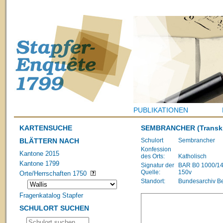
PUBLIKATIONEN
KARTENSUCHE
SEMBRANCHER
(Transk
BLÄTTERN NACH
Schulort
Sembrancher
Konfession
Kantone 2015
des Orts:
Katholisch
Kantone 1799
Signatur der
BAR B0 1000/1483
Quelle:
150v
Orte/Herrschaften 1750
Standort:
Bundesarchiv B
Fragenkatalog Stapfer
SCHULORT SUCHEN