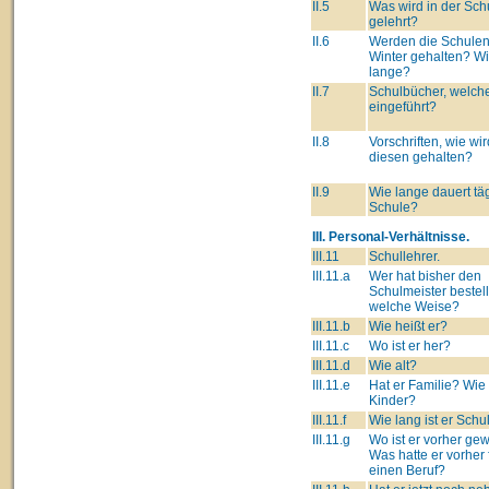
II.5
Was wird in der Sch
gelehrt?
II.6
Werden die Schulen
Winter gehalten? W
lange?
II.7
Schulbücher, welch
eingeführt?
II.8
Vorschriften, wie wir
diesen gehalten?
II.9
Wie lange dauert täg
Schule?
III. Personal-Verhältnisse.
III.11
Schullehrer.
III.11.a
Wer hat bisher den
Schulmeister bestell
welche Weise?
III.11.b
Wie heißt er?
III.11.c
Wo ist er her?
III.11.d
Wie alt?
III.11.e
Hat er Familie? Wie 
Kinder?
III.11.f
Wie lang ist er Schu
III.11.g
Wo ist er vorher g
Was hatte er vorher 
einen Beruf?