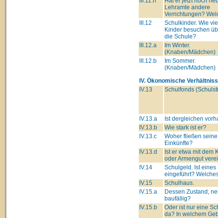
III.11.h
Hat er jetzt noch n
Lehramte andere
Verrichtungen? Wel
III.12
Schulkinder. Wie vie
Kinder besuchen üb
die Schule?
III.12.a
Im Winter.
(Knaben/Mädchen)
III.12.b
Im Sommer.
(Knaben/Mädchen)
IV. Ökonomische Verhältniss
IV.13
Schulfonds (Schulsti
IV.13.a
Ist dergleichen vor
IV.13.b
Wie stark ist er?
IV.13.c
Woher fließen seine
Einkünfte?
IV.13.d
Ist er etwa mit dem 
oder Armengut verei
IV.14
Schulgeld. Ist eines
eingeführt? Welche
IV.15
Schulhaus.
IV.15.a
Dessen Zustand, ne
baufällig?
IV.15.b
Oder ist nur eine Sc
da? In welchem Ge