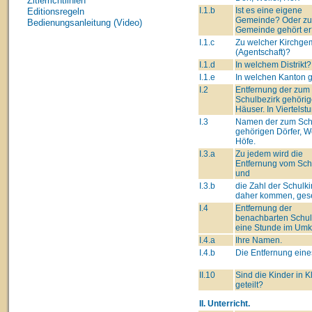
Zitierrichtlinien
I.1.b
Ist es eine eigene
Editionsregeln
Gemeinde? Oder zu
Bedienungsanleitung (Video)
Gemeinde gehört er
I.1.c
Zu welcher Kirchge
(Agentschaft)?
I.1.d
In welchem Distrikt?
I.1.e
In welchen Kanton 
I.2
Entfernung der zum
Schulbezirk gehöri
Häuser. In Viertelst
I.3
Namen der zum Sch
gehörigen Dörfer, We
Höfe.
I.3.a
Zu jedem wird die
Entfernung vom Schu
und
I.3.b
die Zahl der Schulki
daher kommen, gese
I.4
Entfernung der
benachbarten Schul
eine Stunde im Umk
I.4.a
Ihre Namen.
I.4.b
Die Entfernung eine
II.10
Sind die Kinder in 
geteilt?
II. Unterricht.