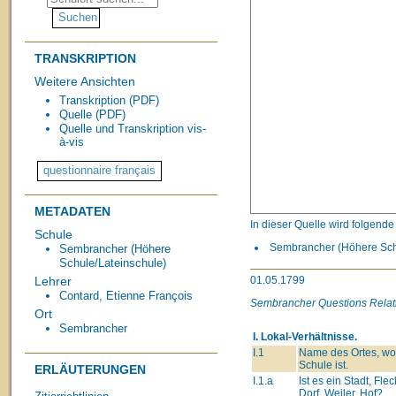
TRANSKRIPTION
Weitere Ansichten
Transkription (PDF)
Quelle (PDF)
Quelle und Transkription vis-
à-vis
METADATEN
In dieser Quelle wird folgend
Schule
Sembrancher (Höhere Schu
Sembrancher (Höhere
Schule/Lateinschule)
01.05.1799
Lehrer
Contard, Etienne François
Sembrancher Questions Relat
Ort
Sembrancher
I. Lokal-Verhältnisse.
I.1
Name des Ortes, wo
Schule ist.
ERLÄUTERUNGEN
I.1.a
Ist es ein Stadt, Fle
Dorf, Weiler, Hof?