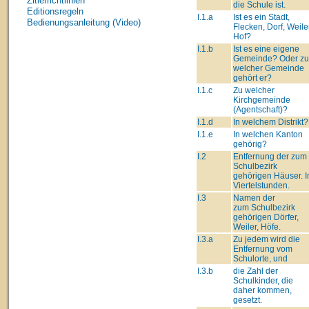
Zitierrichtlinien
die Schule ist.
Editionsregeln
I.1.a
Ist es ein Stadt,
Bedienungsanleitung (Video)
Flecken, Dorf, Weiler
Hof?
I.1.b
Ist es eine eigene
Gemeinde? Oder zu
welcher Gemeinde
gehört er?
I.1.c
Zu welcher
Kirchgemeinde
(Agentschaft)?
I.1.d
In welchem Distrikt?
I.1.e
In welchen Kanton
gehörig?
I.2
Entfernung der zum
Schulbezirk
gehörigen Häuser. I
Viertelstunden.
I.3
Namen der
zum Schulbezirk
gehörigen Dörfer,
Weiler, Höfe.
I.3.a
Zu jedem wird die
Entfernung vom
Schulorte, und
I.3.b
die Zahl der
Schulkinder, die
daher kommen,
gesetzt.