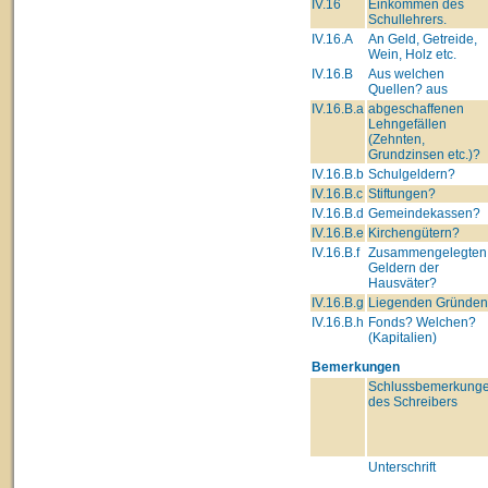
IV.16
Einkommen des
Schullehrers.
IV.16.A
An Geld, Getreide,
Wein, Holz etc.
IV.16.B
Aus welchen
Quellen? aus
IV.16.B.a
abgeschaffenen
Lehngefällen
(Zehnten,
Grundzinsen etc.)?
IV.16.B.b
Schulgeldern?
IV.16.B.c
Stiftungen?
IV.16.B.d
Gemeindekassen?
IV.16.B.e
Kirchengütern?
IV.16.B.f
Zusammengelegten
Geldern der
Hausväter?
IV.16.B.g
Liegenden Gründe
IV.16.B.h
Fonds? Welchen?
(Kapitalien)
Bemerkungen
Schlussbemerkung
des Schreibers
Unterschrift