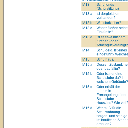
IV.13
Schulfonds
(Schulstiftung)
IV.13.a
Ist dergleichen
vorhanden?
IV.13.b
Wie stark ist er?
IV.13.c
Woher fließen seine
Einkünfte?
IV.13.d
Ist er etwa mit dem
Kirchen- oder
Armengut vereinigt?
IV.14
Schulgeld. Ist eines
eingeführt? Welche
IV.15
Schulhaus.
IV.15.a
Dessen Zustand, ne
oder baufällig?
IV.15.b
Oder ist nur eine
Schulstube da? In
welchem Gebäude?
IV.15.c
Oder erhält der
Lehrer, in
Ermangelung einer
Schulstube
Hauszins? Wie viel
IV.15.d
Wer muß für die
Schulwohnung
sorgen, und selbige
im baulichen Stand
erhalten?