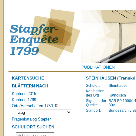
PUBLIKATIONEN
KARTENSUCHE
STEINHAUSEN
(Transkri
BLÄTTERN NACH
Schulort
Steinhausen
Konfession
Kantone 2015
des Orts:
Katholisch
Kantone 1799
Signatur der
BAR B0 1000/1483
Quelle:
80v
Orte/Herrschaften 1750
Standort:
Bundesarchiv B
Fragenkatalog Stapfer
SCHULORT SUCHEN