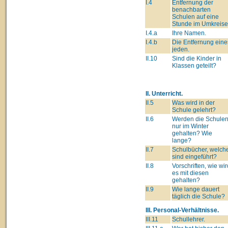
I.4
Entfernung der
benachbarten
Schulen auf eine
Stunde im Umkreise
I.4.a
Ihre Namen.
I.4.b
Die Entfernung eine
jeden.
II.10
Sind die Kinder in
Klassen geteilt?
II. Unterricht.
II.5
Was wird in der
Schule gelehrt?
II.6
Werden die Schule
nur im Winter
gehalten? Wie
lange?
II.7
Schulbücher, welch
sind eingeführt?
II.8
Vorschriften, wie wir
es mit diesen
gehalten?
II.9
Wie lange dauert
täglich die Schule?
III. Personal-Verhältnisse.
III.11
Schullehrer.