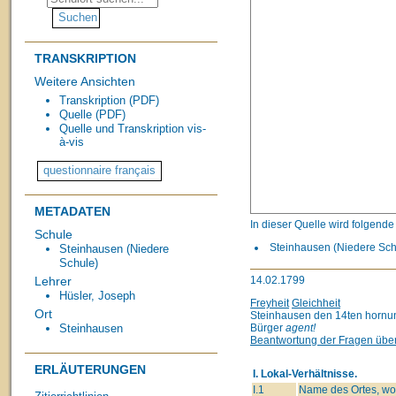
TRANSKRIPTION
Weitere Ansichten
Transkription (PDF)
Quelle (PDF)
Quelle und Transkription vis-
à-vis
METADATEN
In dieser Quelle wird folgend
Schule
Steinhausen (Niedere Schu
Steinhausen (Niedere
Schule)
14.02.1799
Lehrer
Hüsler, Joseph
Freyheit
Gleichheit
Ort
Steinhausen den 14ten horn
Bürger
agent!
Steinhausen
Beantwortung der Fragen über
ERLÄUTERUNGEN
I. Lokal-Verhältnisse.
I.1
Name des Ortes, wo