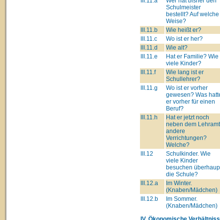
III.11.a
Wer hat bisher den
Schulmeister
bestellt? Auf welche
Weise?
III.11.b
Wie heißt er?
III.11.c
Wo ist er her?
III.11.d
Wie alt?
III.11.e
Hat er Familie? Wie
viele Kinder?
III.11.f
Wie lang ist er
Schullehrer?
III.11.g
Wo ist er vorher
gewesen? Was hatt
er vorher für einen
Beruf?
III.11.h
Hat er jetzt noch
neben dem Lehram
andere
Verrichtungen?
Welche?
III.12
Schulkinder. Wie
viele Kinder
besuchen überhaup
die Schule?
III.12.a
Im Winter.
(Knaben/Mädchen)
III.12.b
Im Sommer.
(Knaben/Mädchen)
IV. Ökonomische Verhältniss