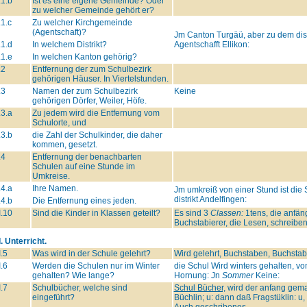
.1.b
Ist es eine eigene Gemeinde? Oder
zu welcher Gemeinde gehört er?
.1.c
Zu welcher Kirchgemeinde
(Agentschaft)?
Jm Canton Turgäü, aber zu dem distr
.1.d
In welchem Distrikt?
Agentschafft Ellikon:
.1.e
In welchen Kanton gehörig?
.2
Entfernung der zum Schulbezirk
gehörigen Häuser. In Viertelstunden.
.3
Namen der zum Schulbezirk
Keine
gehörigen Dörfer, Weiler, Höfe.
.3.a
Zu jedem wird die Entfernung vom
Schulorte, und
.3.b
die Zahl der Schulkinder, die daher
kommen, gesetzt.
.4
Entfernung der benachbarten
Schulen auf eine Stunde im
Umkreise.
.4.a
Ihre Namen.
Jm umkreiß von einer Stund ist die S
distrikt Andelfingen:
.4.b
Die Entfernung eines jeden.
I.10
Sind die Kinder in Klassen geteilt?
Es sind 3
Classen:
1tens, die anfäng
Buchstabierer, die Lesen, schreiben
I. Unterricht.
I.5
Was wird in der Schule gelehrt?
Wird gelehrt, Buchstaben, Buchstab
I.6
Werden die Schulen nur im Winter
die Schul Wird winters gehalten, v
gehalten? Wie lange?
Hornung: Jn
Sommer
Keine:
I.7
Schulbücher, welche sind
Schul Bücher,
wird der anfang gem
eingeführt?
Büchlin; u: dann daß Fragstüklin: 
Auch geschribenes.