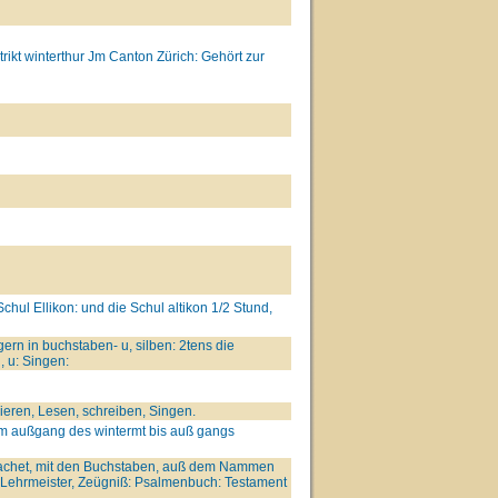
ikt winterthur Jm Canton Zürich: Gehört zur
chul Ellikon: und die Schul altikon 1/2 Stund,
ern in buchstaben- u, silben: 2tens die
, u: Singen:
ieren, Lesen, schreiben, Singen.
om außgang des wintermt bis auß gangs
achet, mit den Buchstaben, auß dem Nammen
u, Lehrmeister, Zeügniß: Psalmenbuch: Testament