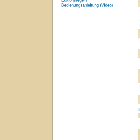
Editionsregeln
I
Bedienungsanleitung (Video)
I
I
I
I
I
I
I
I
I
I
I
I
I
I
I