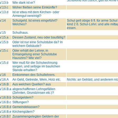
Schulfond von zürich, gibt für Arme 6
V.13.b
Wie stark ist er?
V.13.c
Woher fließen seine Einkünfte?
V.13.d
Ist er etwa mit dem Kirchen- oder
Armengut vereinigt?
V.14
Schulgeld. Ist eines eingeführt?
Schul gelt obige 6 fl. für arme Schu
Welches?
kind 2 ß. Schul-Lohn: und alle mitt
essen.
V.15
Schulhaus.
V.15.a
Dessen Zustand, neu oder baufällig?
V.15.b
Oder ist nur eine Schulstube da? In
welchem Gebäude?
V.15.c
Oder erhält der Lehrer, in
Ermangelung einer Schulstube
Hauszins? Wie viel?
V.15.d
Wer muß für die Schulwohnung
sorgen, und selbige im baulichen
Stande erhalten?
V.16
Einkommen des Schullehrers.
V.16.A
An Geld, Getreide, Wein, Holz etc.
Nichts: an Geträid, und anderem nic
V.16.B
Aus welchen Quellen? aus
V.16.B.a
abgeschaffenen Lehngefällen
(Zehnten, Grundzinsen etc.)?
V.16.B.b
Schulgeldern?
V.16.B.c
Stiftungen?
V.16.B.d
Gemeindekassen?
V.16.B.e
Kirchengütern?
V.16.B.f
Zusammengelegten Geldern der