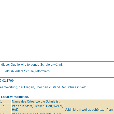
n dieser Quelle wird folgende Schule erwähnt:
Feldi (Niedere Schule, reformiert)
5.02.1799
eantwortung, der Fragen, über den Zustand Der Schule in Veldi.
. Lokal-Verhältnisse.
.1
Name des Ortes, wo die Schule ist.
.1.a
Ist es ein Stadt, Flecken, Dorf, Weiler,
Hof?
Veldi, ist ein weiler, gehört zur Pfa