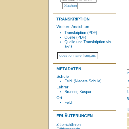
TRANSKRIPTION
Weitere Ansichten
Transkription (PDF)
Quelle (PDF)
Quelle und Transkription vis-
à-vis
METADATEN
I
Schule
Feldi (Niedere Schule)
Lehrer
1
Brunner, Kaspar
Ort
B
Feldi
I
I
ERLÄUTERUNGEN
I
Zitierrichtlinien