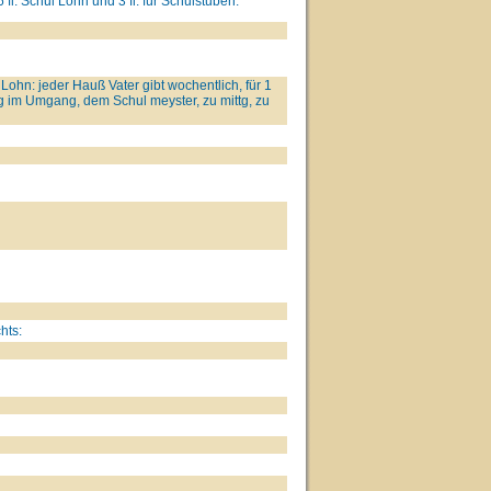
 fl. Schul Lohn und 3 fl. für Schulstuben.
l Lohn: jeder Hauß Vater gibt wochentlich, für 1
ag im Umgang, dem Schul meyster, zu mittg, zu
hts: