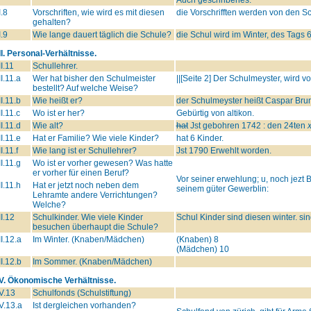
I.8
Vorschriften, wie wird es mit diesen
die Vorschrifften werden von den S
gehalten?
I.9
Wie lange dauert täglich die Schule?
die Schul wird im Winter, des Tags 
II. Personal-Verhältnisse.
II.11
Schullehrer.
II.11.a
Wer hat bisher den Schulmeister
||[Seite 2] Der Schulmeyster, wird 
bestellt? Auf welche Weise?
II.11.b
Wie heißt er?
der Schulmeyster heißt Caspar Brun
II.11.c
Wo ist er her?
Gebürtig von altikon.
II.11.d
Wie alt?
hat
Jst gebohren 1742 : den 24ten
x
II.11.e
Hat er Familie? Wie viele Kinder?
hat 6 Kinder.
II.11.f
Wie lang ist er Schullehrer?
Jst 1790 Erwehlt worden.
II.11.g
Wo ist er vorher gewesen? Was hatte
er vorher für einen Beruf?
Vor seiner erwehlung; u, noch jezt 
II.11.h
Hat er jetzt noch neben dem
seinem güter Gewerblin:
Lehramte andere Verrichtungen?
Welche?
II.12
Schulkinder. Wie viele Kinder
Schul Kinder sind diesen winter. sin
besuchen überhaupt die Schule?
II.12.a
Im Winter. (Knaben/Mädchen)
(Knaben) 8
(Mädchen) 10
II.12.b
Im Sommer. (Knaben/Mädchen)
IV. Ökonomische Verhältnisse.
V.13
Schulfonds (Schulstiftung)
V.13.a
Ist dergleichen vorhanden?