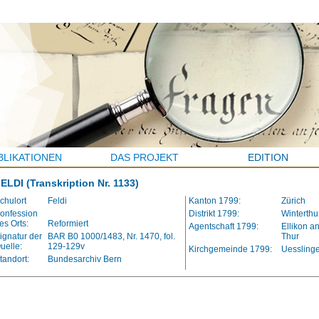
BLIKATIONEN
DAS PROJEKT
EDITION
FELDI
(Transkription Nr. 1133)
chulort
Feldi
Kanton 1799:
Zürich
onfession
Distrikt 1799:
Winterthu
es Orts:
Reformiert
Agentschaft 1799:
Ellikon a
ignatur der
BAR B0 1000/1483, Nr. 1470, fol.
Thur
uelle:
129-129v
Kirchgemeinde 1799:
Uessling
tandort:
Bundesarchiv Bern