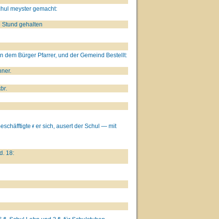
chul meyster gemacht:
6 Stund gehalten
von dem Bürger Pfarrer, und der Gemeind Bestellt:
ner.
br.
Beschäfftigte
r
er sich, ausert der Schul — mit
d. 18: