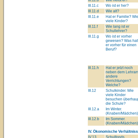
III.11.c
Wo ist er her?
III.11.d
Wie alt?
III.11.e
Hat er Familie? Wi
viele Kinder?
III.11.f
Wie lang ist er
Schullehrer?
III.11.g
Wo ist er vorher
gewesen? Was hat
er vorher für einen
Beruf?
III.11.h
Hat er jetzt noch
neben dem Lehram
andere
Verrichtungen?
Welche?
III.12
Schulkinder. Wie
viele Kinder
besuchen überhau
die Schule?
III.12.a
Im Winter.
(Knaben/Mädchen)
III.12.b
Im Sommer.
(Knaben/Mädchen)
IV. Ökonomische Verhältniss
IV.13
Schulfonds