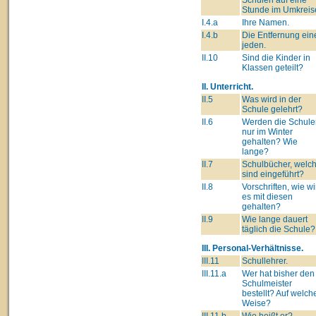
Stunde im Umkreis
I.4.a
Ihre Namen.
I.4.b
Die Entfernung ein
jeden.
II.10
Sind die Kinder in
Klassen geteilt?
II. Unterricht.
II.5
Was wird in der
Schule gelehrt?
II.6
Werden die Schule
nur im Winter
gehalten? Wie
lange?
II.7
Schulbücher, welc
sind eingeführt?
II.8
Vorschriften, wie wi
es mit diesen
gehalten?
II.9
Wie lange dauert
täglich die Schule?
III. Personal-Verhältnisse.
III.11
Schullehrer.
III.11.a
Wer hat bisher den
Schulmeister
bestellt? Auf welch
Weise?
III.11.b
Wie heißt er?