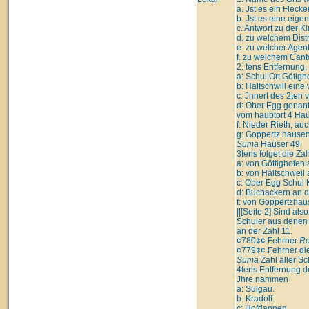
a. Jst es ein Flecke
b. Jst es eine eig
c. Antwort zu der 
d. zu welchem Distr
e. zu welcher Agent
f. zu welchem Cant
2. tens Entfernung
a: Schul Ort Götigh
b: Hältschwill eine
c: Jnnert des 2ten 
d: Ober Egg genant,
vom haubtort 4 Ha
f: Nieder Rieth, au
g: Goppertz hausen 
Suma
Haüser 49
3tens folget die Za
a: von Göttighofen 
b: von Hältschweil 
c: Ober Egg Schul K
d: Buchackern an de
f: von Goppertzhau
||[Seite 2] Sind al
Schuler aus denen 
an der Zahl 11.
¢780¢¢ Fehrner
Re
¢779¢¢ Fehrner die 
Suma
Zahl aller Sc
4tens Entfernung d
Jhre nammen
a: Sulgau.
b: Kradolf.
c: Hofdannen.