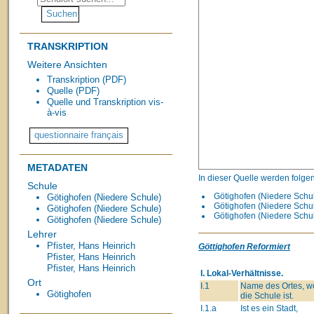
TRANSKRIPTION
Weitere Ansichten
Transkription (PDF)
Quelle (PDF)
Quelle und Transkription vis-
à-vis
METADATEN
In dieser Quelle werden folge
Schule
Götighofen (Niedere Schule
Götighofen (Niedere Schule)
Götighofen (Niedere Schul
Götighofen (Niedere Schule)
Götighofen (Niedere Schul
Götighofen (Niedere Schule)
Lehrer
Pfister, Hans Heinrich
Göttighofen Reformiert
Pfister, Hans Heinrich
Pfister, Hans Heinrich
I. Lokal-Verhältnisse.
Ort
I.1
Name des Ortes, w
Götighofen
die Schule ist.
I.1.a
Ist es ein Stadt,