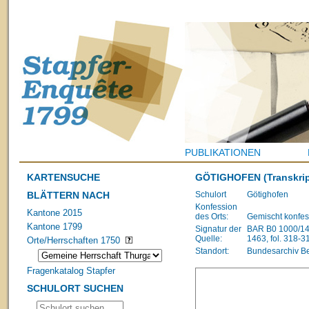
PUBLIKATIONEN
KARTENSUCHE
GÖTIGHOFEN
(Transkrip
BLÄTTERN NACH
Schulort
Götighofen
Konfession
Kantone 2015
des Orts:
Gemischt konfes
Kantone 1799
Signatur der
BAR B0 1000/148
Quelle:
1463, fol. 318-3
Orte/Herrschaften 1750
Standort:
Bundesarchiv B
Fragenkatalog Stapfer
SCHULORT SUCHEN