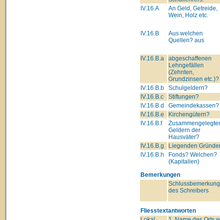
IV.16.A
An Geld, Getreide,
Wein, Holz etc.
IV.16.B
Aus welchen
Quellen? aus
IV.16.B.a
abgeschaffenen
Lehngefällen
(Zehnten,
Grundzinsen etc.)?
IV.16.B.b
Schulgeldern?
IV.16.B.c
Stiftungen?
IV.16.B.d
Gemeindekassen?
IV.16.B.e
Kirchengütern?
IV.16.B.f
Zusammengelegte
Geldern der
Hausväter?
IV.16.B.g
Liegenden Gründe
IV.16.B.h
Fonds? Welchen?
(Kapitalien)
Bemerkungen
Schlussbemerkun
des Schreibers
Fliesstextantworten
Lokal
1. Name des Orts wo