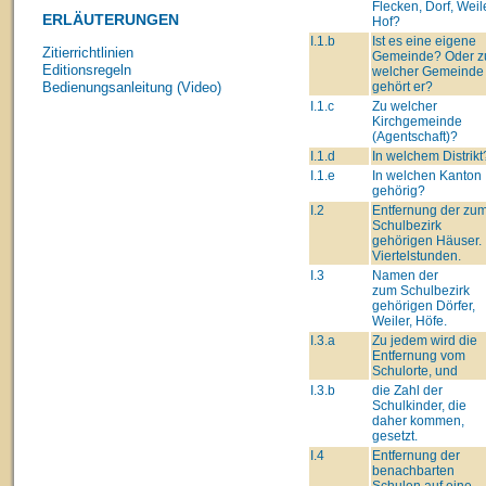
Flecken, Dorf, Weile
ERLÄUTERUNGEN
Hof?
I.1.b
Ist es eine eigene
Zitierrichtlinien
Gemeinde? Oder z
Editionsregeln
welcher Gemeinde
gehört er?
Bedienungsanleitung (Video)
I.1.c
Zu welcher
Kirchgemeinde
(Agentschaft)?
I.1.d
In welchem Distrikt
I.1.e
In welchen Kanton
gehörig?
I.2
Entfernung der zu
Schulbezirk
gehörigen Häuser. 
Viertelstunden.
I.3
Namen der
zum Schulbezirk
gehörigen Dörfer,
Weiler, Höfe.
I.3.a
Zu jedem wird die
Entfernung vom
Schulorte, und
I.3.b
die Zahl der
Schulkinder, die
daher kommen,
gesetzt.
I.4
Entfernung der
benachbarten
Schulen auf eine