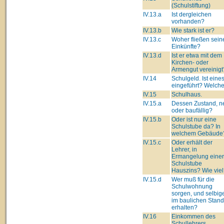
(Schulstiftung)
IV.13.a
Ist dergleichen
vorhanden?
IV.13.b
Wie stark ist er?
IV.13.c
Woher fließen sein
Einkünfte?
IV.13.d
Ist er etwa mit dem
Kirchen- oder
Armengut vereinigt
IV.14
Schulgeld. Ist eine
eingeführt? Welch
IV.15
Schulhaus.
IV.15.a
Dessen Zustand, n
oder baufällig?
IV.15.b
Oder ist nur eine
Schulstube da? In
welchem Gebäude
IV.15.c
Oder erhält der
Lehrer, in
Ermangelung einer
Schulstube
Hauszins? Wie vie
IV.15.d
Wer muß für die
Schulwohnung
sorgen, und selbig
im baulichen Stan
erhalten?
IV.16
Einkommen des
Schullehrers.