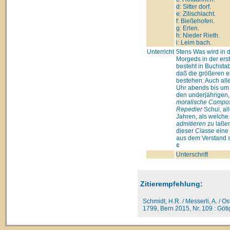
d: Sitter dorf.
e: Zillschlacht.
f: Bießehofen.
g: Erlen.
h: Nieder Rieth.
i: Leim bach.
Unterricht
5tens Was wird in d
Morgeds in der ers
besteht in Buchsta
daß die größeren e
bestehen: Auch al
Uhr abends bis um 
den underjährigen,
moralische Compos
Repedier
Schul, al
Jahren, als welche
admitieren
zu laßen
dieser
Classe
eine 
aus dem Verstand s
¢
Unterschrift
Zitierempfehlung:
Schmidt, H.R. / Messerli, A. / O
1799, Bern 2015, Nr. 109 : Götig