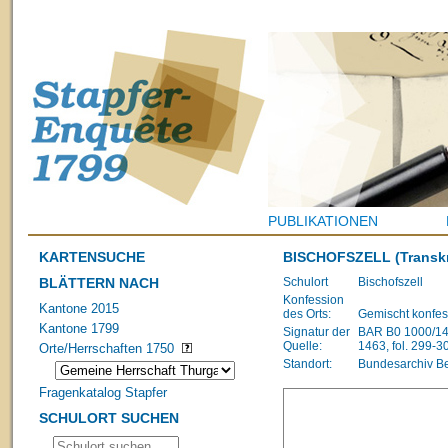
PUBLIKATIONEN
KARTENSUCHE
BISCHOFSZELL
(Transkr
BLÄTTERN NACH
Schulort
Bischofszell
Konfession
Kantone 2015
des Orts:
Gemischt konfes
Kantone 1799
Signatur der
BAR B0 1000/148
Quelle:
1463, fol. 299-3
Orte/Herrschaften 1750
Standort:
Bundesarchiv B
Fragenkatalog Stapfer
SCHULORT SUCHEN