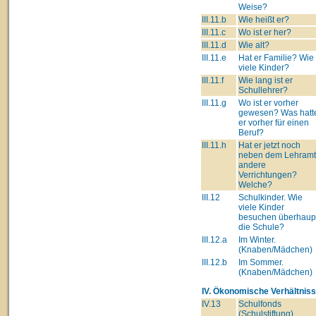
Weise?
III.11.b
Wie heißt er?
III.11.c
Wo ist er her?
III.11.d
Wie alt?
III.11.e
Hat er Familie? Wie
viele Kinder?
III.11.f
Wie lang ist er
Schullehrer?
III.11.g
Wo ist er vorher
gewesen? Was hatt
er vorher für einen
Beruf?
III.11.h
Hat er jetzt noch
neben dem Lehram
andere
Verrichtungen?
Welche?
III.12
Schulkinder. Wie
viele Kinder
besuchen überhaup
die Schule?
III.12.a
Im Winter.
(Knaben/Mädchen)
III.12.b
Im Sommer.
(Knaben/Mädchen)
IV. Ökonomische Verhältniss
IV.13
Schulfonds
(Schulstiftung)