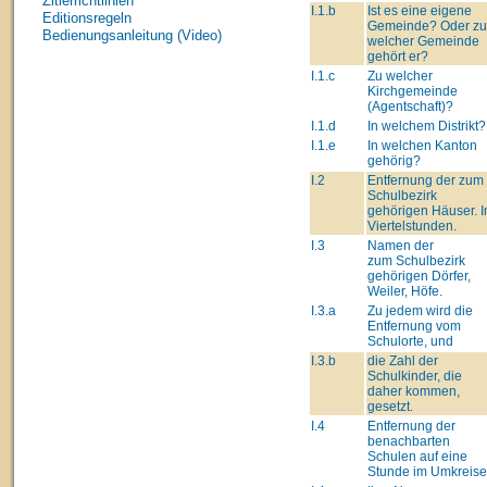
Zitierrichtlinien
I.1.b
Ist es eine eigene
Editionsregeln
Gemeinde? Oder zu
Bedienungsanleitung (Video)
welcher Gemeinde
gehört er?
I.1.c
Zu welcher
Kirchgemeinde
(Agentschaft)?
I.1.d
In welchem Distrikt?
I.1.e
In welchen Kanton
gehörig?
I.2
Entfernung der zum
Schulbezirk
gehörigen Häuser. I
Viertelstunden.
I.3
Namen der
zum Schulbezirk
gehörigen Dörfer,
Weiler, Höfe.
I.3.a
Zu jedem wird die
Entfernung vom
Schulorte, und
I.3.b
die Zahl der
Schulkinder, die
daher kommen,
gesetzt.
I.4
Entfernung der
benachbarten
Schulen auf eine
Stunde im Umkreise