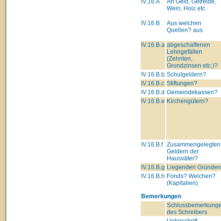
IV.16.A
An Geld, Getreide,
Wein, Holz etc.
IV.16.B
Aus welchen
Quellen? aus
IV.16.B.a
abgeschaffenen
Lehngefällen
(Zehnten,
Grundzinsen etc.)?
IV.16.B.b
Schulgeldern?
IV.16.B.c
Stiftungen?
IV.16.B.d
Gemeindekassen?
IV.16.B.e
Kirchengütern?
IV.16.B.f
Zusammengelegten
Geldern der
Hausväter?
IV.16.B.g
Liegenden Gründe
IV.16.B.h
Fonds? Welchen?
(Kapitalien)
Bemerkungen
Schlussbemerkung
des Schreibers
Unterschrift