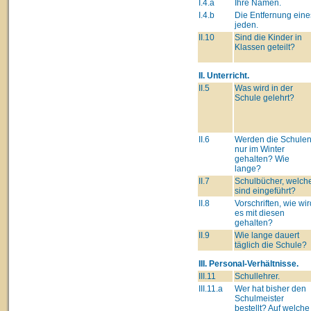
I.4.a
Ihre Namen.
I.4.b
Die Entfernung eine
jeden.
II.10
Sind die Kinder in
Klassen geteilt?
II. Unterricht.
II.5
Was wird in der
Schule gelehrt?
II.6
Werden die Schule
nur im Winter
gehalten? Wie
lange?
II.7
Schulbücher, welch
sind eingeführt?
II.8
Vorschriften, wie wir
es mit diesen
gehalten?
II.9
Wie lange dauert
täglich die Schule?
III. Personal-Verhältnisse.
III.11
Schullehrer.
III.11.a
Wer hat bisher den
Schulmeister
bestellt? Auf welche