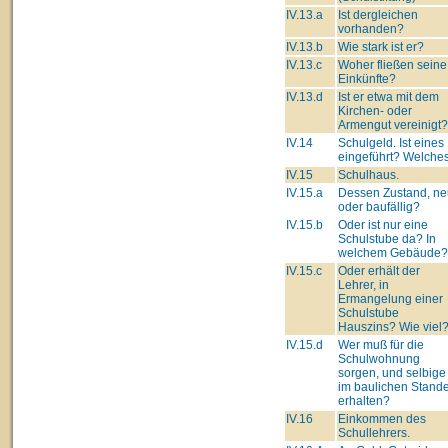
IV.13.a
Ist dergleichen
vorhanden?
IV.13.b
Wie stark ist er?
IV.13.c
Woher fließen seine
Einkünfte?
IV.13.d
Ist er etwa mit dem
Kirchen- oder
Armengut vereinigt?
IV.14
Schulgeld. Ist eines
eingeführt? Welche
IV.15
Schulhaus.
IV.15.a
Dessen Zustand, ne
oder baufällig?
IV.15.b
Oder ist nur eine
Schulstube da? In
welchem Gebäude?
IV.15.c
Oder erhält der
Lehrer, in
Ermangelung einer
Schulstube
Hauszins? Wie viel
IV.15.d
Wer muß für die
Schulwohnung
sorgen, und selbige
im baulichen Stand
erhalten?
IV.16
Einkommen des
Schullehrers.