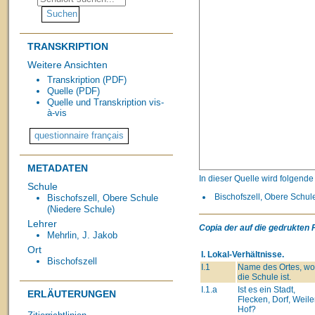
TRANSKRIPTION
Weitere Ansichten
Transkription (PDF)
Quelle (PDF)
Quelle und Transkription vis-
à-vis
METADATEN
In dieser Quelle wird folgend
Schule
Bischofszell, Obere Schule
Bischofszell, Obere Schule
(Niedere Schule)
Lehrer
Copia der auf die gedrukten 
Mehrlin, J. Jakob
Ort
I. Lokal-Verhältnisse.
Bischofszell
I.1
Name des Ortes, wo
die Schule ist.
I.1.a
Ist es ein Stadt,
ERLÄUTERUNGEN
Flecken, Dorf, Weiler
Hof?