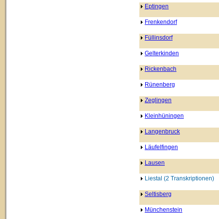
Eptingen
Frenkendorf
Füllinsdorf
Gelterkinden
Rickenbach
Rünenberg
Zeglingen
Kleinhüningen
Langenbruck
Läufelfingen
Lausen
Liestal (2 Transkriptionen)
Seltisberg
Münchenstein