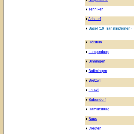
Tenniken
Arisdorf
Basel (19 Transkriptionen)
Hölstein
Lampenberg
Binningen
Bottmingen
Bretzwil
Lauwil
Bubendorf
Ramlinsburg
Buus
Diegten