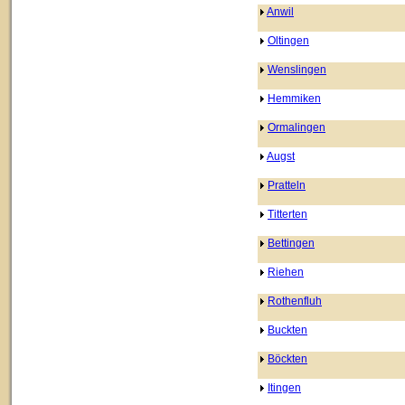
Anwil
Oltingen
Wenslingen
Hemmiken
Ormalingen
Augst
Pratteln
Titterten
Bettingen
Riehen
Rothenfluh
Buckten
Böckten
Itingen