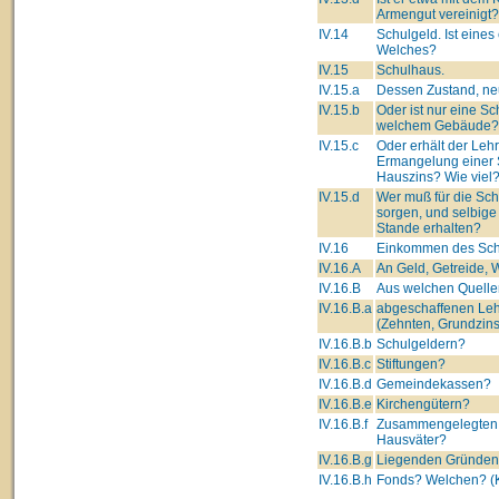
Armengut vereinigt?
IV.14
Schulgeld. Ist eines
Welches?
IV.15
Schulhaus.
IV.15.a
Dessen Zustand, neu
IV.15.b
Oder ist nur eine Sc
welchem Gebäude?
IV.15.c
Oder erhält der Lehre
Ermangelung einer 
Hauszins? Wie viel
IV.15.d
Wer muß für die Sc
sorgen, und selbige
Stande erhalten?
IV.16
Einkommen des Schu
IV.16.A
An Geld, Getreide, W
IV.16.B
Aus welchen Quelle
IV.16.B.a
abgeschaffenen Leh
(Zehnten, Grundzins
IV.16.B.b
Schulgeldern?
IV.16.B.c
Stiftungen?
IV.16.B.d
Gemeindekassen?
IV.16.B.e
Kirchengütern?
IV.16.B.f
Zusammengelegten 
Hausväter?
IV.16.B.g
Liegenden Gründe
IV.16.B.h
Fonds? Welchen? (K