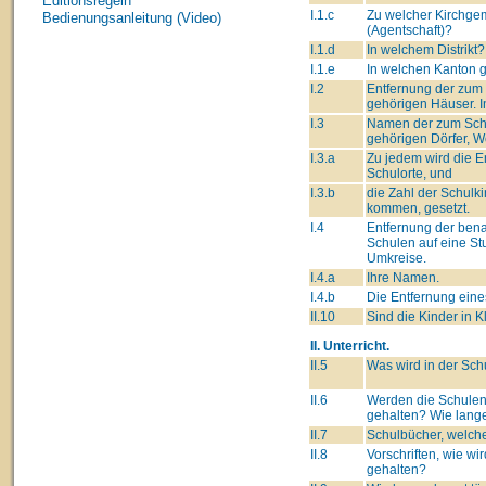
Editionsregeln
I.1.c
Zu welcher Kirchge
Bedienungsanleitung (Video)
(Agentschaft)?
I.1.d
In welchem Distrikt?
I.1.e
In welchen Kanton 
I.2
Entfernung der zum
gehörigen Häuser. I
I.3
Namen der zum Sch
gehörigen Dörfer, We
I.3.a
Zu jedem wird die 
Schulorte, und
I.3.b
die Zahl der Schulki
kommen, gesetzt.
I.4
Entfernung der ben
Schulen auf eine St
Umkreise.
I.4.a
Ihre Namen.
I.4.b
Die Entfernung eine
II.10
Sind die Kinder in K
II. Unterricht.
II.5
Was wird in der Sch
II.6
Werden die Schulen
gehalten? Wie lang
II.7
Schulbücher, welche
II.8
Vorschriften, wie wi
gehalten?