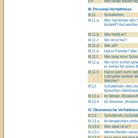
II.9
Wie lange dauert tä
III. Personal-Verhältnisse.
III.11
Schullehrer.
III.11.a
Wer hat bisher den 
bestellt? Auf welch
III.11.b
Wie heißt er?
III.11.c
Wo ist er her?
III.11.d
Wie alt?
III.11.e
Hat er Familie? Wie
III.11.f
Wie lang ist er Schu
III.11.g
Wo ist er vorher ge
er vorher für einen 
III.11.h
Hat er jetzt noch n
Lehramte andere Ve
Welche?
III.12
Schulkinder. Wie vie
besuchen überhaupt
III.12.a
Im Winter. (Knaben
III.12.b
Im Sommer. (Knabe
IV. Ökonomische Verhältniss
IV.13
Schulfonds (Schulsti
IV.13.a
Ist dergleichen vor
IV.13.b
Wie stark ist er?
IV.13.c
Woher fließen seine
IV.13.d
Ist er etwa mit dem 