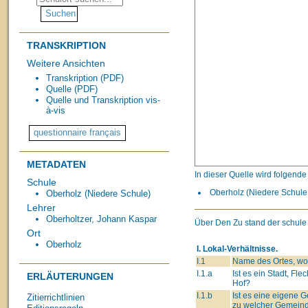
TRANSKRIPTION
Weitere Ansichten
Transkription (PDF)
Quelle (PDF)
Quelle und Transkription vis-
à-vis
METADATEN
In dieser Quelle wird folgend
Schule
Oberholz (Niedere Schule,
Oberholz (Niedere Schule)
Lehrer
Oberholtzer, Johann Kaspar
Über Den Zu stand der schule
Ort
Oberholz
I. Lokal-Verhältnisse.
I.1
Name des Ortes, wo 
I.1.a
Ist es ein Stadt, Flec
ERLÄUTERUNGEN
Hof?
I.1.b
Ist es eine eigene
Zitierrichtlinien
zu welcher Gemeind