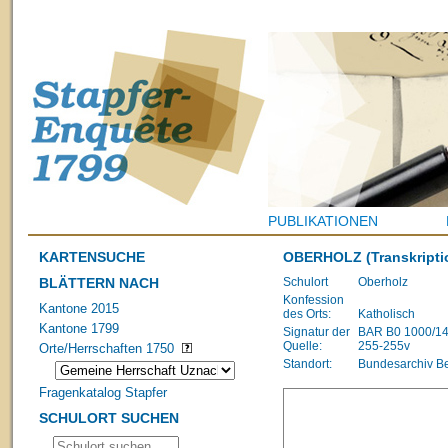
PUBLIKATIONEN
KARTENSUCHE
OBERHOLZ
(Transkripti
BLÄTTERN NACH
Schulort
Oberholz
Konfession
Kantone 2015
des Orts:
Katholisch
Kantone 1799
Signatur der
BAR B0 1000/1483
Quelle:
255-255v
Orte/Herrschaften 1750
Standort:
Bundesarchiv B
Fragenkatalog Stapfer
SCHULORT SUCHEN