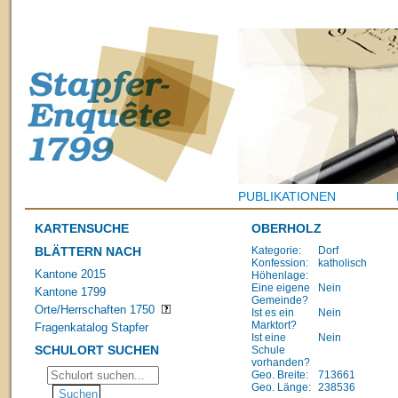
PUBLIKATIONEN
KARTENSUCHE
OBERHOLZ
BLÄTTERN NACH
Kategorie:
Dorf
Konfession:
katholisch
Kantone 2015
Höhenlage:
Eine eigene
Nein
Kantone 1799
Gemeinde?
Orte/Herrschaften 1750
Ist es ein
Nein
Marktort?
Fragenkatalog Stapfer
Ist eine
Nein
SCHULORT SUCHEN
Schule
vorhanden?
Geo. Breite:
713661
Geo. Länge:
238536