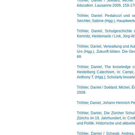
Tröhler, Daniel / Soëtard, Michel 
éducation. Lausanne 2009, 159-17
Tröhler, Daniel. Pestalozzi und se
Seichter, Sabine (Hgg.), Hauptwer
Tröhler, Daniel, Schulgeschichte 
Kemnitz, Heidemarie / Link, Jörg-W
Tröhler, Daniel, Verwaltung und Auf
Urs (Hgg.), Zukunft bilden. Die G
68.
Tröhler, Daniel, The knowledge o
Heidelberg Catechism, in: Campi, 
Anthony T. (Hgg.), Scholarly knowl
Tröhler, Daniel / Soëtard, Michel,
2008.
Tröhler, Daniel, Johann Heinrich Pe
Tröhler, Daniel, Die Zürcher Schu
Zürichs im 19. Jahrhundert, in: Crot
und Politik. Historische und aktuel
Tröhler, Daniel / Schwab, Andrea