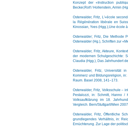
Konzept der «Instruction publiqu
Becker,Rolf / Hollenstein, Armin (H
Osterwalder, Fritz, L'«école seco
la Régénération libérale en Suiss
Kinossian, Yves (Hgg.),Une école 
Osterwalder; Fritz, Die Methode 
Osterwalder (Hg.), Schriften zur «
Osterwalder, Fritz, Akteure, Kont
der modernen Schulgeschichte: Schu
Claudia (Hgg.), Das Jahrhundert d
Osterwalder, Fritz, Universität 
Kommerz und Bildungsreligion, in: 
Raum. Basel 2008, 141–173.
Osterwalder, Fritz, Volksschule – 
Pestalozzi, in: Schmitt, Hanno /
Volksaufklärung im 18. Jahrhun
Vergleich. Bern/Stuttgart/Wien 200
Osterwalder, Fritz, Öffentliche 
grundlegendes Verhältnis, in: Rei
Ernüchterung. Zur Lage der politis