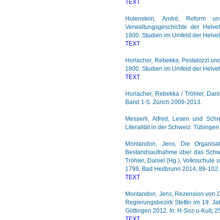
TEXT
Holenstein, André, Reform u
Verwaltungsgeschichte der Helvet
1800. Studien im Umfeld der Helve
TEXT
Horlacher, Rebekka, Pestalozzi und
1800. Studien im Umfeld der Helve
TEXT
Horlacher, Rebekka / Tröhler, Dani
Band 1-5. Zürich 2009-2013.
Messerli, Alfred, Lesen und Sch
Literalität in der Schweiz. Tübinge
Montandon, Jens, Die Organisat
Bestandsaufnahme über das Schwe
Tröhler, Daniel (Hg.), Volksschule
1799. Bad Heilbrunn 2014, 89-102.
TEXT
Montandon, Jens, Rezension von
D
Regierungsbezirk Stettin im 19. Ja
Göttingen 2012. In: H-Soz-u-Kult, 
TEXT