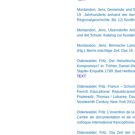
Montandon, Jens, Gemeinde und Sch
19. Jahrhunderts anhand der be
Regionalgeschichte, Bd. 12) Nord
Montandon, Jens, Utzenstorfer Anf
und die Schule. Katalog zur Ausstel
Montandon, Jens, Bernische Lands
(Hg.), Berns mächtige Zeit. Das 16
Osterwalder, Fritz, Der Helvetisc
Kompromiss? In: Tröhler, Daniel (H
Stapfer-Enquête 1799. Bad Heilbru
TEXT
Osterwalder, Fritz, France – Scho
French Educational Republicanism
Popkewitz, Thomas / Labaree, Davi
Nineteenth Century. New York 201
Osterwalder, Fritz, L’invention de l
Centre de documentation et de re
colloque international francophon
Osterwalder, Fritz, Die Zeit der ö