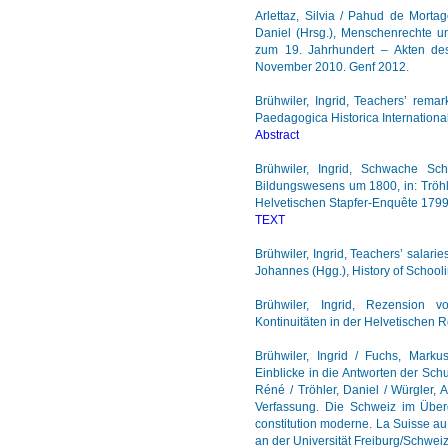
Arlettaz, Silvia / Pahud de Morta
Daniel (Hrsg.), Menschenrechte 
zum 19. Jahrhundert – Akten des 
November 2010. Genf 2012.
Brühwiler, Ingrid, Teachers’ remar
Paedagogica Historica International
Abstract
Brühwiler, Ingrid, Schwache S
Bildungswesens um 1800, in: Tröhl
Helvetischen Stapfer-Enquête 1799
TEXT
Brühwiler, Ingrid, Teachers’ salarie
Johannes (Hgg.), History of Schoolin
Brühwiler, Ingrid, Rezension 
Kontinuitäten in der Helvetischen R
Brühwiler, Ingrid / Fuchs, Mark
Einblicke in die Antworten der Schu
Réné / Tröhler, Daniel / Würgler
Verfassung. Die Schweiz im Über
constitution moderne. La Suisse a
an der Universität Freiburg/Schwei