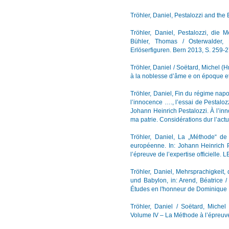
Tröhler, Daniel, Pestalozzi and the
Tröhler, Daniel, Pestalozzi, die 
Bühler, Thomas / Osterwalder, F
Erlöserfiguren. Bern 2013, S. 259-
Tröhler, Daniel / Soëtard, Michel (H
à la noblesse d’âme e on époque et
Tröhler, Daniel, Fin du régime nap
l’innocence …., l’essai de Pestalozz
Johann Heinrich Pestalozzi. À l’in
ma patrie. Considérations dur l’act
Tröhler, Daniel, La „Méthode“ de P
européenne. In: Johann Heinrich P
l’épreuve de l’expertise officielle.
Tröhler, Daniel, Mehrsprachigkeit,
und Babylon, in: Arend, Béatrice 
Études en l'honneur de Dominique 
Tröhler, Daniel / Soëtard, Michel
Volume IV – La Méthode à l’épreuve 