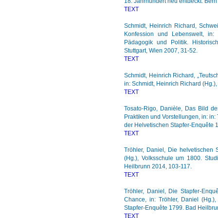
18. Jahrhundert neu entdeckt. Bern
TEXT
Schmidt, Heinrich Richard, Schwe
Konfession und Lebenswelt, in: C
Pädagogik und Politik. Historisc
Stuttgart, Wien 2007, 31-52.
TEXT
Schmidt, Heinrich Richard, „Teutsc
in: Schmidt, Heinrich Richard (Hg.
TEXT
Tosato-Rigo, Danièle, Das Bild d
Praktiken und Vorstellungen, in: in
der Helvetischen Stapfer-Enquête 
TEXT
Tröhler, Daniel, Die helvetischen 
(Hg.), Volksschule um 1800. Stud
Heilbrunn 2014, 103-117.
TEXT
Tröhler, Daniel, Die Stapfer-Enqu
Chance, in: Tröhler, Daniel (Hg.
Stapfer-Enquête 1799. Bad Heilbru
TEXT