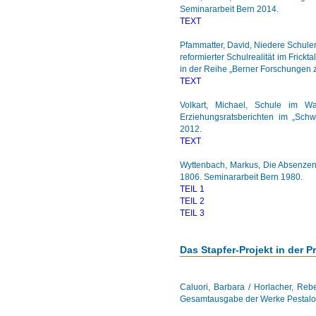
Seminararbeit Bern 2014.
TEXT
Pfammatter, David, Niedere Schule
reformierter Schulrealität im Frick
in der Reihe „Berner Forschungen 
TEXT
Volkart, Michael, Schule im 
Erziehungsratsberichten im „Schw
2012.
TEXT
Wyttenbach, Markus, Die Absenzen
1806. Seminararbeit Bern 1980.
TEIL 1
TEIL 2
TEIL 3
Das Stapfer-Projekt in der P
Caluori, Barbara / Horlacher, Rebe
Gesamtausgabe der Werke Pestalozzi