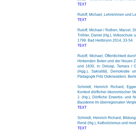
TEXT
Ruloff, Michael, Lehrerinnen und L
TEXT
Ruloff, Michael / Rothen, Marcel, 
Tröhler, Daniel (Hg.), Volksschule
1799. Bad Heilbrunn 2014, 33-54.
TEXT
Ruloff, Michael, Öffentlichkeit dur
Hinkenden Boten und der Neuen Zü
und 1830, in: Deluigi, Tamara / G
(Hgg.), Sakralität, Demokratie 
Pädagogik Fritz Osterwalders. Berli
Schmidt, Heinrich Richard; Egge
Kontext dörflicher ökonomischer St
J. (Hg.), Dörfliche Erwerbs- und N
Bausteine im überregionalen Vergle
TEXT
Schmidt, Heinrich Richard, Bildun
René (Hg.), Katholizismus und mod
TEXT