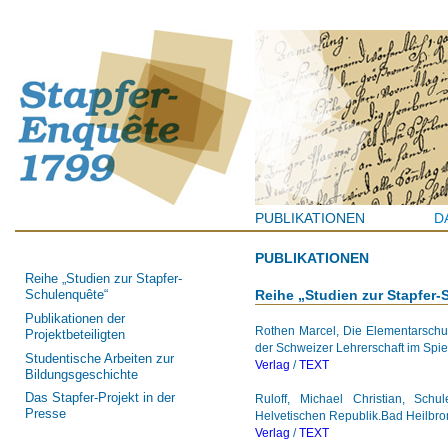
Jum
PUBLIKATIONEN
D
PUBLIKATIONEN
Reihe „Studien zur Stapfer-
Reihe „Studien zur Stapfer
Schulenquête“
Publikationen der
Rothen Marcel, Die Elementarschul
Projektbeteiligten
der Schweizer Lehrerschaft im Spi
Studentische Arbeiten zur
Verlag
/
TEXT
Bildungsgeschichte
Das Stapfer-Projekt in der
Ruloff, Michael Christian, Sc
Presse
Helvetischen Republik.Bad Heilbro
Verlag
/
TEXT