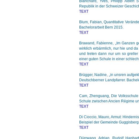
Blanchard, Yves, Philipp Albert 
Republik in der Schweizer Geschich
TEXT
Blum, Fabian, Quantitative Veränd
Bachelorarbeit Bern 2015.
TEXT
Brawand, Fabienne, „Im Ganzen ge
wirklich erbärmlich, nur hie und d
und treten dann nur um so grelle
einer guten Schule in einer schlech
TEXT
Brügger, Nadine, „in unsren aufgek
Deutschberner Landpfarrer. Bachel
TEXT
Cam, Zhenguang, Die Volksschule 
Schule zwischen Ancien Régime und
TEXT
Di Cioccio, Mauro, Armut: Hindern
Beispiel der Gemeinde Guggisberg 
TEXT
Dürrwang, Adrian, Rudolf Hanhart