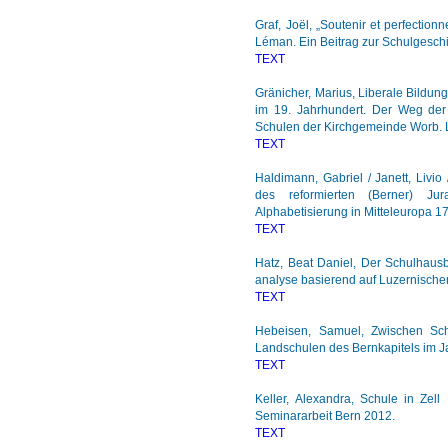
Graf, Joël, „Soutenir et perfecti
Léman. Ein Beitrag zur Schulgeschi
TEXT
Gränicher, Marius, Liberale Bildu
im 19. Jahrhundert. Der Weg der
Schulen der Kirchgemeinde Worb. L
TEXT
Haldimann, Gabriel / Janett, Livio 
des reformierten (Berner) Ju
Alphabetisierung in Mitteleuropa 1
TEXT
Hatz, Beat Daniel, Der Schulhaus
analyse basierend auf Luzernische
TEXT
Hebeisen, Samuel, Zwischen Sch
Landschulen des Bernkapitels im J
TEXT
Keller, Alexandra, Schule in Zel
Seminararbeit Bern 2012.
TEXT