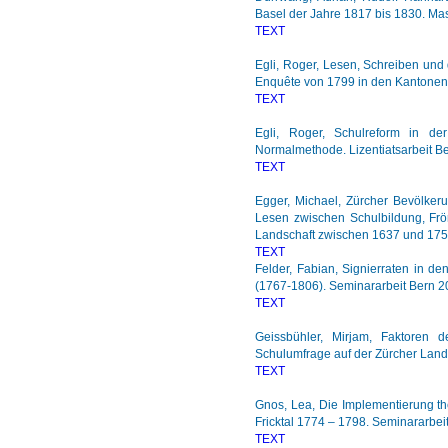
Basel der Jahre 1817 bis 1830. Mas
TEXT
Egli, Roger, Lesen, Schreiben und 
Enquête von 1799 in den Kantonen 
TEXT
Egli, Roger, Schulreform in de
Normalmethode. Lizentiatsarbeit B
TEXT
Egger, Michael, Zürcher Bevölkeru
Lesen zwischen Schulbildung, Frömm
Landschaft zwischen 1637 und 1750
TEXT
Felder, Fabian, Signierraten in d
(1767-1806). Seminararbeit Bern 2
TEXT
Geissbühler, Mirjam, Faktoren 
Schulumfrage auf der Zürcher Land
TEXT
Gnos, Lea, Die Implementierung th
Fricktal 1774 – 1798. Seminararbei
TEXT