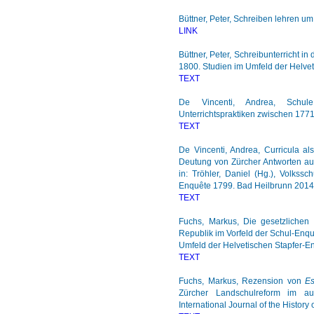
Büttner, Peter, Schreiben lehren u
LINK
Büttner, Peter, Schreibunterricht in
1800. Studien im Umfeld der Helve
TEXT
De Vincenti, Andrea, Schul
Unterrichtspraktiken zwischen 177
TEXT
De Vincenti, Andrea, Curricula als
Deutung von Zürcher Antworten auf
in: Tröhler, Daniel (Hg.), Volkss
Enquête 1799. Bad Heilbrunn 2014
TEXT
Fuchs, Markus, Die gesetzlichen
Republik im Vorfeld der Schul-Enquê
Umfeld der Helvetischen Stapfer-E
TEXT
Fuchs, Markus, Rezension von
Es
Zürcher Landschulreform im au
International Journal of the History