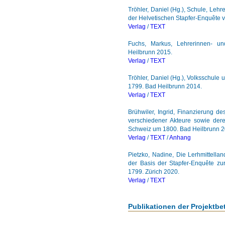
Tröhler, Daniel (Hg.), Schule, Leh
der Helvetischen Stapfer-Enquête 
Verlag
/
TEXT
Fuchs, Markus, Lehrerinnen- un
Heilbrunn 2015.
Verlag
/
TEXT
Tröhler, Daniel (Hg.), Volksschule
1799. Bad Heilbrunn 2014.
Verlag
/
TEXT
Brühwiler, Ingrid, Finanzierung d
verschiedener Akteure sowie dere
Schweiz um 1800. Bad Heilbrunn 2
Verlag
/
TEXT
/
Anhang
Pietzko, Nadine, Die Lerhmittell
der Basis der Stapfer-Enquête zu
1799. Zürich 2020.
Verlag
/
TEXT
Publikationen der Projektbet