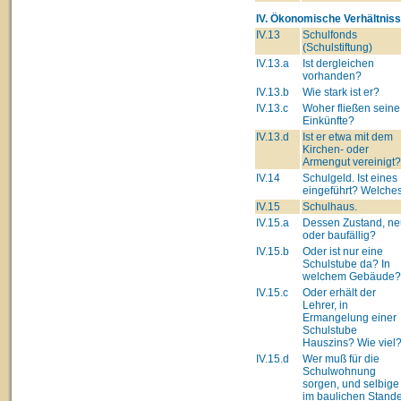
IV. Ökonomische Verhältniss
IV.13
Schulfonds
(Schulstiftung)
IV.13.a
Ist dergleichen
vorhanden?
IV.13.b
Wie stark ist er?
IV.13.c
Woher fließen seine
Einkünfte?
IV.13.d
Ist er etwa mit dem
Kirchen- oder
Armengut vereinigt?
IV.14
Schulgeld. Ist eines
eingeführt? Welche
IV.15
Schulhaus.
IV.15.a
Dessen Zustand, ne
oder baufällig?
IV.15.b
Oder ist nur eine
Schulstube da? In
welchem Gebäude?
IV.15.c
Oder erhält der
Lehrer, in
Ermangelung einer
Schulstube
Hauszins? Wie viel
IV.15.d
Wer muß für die
Schulwohnung
sorgen, und selbige
im baulichen Stand