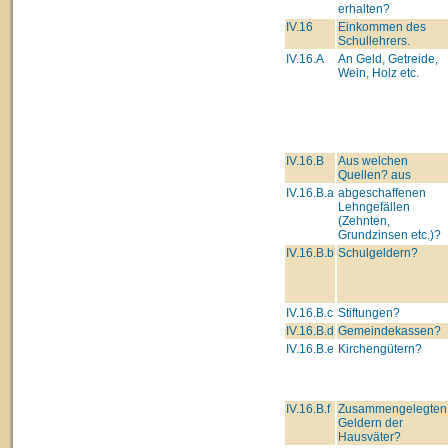
erhalten?
IV.16
Einkommen des
Schullehrers.
IV.16.A
An Geld, Getreide,
Wein, Holz etc.
IV.16.B
Aus welchen
Quellen? aus
IV.16.B.a
abgeschaffenen
Lehngefällen
(Zehnten,
Grundzinsen etc.)?
IV.16.B.b
Schulgeldern?
IV.16.B.c
Stiftungen?
IV.16.B.d
Gemeindekassen?
IV.16.B.e
Kirchengütern?
IV.16.B.f
Zusammengelegten
Geldern der
Hausväter?