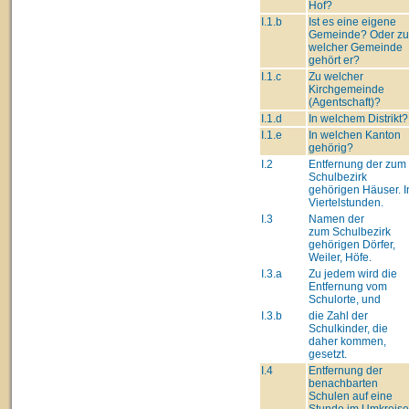
Hof?
I.1.b
Ist es eine eigene
Gemeinde? Oder zu
welcher Gemeinde
gehört er?
I.1.c
Zu welcher
Kirchgemeinde
(Agentschaft)?
I.1.d
In welchem Distrikt?
I.1.e
In welchen Kanton
gehörig?
I.2
Entfernung der zum
Schulbezirk
gehörigen Häuser. I
Viertelstunden.
I.3
Namen der
zum Schulbezirk
gehörigen Dörfer,
Weiler, Höfe.
I.3.a
Zu jedem wird die
Entfernung vom
Schulorte, und
I.3.b
die Zahl der
Schulkinder, die
daher kommen,
gesetzt.
I.4
Entfernung der
benachbarten
Schulen auf eine
Stunde im Umkreise