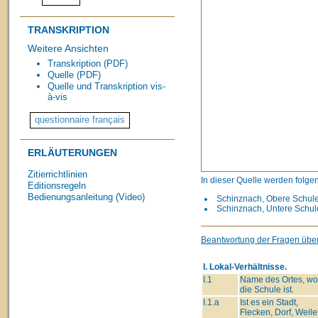
TRANSKRIPTION
Weitere Ansichten
Transkription (PDF)
Quelle (PDF)
Quelle und Transkription vis-
à-vis
ERLÄUTERUNGEN
Zitierrichtlinien
In dieser Quelle werden folge
Editionsregeln
Bedienungsanleitung (Video)
Schinznach, Obere Schule 
Schinznach, Untere Schule
Beantwortung der Fragen übe
I. Lokal-Verhältnisse.
I.1
Name des Ortes, wo
die Schule ist.
I.1.a
Ist es ein Stadt,
Flecken, Dorf, Weiler