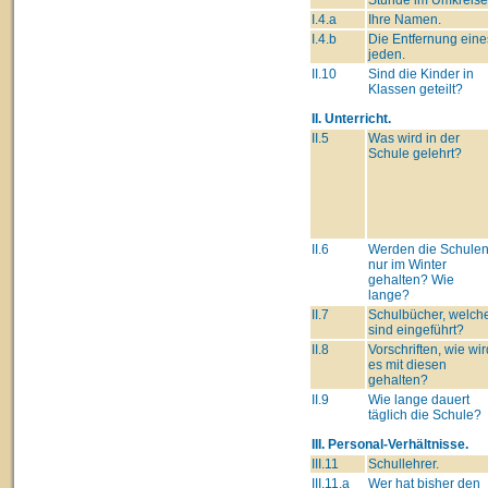
I.4.a
Ihre Namen.
I.4.b
Die Entfernung eine
jeden.
II.10
Sind die Kinder in
Klassen geteilt?
II. Unterricht.
II.5
Was wird in der
Schule gelehrt?
II.6
Werden die Schule
nur im Winter
gehalten? Wie
lange?
II.7
Schulbücher, welch
sind eingeführt?
II.8
Vorschriften, wie wir
es mit diesen
gehalten?
II.9
Wie lange dauert
täglich die Schule?
III. Personal-Verhältnisse.
III.11
Schullehrer.
III.11.a
Wer hat bisher den