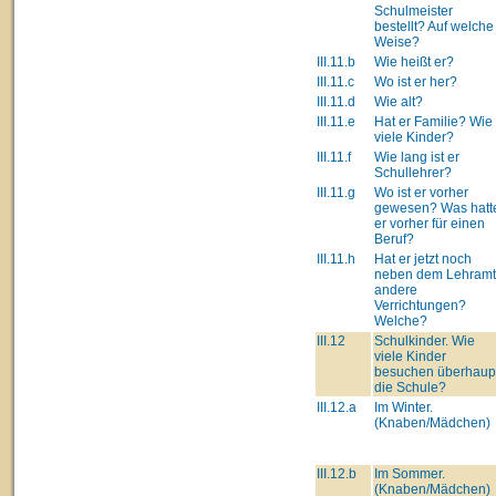
Schulmeister
bestellt? Auf welche
Weise?
III.11.b
Wie heißt er?
III.11.c
Wo ist er her?
III.11.d
Wie alt?
III.11.e
Hat er Familie? Wie
viele Kinder?
III.11.f
Wie lang ist er
Schullehrer?
III.11.g
Wo ist er vorher
gewesen? Was hatt
er vorher für einen
Beruf?
III.11.h
Hat er jetzt noch
neben dem Lehram
andere
Verrichtungen?
Welche?
III.12
Schulkinder. Wie
viele Kinder
besuchen überhaup
die Schule?
III.12.a
Im Winter.
(Knaben/Mädchen)
III.12.b
Im Sommer.
(Knaben/Mädchen)