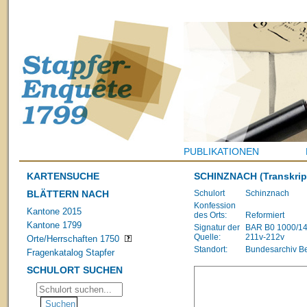
PUBLIKATIONEN
KARTENSUCHE
SCHINZNACH
(Transkrip
BLÄTTERN NACH
Schulort
Schinznach
Konfession
Kantone 2015
des Orts:
Reformiert
Kantone 1799
Signatur der
BAR B0 1000/1483
Quelle:
211v-212v
Orte/Herrschaften 1750
Standort:
Bundesarchiv B
Fragenkatalog Stapfer
SCHULORT SUCHEN