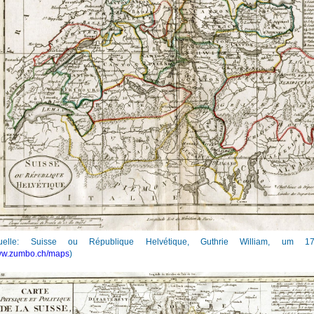
uelle: Suisse ou République Helvétique, Guthrie William, um 1
w.zumbo.ch/maps
)