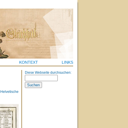
KONTEXT
LINKS
Diese Webseite durchsuchen:
S
e
a
e Helvetische
r
c
h