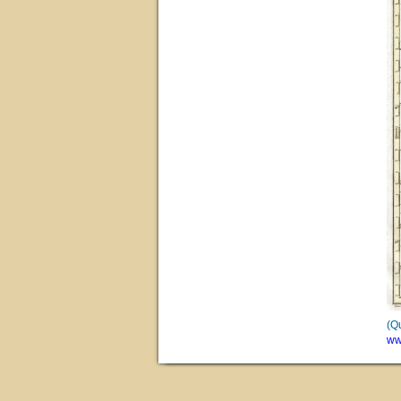
(Q
ww