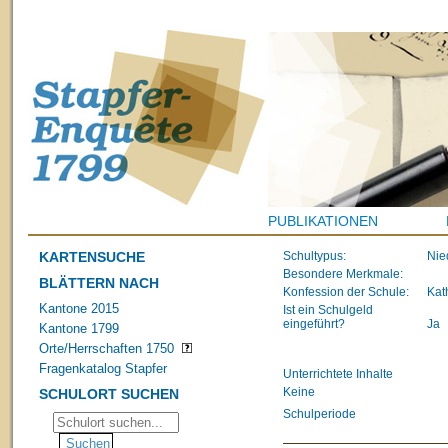
PUBLIKATIONEN
KARTENSUCHE
Schultypus:
Nie
Besondere Merkmale:
BLÄTTERN NACH
Konfession der Schule:
Kat
Kantone 2015
Ist ein Schulgeld
eingeführt?
Ja
Kantone 1799
Orte/Herrschaften 1750
Fragenkatalog Stapfer
Unterrichtete Inhalte
Keine
SCHULORT SUCHEN
Schulperiode