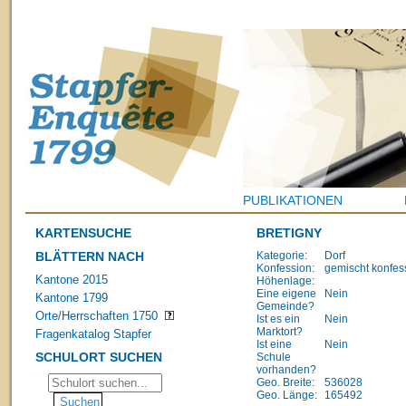
PUBLIKATIONEN
KARTENSUCHE
BRETIGNY
BLÄTTERN NACH
Kategorie:
Dorf
Konfession:
gemischt konfes
Kantone 2015
Höhenlage:
Eine eigene
Nein
Kantone 1799
Gemeinde?
Orte/Herrschaften 1750
Ist es ein
Nein
Marktort?
Fragenkatalog Stapfer
Ist eine
Nein
SCHULORT SUCHEN
Schule
vorhanden?
Geo. Breite:
536028
Geo. Länge:
165492