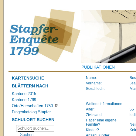
PUBLIKATIONEN
KARTENSUCHE
Name:
Bes
Vorname:
Jea
BLÄTTERN NACH
Geschlecht:
Ma
Kantone 2015
Kantone 1799
Weitere Informationen
Orte/Herrschaften 1750
Alter:
55
Fragenkatalog Stapfer
Zivilstand:
led
SCHULORT SUCHEN
Hat er eine eigene
Familie?
Nei
Kinder?
Kei
Anzahl Kinder: