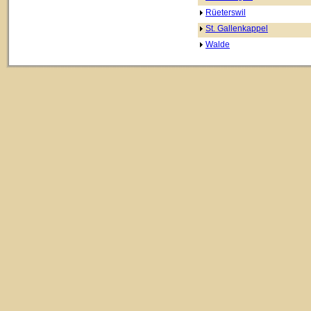
Rüeterswil
St. Gallenkappel
Walde