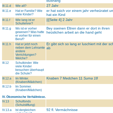
Busnang
27 Jahr
III.11.d
Wie alt?
er hat ssich vor einem jahr verheüratet u
III.11.e
Hat er Familie? Wie
viele Kinder?
hat ein Kind
||[Seite 4] 2 Jahr
III.11.f
Wie lang ist er
Schullehrer?
Bey sseinen Eltren dann er dort in ihren
III.11.g
Wo ist er vorher
gewesen? Was hatte
heüslichen arbeit an die hand geht
er vorher für einen
Beruf?
Er gibt sich so lang er luschiert mit der sc
III.11.h
Hat er jetzt noch
neben dem Lehramte
ab
andere
Verrichtungen?
Welche?
III.12
Schulkinder. Wie
viele Kinder
besuchen überhaupt
die Schule?
Knaben 7 Medchen 11
Suma 18
III.12.a
Im Winter.
(Knaben/Mädchen)
III.12.b
Im Sommer.
(Knaben/Mädchen)
IV. Ökonomische Verhältnisse.
IV.13
Schulfonds
(Schulstiftung)
92 fl. Vermächnisse
IV.13.a
Ist dergleichen