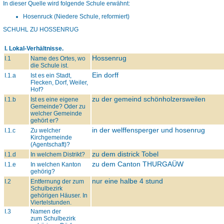
In dieser Quelle wird folgende Schule erwähnt:
Hosenruck (Niedere Schule, reformiert)
SCHUHL ZU HOSSENRUG
I. Lokal-Verhältnisse.
Hossenrug
I.1
Name des Ortes, wo
die Schule ist.
Ein dorff
I.1.a
Ist es ein Stadt,
Flecken, Dorf, Weiler,
Hof?
zu der gemeind schönholzersweilen
I.1.b
Ist es eine eigene
Gemeinde? Oder zu
welcher Gemeinde
gehört er?
in der welffensperger und hosenrug
I.1.c
Zu welcher
Kirchgemeinde
(Agentschaft)?
zu dem districk Tobel
I.1.d
In welchem Distrikt?
zu dem Canton
THURGAÜW
I.1.e
In welchen Kanton
gehörig?
nur eine halbe 4 stund
I.2
Entfernung der zum
Schulbezirk
gehörigen Häuser. In
Viertelstunden.
I.3
Namen der
zum Schulbezirk