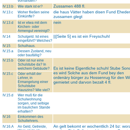
vorhanden?
Zussamen 488 fl.
IV.13.b
Wie stark ist er?
die haus Vätter haben disen Fund Ehed
IV.13.c
Woher fließen seine
Einkünfte?
zussamen glegt
nein
IV.13.d
Ist er etwa mit dem
Kirchen- oder
Armengut vereinigt?
||[Seite 5] es ist ein Freyschuhl
IV.14
Schulgeld. Ist eines
eingeführt? Welches?
IV.15
Schulhaus.
IV.15.a
Dessen Zustand, neu
oder baufällig?
IV.15.b
Oder ist nur eine
Schulstube da? In
Es ist keine Eigentliche schuhl Stube Son
welchem Gebäude?
es wird Solche aus dem Fund bey den
IV.15.c
Oder erhält der
ordenäry bürger zu Hossenrug für den Wi
Lehrer, in
Ermangelung einer
gemietet und darvon bezalt 4 fl.
Schulstube
Hauszins? Wie viel?
IV.15.d
Wer muß für die
Schulwohnung
sorgen, und selbige
im baulichen Stande
erhalten?
IV.16
Einkommen des
Schullehrers.
An gelt bekomt er wochentlich 24 bz: wor
IV.16.A
An Geld, Getreide,