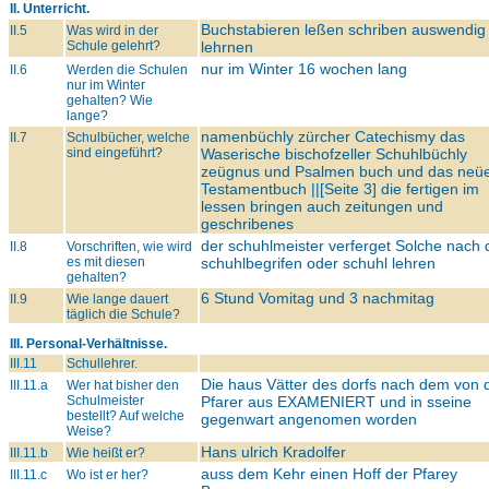
II. Unterricht.
Buchstabieren leßen schriben auswendig
II.5
Was wird in der
Schule gelehrt?
lehrnen
nur im Winter 16 wochen lang
II.6
Werden die Schulen
nur im Winter
gehalten? Wie
lange?
namenbüchly zürcher Catechismy das
II.7
Schulbücher, welche
sind eingeführt?
Waserische bischofzeller Schuhlbüchly
zeügnus und Psalmen buch und das neü
Testamentbuch ||[Seite 3] die fertigen im
lessen bringen auch zeitungen und
geschribenes
der schuhlmeister verferget Solche nach
II.8
Vorschriften, wie wird
es mit diesen
schuhlbegrifen oder schuhl lehren
gehalten?
6 Stund Vomitag und 3 nachmitag
II.9
Wie lange dauert
täglich die Schule?
III. Personal-Verhältnisse.
III.11
Schullehrer.
Die haus Vätter des dorfs nach dem von
III.11.a
Wer hat bisher den
Schulmeister
Pfarer aus
EXAMENIERT
und in sseine
bestellt? Auf welche
gegenwart angenomen worden
Weise?
Hans ulrich Kradolfer
III.11.b
Wie heißt er?
auss dem Kehr einen Hoff der Pfarey
III.11.c
Wo ist er her?