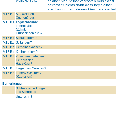
Wein, Holz etc.
er aber Sich Selbst verkösten mus Sonst
bekomt er nichts dann dass bey Seiner
abscheidung ein kleines Geschenck erhal
IV.16.B
Aus welchen
Quellen? aus
IV.16.B.a
abgeschaffenen
Lehngefällen
(Zehnten,
Grundzinsen etc.)?
IV.16.B.b
Schulgeldern?
IV.16.B.c
Stiftungen?
IV.16.B.d
Gemeindekassen?
IV.16.B.e
Kirchengütern?
IV.16.B.f
Zusammengelegten
Geldern der
Hausväter?
IV.16.B.g
Liegenden Gründen?
IV.16.B.h
Fonds? Welchen?
(Kapitalien)
Bemerkungen
Schlussbemerkungen
des Schreibers
Unterschrift