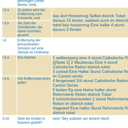
gehörigen Dörfer,
Weiler, Höfe.
I.3.a
Zu jedem wird die
Entfernung vom
das dorf Hossenrug Selbst districk Tobel
Schulorte, und
daraus 15 kinder, waldwis auch im distric
I.3.b
die Zahl der
tobel bey hossenrug Eine halbe 4 stund
Schulkinder, die
daraus 3 Kinder
daher kommen,
gesetzt.
I.4
Entfernung der
benachbarten
Schulen auf eine
Stunde im Umkreise.
I.4.a
Ihre Namen.
1 welfensperg eine 4 stund Catholische R
||[Seite 2] 2 Waubenau Eine 4 stund
Catholische Relion districk tobel
3 zutswil Eine Halbe Stund Catholische R
im Canton sentis
I.4.b
Die Entfernung eines
4 lengenweil 3/4 stund Catholische Relion
jeden.
Canton Sentis
5 leüten Eg eine kleine halbe stund
Reformierte Relion districk Tobel
6 schönholzersweilen 1 stund Reformiert
Relion im districk tobel
Hageweil Eine halbe Stund Reformierte R
districk tobel
nein Sey ssitzen an einem tisch
II.10
Sind die Kinder in
Klassen geteilt?