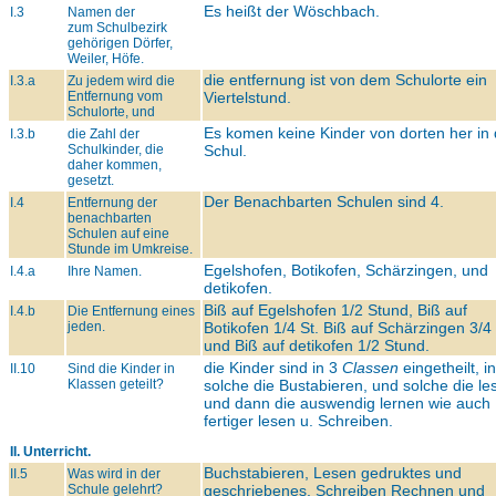
Es heißt der Wöschbach.
I.3
Namen der
zum Schulbezirk
gehörigen Dörfer,
Weiler, Höfe.
die entfernung ist von dem Schulorte ein
I.3.a
Zu jedem wird die
Entfernung vom
Viertelstund.
Schulorte, und
Es komen keine Kinder von dorten her in 
I.3.b
die Zahl der
Schulkinder, die
Schul.
daher kommen,
gesetzt.
Der Benachbarten Schulen sind 4.
I.4
Entfernung der
benachbarten
Schulen auf eine
Stunde im Umkreise.
Egelshofen, Botikofen, Schärzingen, und
I.4.a
Ihre Namen.
detikofen.
Biß auf Egelshofen 1/2 Stund, Biß auf
I.4.b
Die Entfernung eines
jeden.
Botikofen 1/4 St. Biß auf Schärzingen 3/4 
und Biß auf detikofen 1/2 Stund.
die Kinder sind in 3
Classen
eingetheilt, in
II.10
Sind die Kinder in
Klassen geteilt?
solche die Bustabieren, und solche die le
und dann die auswendig lernen wie auch
fertiger lesen u. Schreiben.
II. Unterricht.
Buchstabieren, Lesen gedruktes und
II.5
Was wird in der
Schule gelehrt?
geschriebenes, Schreiben Rechnen und