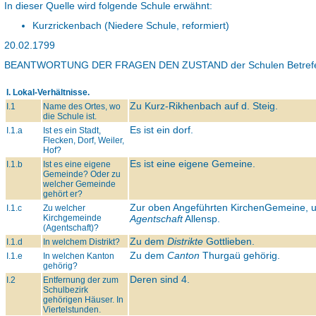
In dieser Quelle wird folgende Schule erwähnt:
Kurzrickenbach (Niedere Schule, reformiert)
20.02.1799
BEANTWORTUNG DER FRAGEN DEN ZUSTAND
der Schulen Betref
I. Lokal-Verhältnisse.
Zu Kurz-Rikhenbach auf d. Steig.
I.1
Name des Ortes, wo
die Schule ist.
Es ist ein dorf.
I.1.a
Ist es ein Stadt,
Flecken, Dorf, Weiler,
Hof?
Es ist eine eigene Gemeine.
I.1.b
Ist es eine eigene
Gemeinde? Oder zu
welcher Gemeinde
gehört er?
Zur oben Angeführten KirchenGemeine, 
I.1.c
Zu welcher
Kirchgemeinde
Agentschaft
Allensp.
(Agentschaft)?
Zu dem
Distrikte
Gottlieben.
I.1.d
In welchem Distrikt?
Zu dem
Canton
Thurgaü gehörig.
I.1.e
In welchen Kanton
gehörig?
Deren sind 4.
I.2
Entfernung der zum
Schulbezirk
gehörigen Häuser. In
Viertelstunden.