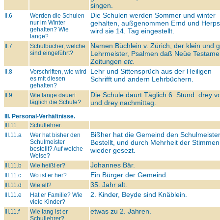
singen.
Die Schulen werden Sommer und winter
II.6
Werden die Schulen
nur im Winter
gehalten, außgenommen Ernd und Herps
gehalten? Wie
wird sie 14. Tag eingestellt.
lange?
Namen Büchlein v. Zürich, der klein und 
II.7
Schulbücher, welche
sind eingeführt?
Lehrmeister, Psalmen daß Neüe Testame
Zeitungen
etc.
Lehr und Sittensprüch aus der Heiligen
II.8
Vorschriften, wie wird
es mit diesen
Schrifft und andern Lehrbüchern.
gehalten?
Die Schule daurt Täglich 6. Stund. drey v
II.9
Wie lange dauert
täglich die Schule?
und drey nachmittag.
III. Personal-Verhältnisse.
III.11
Schullehrer.
Bißher hat die Gemeind den Schulmeiste
III.11.a
Wer hat bisher den
Schulmeister
Bestellt, und durch Mehrheit der Stimmen
bestellt? Auf welche
wieder gesezt.
Weise?
Johannes Bär.
III.11.b
Wie heißt er?
Ein Bürger der Gemeind.
III.11.c
Wo ist er her?
35. Jahr alt.
III.11.d
Wie alt?
2. Kinder, Beyde sind Knäblein.
III.11.e
Hat er Familie? Wie
viele Kinder?
etwas zu 2. Jahren.
III.11.f
Wie lang ist er
Schullehrer?