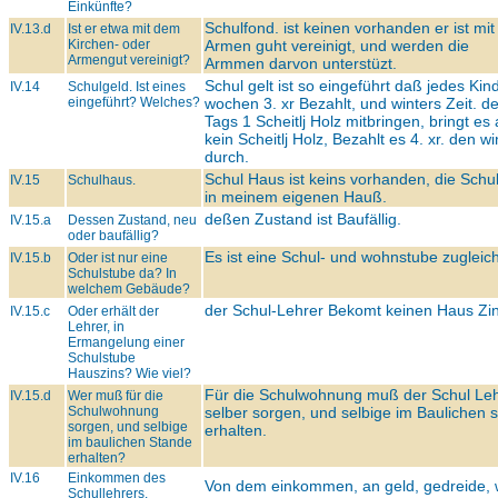
Einkünfte?
Schulfond. ist keinen vorhanden er ist mi
IV.13.d
Ist er etwa mit dem
Kirchen- oder
Armen guht vereinigt, und werden die
Armengut vereinigt?
Armmen darvon unterstüzt.
Schul gelt ist so eingeführt daß jedes Kin
IV.14
Schulgeld. Ist eines
eingeführt? Welches?
wochen 3. xr Bezahlt, und winters Zeit. d
Tags 1 Scheitlj Holz mitbringen, bringt es
kein Scheitlj Holz, Bezahlt es 4. xr. den wi
durch.
Schul Haus ist keins vorhanden, die Schul
IV.15
Schulhaus.
in meinem eigenen Hauß.
deßen Zustand ist Baufällig.
IV.15.a
Dessen Zustand, neu
oder baufällig?
Es ist eine Schul- und wohnstube zugleich
IV.15.b
Oder ist nur eine
Schulstube da? In
welchem Gebäude?
der Schul-Lehrer Bekomt keinen Haus Zin
IV.15.c
Oder erhält der
Lehrer, in
Ermangelung einer
Schulstube
Hauszins? Wie viel?
Für die Schulwohnung muß der Schul Le
IV.15.d
Wer muß für die
Schulwohnung
selber sorgen, und selbige im Baulichen 
sorgen, und selbige
erhalten.
im baulichen Stande
erhalten?
IV.16
Einkommen des
Von dem einkommen, an geld, gedreide, 
Schullehrers.