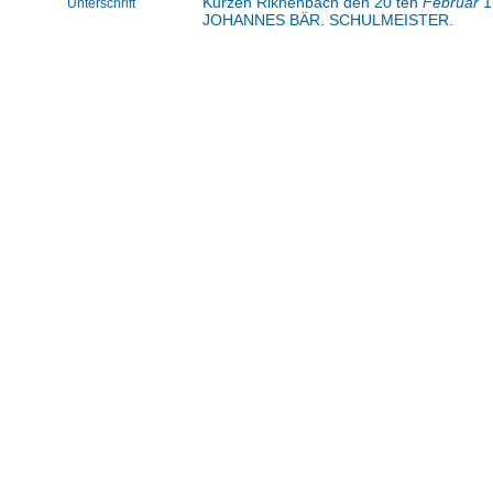
Kurzen Rikhenbach den 20 ten
Februar
1
Unterschrift
JOHANNES BÄR. SCHULMEISTER.