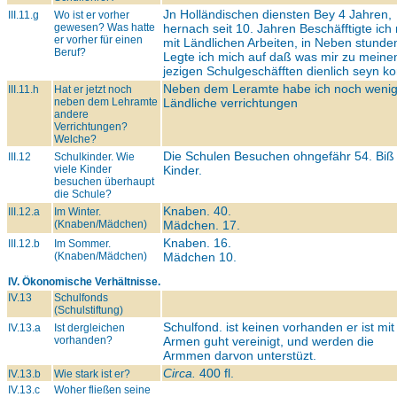
Jn Holländischen diensten Bey 4 Jahren,
III.11.g
Wo ist er vorher
gewesen? Was hatte
hernach seit 10. Jahren Beschäfftigte ich
er vorher für einen
mit Ländlichen Arbeiten, in Neben stunde
Beruf?
Legte ich mich auf daß was mir zu meine
jezigen Schulgeschäfften dienlich seyn ko
Neben dem Leramte habe ich noch weni
III.11.h
Hat er jetzt noch
neben dem Lehramte
Ländliche verrichtungen
andere
Verrichtungen?
Welche?
Die Schulen Besuchen ohngefähr 54. Biß
III.12
Schulkinder. Wie
viele Kinder
Kinder.
besuchen überhaupt
die Schule?
Knaben. 40.
III.12.a
Im Winter.
(Knaben/Mädchen)
Mädchen. 17.
Knaben. 16.
III.12.b
Im Sommer.
(Knaben/Mädchen)
Mädchen 10.
IV. Ökonomische Verhältnisse.
IV.13
Schulfonds
(Schulstiftung)
Schulfond. ist keinen vorhanden er ist mi
IV.13.a
Ist dergleichen
vorhanden?
Armen guht vereinigt, und werden die
Armmen darvon unterstüzt.
Circa.
400 fl.
IV.13.b
Wie stark ist er?
IV.13.c
Woher fließen seine