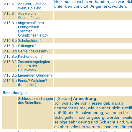
Holz
etc.
ist nichts verhanden, als was S
IV.16.A
An Geld, Getreide,
unter den ubric 14. Angemerkt worden.
Wein, Holz etc.
IV.16.B
Aus welchen
Quellen? aus
IV.16.B.a
abgeschaffenen
Lehngefällen
(Zehnten,
Grundzinsen etc.)?
IV.16.B.b
Schulgeldern?
IV.16.B.c
Stiftungen?
IV.16.B.d
Gemeindekassen?
IV.16.B.e
Kirchengütern?
IV.16.B.f
Zusammengelegten
Geldern der
Hausväter?
IV.16.B.g
Liegenden Gründen?
IV.16.B.h
Fonds? Welchen?
(Kapitalien)
Bemerkungen
||[Seite 2]
Anmerkung
Schlussbemerkungen
des Schreibers
Jch wünschte von Herzen daß daran
gearbeitet würde, wie ich aber nicht zweif
daß für die Schulwohnung, wie auch für
Schulgelter möchte gesorgt werden, weil
selbige sehr gering und Schlecht sind, wie
es aber selbsten werden einsehen könne