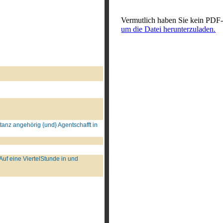
Vermutlich haben Sie kein PDF-
um die Datei herunterzuladen.
stanz angehörig {und} Agentschafft in
uf eine ViertelStunde in und