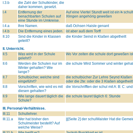
I.3.b
die Zahl der Schulkinder, die
daher kommen, gesetzt.
I.4
Entfernung der
Auf eine Viertel Stundt weit ist ein
h
schulh
benachbarten Schulen auf
Xlingen angehörig geweßen
eine Stunde im Umkreise.
I.4.a
Ihre Namen.
daß Ochsen Haisle genant
I.4.b
Die Entfernung eines jeden.
ist aber auß dem Torff
II.10
Sind die Kinder in Klassen
die Kinder Seind in Klaßen abgetheilt
geteilt?
II. Unterricht.
II.5
Was wird in der Schule
Wo Vor zeiten die schule dort geweßen is
gelehrt?
II.6
Werden die Schulen nur im
die schule Wird Sommer und winter geha
Winter gehalten? Wie
lange?
II.7
Schulbücher, welche sind
die schulbücher Zur Lehre Seynd Klaßen 
eingeführt?
oder die 2te: oder die 3 Klaßen abgetheilt
II.8
Vorschriften, wie wird es mit
die Vorschrifften der schul mit A: B: C: 
diesen gehalten?
II.9
Wie lange dauert täglich die
die schule tauret täglich 6: Stunde
Schule?
III. Personal-Verhältnisse.
III.11
Schullehrer.
III.11.a
Wer hat bisher den
||[Seite 2] der schulMaister Hat die Gemei
Schulmeister bestellt? Auf
welche Weise?
III.11.b
Wie heißt er?
Jackob Burckhart er ist