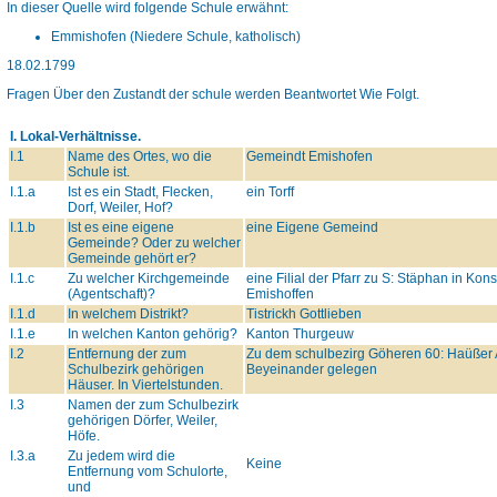
In dieser Quelle wird folgende Schule erwähnt:
Emmishofen (Niedere Schule, katholisch)
18.02.1799
Fragen Über den Zustandt der schule werden Beantwortet Wie Folgt.
I. Lokal-Verhältnisse.
I.1
Name des Ortes, wo die
Gemeindt Emishofen
Schule ist.
I.1.a
Ist es ein Stadt, Flecken,
ein Torff
Dorf, Weiler, Hof?
I.1.b
Ist es eine eigene
eine Eigene Gemeind
Gemeinde? Oder zu welcher
Gemeinde gehört er?
I.1.c
Zu welcher Kirchgemeinde
eine Filial der Pfarr zu S: Stäphan in Kon
(Agentschaft)?
Emishoffen
I.1.d
In welchem Distrikt?
Tistrickh Gottlieben
I.1.e
In welchen Kanton gehörig?
Kanton Thurgeuw
I.2
Entfernung der zum
Zu dem schulbezirg Göheren 60: Haüßer A
Schulbezirk gehörigen
Beyeinander gelegen
Häuser. In Viertelstunden.
I.3
Namen der zum Schulbezirk
gehörigen Dörfer, Weiler,
Höfe.
I.3.a
Zu jedem wird die
Keine
Entfernung vom Schulorte,
und