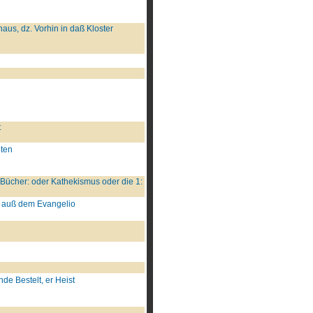
aus, dz. Vorhin in daß Kloster
t
lten
Bücher: oder Kathekismus oder die 1:
und auß dem Evangelio
nde Bestelt, er Heist