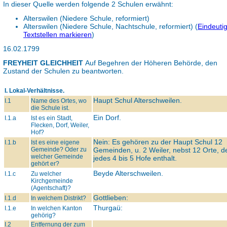
In dieser Quelle werden folgende 2 Schulen erwähnt:
Alterswilen (Niedere Schule, reformiert)
Alterswilen (Niedere Schule, Nachtschule, reformiert)
(
Eindeuti
Textstellen markieren
)
16.02.1799
FREYHEIT GLEICHHEIT
Auf Begehren der Höheren Behörde, den
Zustand der Schulen zu beantworten.
I. Lokal-Verhältnisse.
Haupt Schul Alterschweilen.
I.1
Name des Ortes, wo
die Schule ist.
Ein Dorf.
I.1.a
Ist es ein Stadt,
Flecken, Dorf, Weiler,
Hof?
Nein: Es gehören zu der Haupt Schul 12
I.1.b
Ist es eine eigene
Gemeinde? Oder zu
Gemeinden, u. 2 Weiler, nebst 12 Orte, d
welcher Gemeinde
jedes 4 bis 5 Hofe enthalt.
gehört er?
Beyde Alterschweilen.
I.1.c
Zu welcher
Kirchgemeinde
(Agentschaft)?
Gottlieben:
I.1.d
In welchem Distrikt?
Thurgaü:
I.1.e
In welchen Kanton
gehörig?
I.2
Entfernung der zum