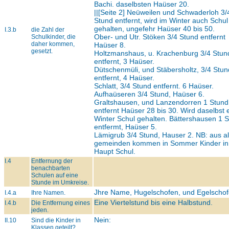
Bachi. daselbsten Haüser 20.
||[Seite 2] Neüweilen und Schwaderloh 3/
Stund entfernt, wird im Winter auch Schul
gehalten, ungefehr Haüser 40 bis 50.
I.3.b
die Zahl der
Ober- und Utr. Stöken 3/4 Stund entfernt
Schulkinder, die
daher kommen,
Haüser 8.
gesetzt.
Holtzmanshaus, u. Krachenburg 3/4 Stun
entfernt, 3 Haüser.
Dütschenmüli, und Stäbersholtz, 3/4 Stun
entfernt, 4 Haüser.
Schlatt, 3/4 Stund entfernt. 6 Haüser.
Aufhaüseren 3/4 Stund, Haüser 6.
Graltshausen, und Lanzendorren 1 Stund
entfernt Haüser 28 bis 30. Wird daselbst 
Winter Schul gehalten. Bättershausen 1 
entfermt, Haüser 5.
Lämigrub 3/4 Stund, Hauser 2. NB: aus al
gemeinden kommen in Sommer Kinder in
Haupt Schul.
I.4
Entfernung der
benachbarten
Schulen auf eine
Stunde im Umkreise.
Jhre Name, Hugelschofen, und Egelschof
I.4.a
Ihre Namen.
Eine Viertelstund bis eine Halbstund.
I.4.b
Die Entfernung eines
jeden.
Nein:
II.10
Sind die Kinder in
Klassen geteilt?