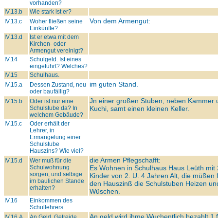
vorhanden?
IV.13.b
Wie stark ist er?
Von dem Armengut:
IV.13.c
Woher fließen seine
Einkünfte?
IV.13.d
Ist er etwa mit dem
Kirchen- oder
Armengut vereinigt?
IV.14
Schulgeld. Ist eines
eingeführt? Welches?
IV.15
Schulhaus.
im guten Stand.
IV.15.a
Dessen Zustand, neu
oder baufällig?
Jn einer großen Stuben, neben Kammer 
IV.15.b
Oder ist nur eine
Schulstube da? In
Kuchi, samt einen kleinen Keller.
welchem Gebäude?
IV.15.c
Oder erhält der
Lehrer, in
Ermangelung einer
Schulstube
Hauszins? Wie viel?
die Armen Pflegschafft:
IV.15.d
Wer muß für die
Schulwohnung
Es Wohnen in Schulhaus Haus Leüth mit 
sorgen, und selbige
Kinder von 2. U. 4 Jahren Alt, die müßen 
im baulichen Stande
den Hauszinß die Schulstuben Heizen un
erhalten?
Wüschen.
IV.16
Einkommen des
Schullehrers.
An geld wird ihme Wuchentlich bezahlt 1 f
IV.16.A
An Geld, Getreide,