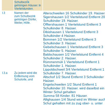
Schulbezirk
gehörigen Häuser. In
Viertelstunden.
I.3
Namen der
Alterschweilen 16 Schulkinder 19. Haüser
zum Schulbezirk
Sigershausen 1/2 Viertelstund Entfernt 20
gehörigen Dörfer,
Schulkinder 19. Haüser.
Weiler, Höfe.
Offtershausen 1 Viertelstund Entfernt 3
Schulkinder 8. Haüser.
Dibishausen 1 Viertelstund Entfernt 3
Schulkinder 4 Haüser.
Bommen 1/2 Viertelstund Entfernt 3
Schulkinder 3. Haüser.
Gebelschausen 1 Viertelstund Entfernt 3
Schulkinder 5. Haüser.
Baldschausen 1/2 Viertelstund Entfernt 4
Schulkinder 2. Haüser.
Rümmenmüli 1 Viertelstund Entfernt 1
Schulkinder 1. Haüser.
Lippoldschweil 3/4 Viertelstund Entfernt 1
I.3.a
Zu jedem wird die
Schulkinder 7. Haüser.
Entfernung vom
Altschof 1/2 Stund Entfernt 3 Schulkinder 
Schulorte, und
Haüser.
Engelschweilen 1/2 Stund Entfernt 1
Schulkinder 10. Haüser. wird daselbst ein
Winter Schul gehalten
Summa
58 Kinder. 81 Häuser.
Allighausen 1/4 Stund wird im Winter auc
Schul gehalten mit zu zug ober- u. unter