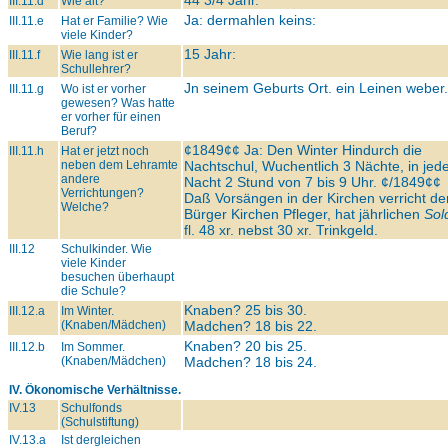
44 3/4 Jahr.
III.11.d
Wie alt?
Ja: dermahlen keins:
III.11.e
Hat er Familie? Wie
viele Kinder?
15 Jahr:
III.11.f
Wie lang ist er
Schullehrer?
Jn seinem Geburts Ort. ein Leinen weber.
III.11.g
Wo ist er vorher
gewesen? Was hatte
er vorher für einen
Beruf?
¢1849¢¢ Ja: Den Winter Hindurch die
III.11.h
Hat er jetzt noch
neben dem Lehramte
Nachtschul, Wuchentlich 3 Nächte, in jed
andere
Nacht 2 Stund von 7 bis 9 Uhr. ¢/1849¢¢
Verrichtungen?
Daß Vorsängen in der Kirchen verricht de
Welche?
Bürger Kirchen Pfleger, hat jährlichen
Sol
fl. 48 xr. nebst 30 xr. Trinkgeld.
III.12
Schulkinder. Wie
viele Kinder
besuchen überhaupt
die Schule?
Knaben? 25 bis 30.
III.12.a
Im Winter.
(Knaben/Mädchen)
Madchen? 18 bis 22.
Knaben? 20 bis 25.
III.12.b
Im Sommer.
(Knaben/Mädchen)
Madchen? 18 bis 24.
IV. Ökonomische Verhältnisse.
IV.13
Schulfonds
(Schulstiftung)
IV.13.a
Ist dergleichen