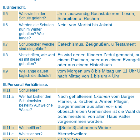
II. Unterricht.
Jn u. auswendig Buchstabieren, Lesen,
II.5
Was wird in der
Schule gelehrt?
Schreiben u. Rechen.
Nein: von Martini bis Jakobi
II.6
Werden die Schulen
nur im Winter
gehalten? Wie
lange?
Catechismus, Zeügnußen, u Testament
II.7
Schulbücher, welche
sind eingeführt?
Es wird denen Kindern Zedul gemacht, a
II.8
Vorschriften, wie wird
es mit diesen
einem Psalmen, oder aus einem Evangeli
gehalten?
oder aus einem Historibuch.
vom Morgen um 8 bis Mittag um 11 Uhr U
II.9
Wie lange dauert
täglich die Schule?
nach Mittag von 1 bis um 4 Uhr:
III. Personal-Verhältnisse.
III.11
Schullehrer.
Nach gehaltenem
Examen
vom Bürger
III.11.a
Wer hat bisher den
Schulmeister
Pfarrer, u. Kirchen u. Armen Pfleger,
bestellt? Auf welche
Bürgermeister aus allen vor- und
Weise?
obbeschreiben Gemeinden ist die Wahl d
Schulmeisters, von allen Haus Vätter
vorgenommen worden.
||[Seite 3] Johannes Weber:
III.11.b
Wie heißt er?
Alterschweilen:
III.11.c
Wo ist er her?