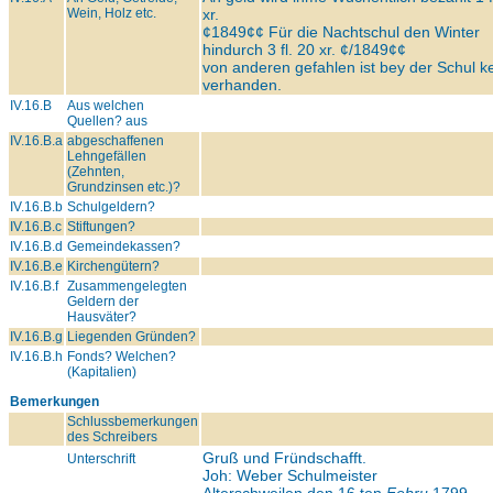
Wein, Holz etc.
xr.
¢1849¢¢ Für die Nachtschul den Winter
hindurch 3 fl. 20 xr. ¢/1849¢¢
von anderen gefahlen ist bey der Schul k
verhanden.
IV.16.B
Aus welchen
Quellen? aus
IV.16.B.a
abgeschaffenen
Lehngefällen
(Zehnten,
Grundzinsen etc.)?
IV.16.B.b
Schulgeldern?
IV.16.B.c
Stiftungen?
IV.16.B.d
Gemeindekassen?
IV.16.B.e
Kirchengütern?
IV.16.B.f
Zusammengelegten
Geldern der
Hausväter?
IV.16.B.g
Liegenden Gründen?
IV.16.B.h
Fonds? Welchen?
(Kapitalien)
Bemerkungen
Schlussbemerkungen
des Schreibers
Gruß und Fründschafft.
Unterschrift
Joh: Weber Schulmeister