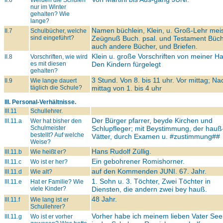
II.6
Werden die Schulen
nur im Winter
gehalten? Wie
lange?
Namen büchlein, Klein, u. Groß-Lehr meis
II.7
Schulbücher, welche
sind eingeführt?
Zeügnuß Buch. psal. und Testament Büch
auch andere Bücher, und Briefen.
Klein u. große Vorschriften von meiner H
II.8
Vorschriften, wie wird
es mit diesen
Den Kindern fürgelegt
gehalten?
3 Stund. Von 8. bis 11 uhr. Vor mittag; Na
II.9
Wie lange dauert
täglich die Schule?
mittag von 1. bis 4 uhr
III. Personal-Verhältnisse.
III.11
Schullehrer.
Der Bürger pfarrer, beyde Kirchen und
III.11.a
Wer hat bisher den
Schulmeister
Schlupfleger; mit Beystimmung, der hauß
bestellt? Auf welche
Vätter, durch Examen u.
#zustimmung##
Weise?
Hans Rudolf Züllig.
III.11.b
Wie heißt er?
Ein gebohrener Romishorner.
III.11.c
Wo ist er her?
auf den Kommenden
JUNI.
67. Jahr.
III.11.d
Wie alt?
1. Sohn u. 3. Töchter, Zwei Töchter in
III.11.e
Hat er Familie? Wie
viele Kinder?
Diensten, die andern zwei bey hauß.
48 Jahr.
III.11.f
Wie lang ist er
Schullehrer?
Vorher habe ich meinem lieben Vater See
III.11.g
Wo ist er vorher