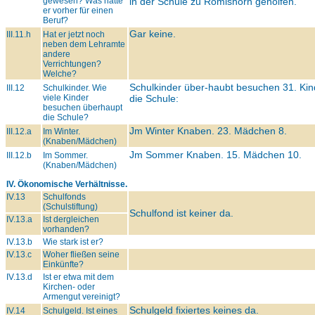
gewesen? Was hatte
in der Schule zu Romishorn geholfen.
er vorher für einen
Beruf?
Gar keine.
III.11.h
Hat er jetzt noch
neben dem Lehramte
andere
Verrichtungen?
Welche?
Schulkinder über-haubt besuchen 31. Kin
III.12
Schulkinder. Wie
viele Kinder
die Schule:
besuchen überhaupt
die Schule?
Jm Winter Knaben. 23. Mädchen 8.
III.12.a
Im Winter.
(Knaben/Mädchen)
Jm Sommer Knaben. 15. Mädchen 10.
III.12.b
Im Sommer.
(Knaben/Mädchen)
IV. Ökonomische Verhältnisse.
IV.13
Schulfonds
(Schulstiftung)
Schulfond ist keiner da.
IV.13.a
Ist dergleichen
vorhanden?
IV.13.b
Wie stark ist er?
IV.13.c
Woher fließen seine
Einkünfte?
IV.13.d
Ist er etwa mit dem
Kirchen- oder
Armengut vereinigt?
Schulgeld fixiertes keines da.
IV.14
Schulgeld. Ist eines