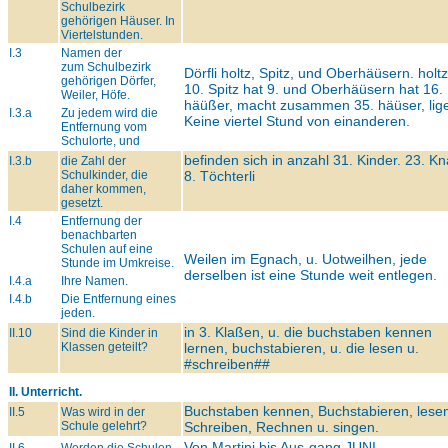
Schulbezirk
gehörigen Häuser. In
Viertelstunden.
I.3
Namen der
zum Schulbezirk
Dörfli holtz, Spitz, und Oberhäüsern. holtz
gehörigen Dörfer,
10. Spitz hat 9. und Oberhäüsern hat 16.
Weiler, Höfe.
häüßer, macht zusammen 35. häüser, lig
I.3.a
Zu jedem wird die
Keine viertel Stund von einanderen.
Entfernung vom
Schulorte, und
befinden sich in anzahl 31. Kinder. 23. K
I.3.b
die Zahl der
Schulkinder, die
8. Töchterli
daher kommen,
gesetzt.
I.4
Entfernung der
benachbarten
Schulen auf eine
Weilen im Egnach, u. Uotweilhen, jede
Stunde im Umkreise.
derselben ist eine Stunde weit entlegen.
I.4.a
Ihre Namen.
I.4.b
Die Entfernung eines
jeden.
in 3. Klaßen, u. die buchstaben kennen
II.10
Sind die Kinder in
Klassen geteilt?
lernen, buchstabieren, u. die lesen u.
#schreiben##
II. Unterricht.
Buchstaben kennen, Buchstabieren, lese
II.5
Was wird in der
Schule gelehrt?
Schreiben, Rechnen u. singen.
Von Martini bis Aus-gang
JUNI.