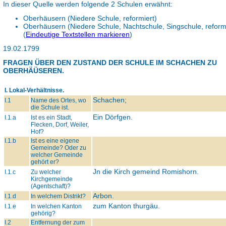
In dieser Quelle werden folgende 2 Schulen erwähnt:
Oberhäusern (Niedere Schule, reformiert)
Oberhäusern (Niedere Schule, Nachtschule, Singschule, reformi
(
Eindeutige Textstellen markieren
)
19.02.1799
FRAGEN ÜBER DEN ZUSTAND DER SCHULE IM SCHACHEN ZU
OBERHÄÜSEREN.
I. Lokal-Verhältnisse.
Schachen;
I.1
Name des Ortes, wo
die Schule ist.
Ein Dörfgen.
I.1.a
Ist es ein Stadt,
Flecken, Dorf, Weiler,
Hof?
I.1.b
Ist es eine eigene
Gemeinde? Oder zu
welcher Gemeinde
gehört er?
Jn die Kirch gemeind Romishorn.
I.1.c
Zu welcher
Kirchgemeinde
(Agentschaft)?
Arbon.
I.1.d
In welchem Distrikt?
zum Kanton thurgäu.
I.1.e
In welchen Kanton
gehörig?
I.2
Entfernung der zum