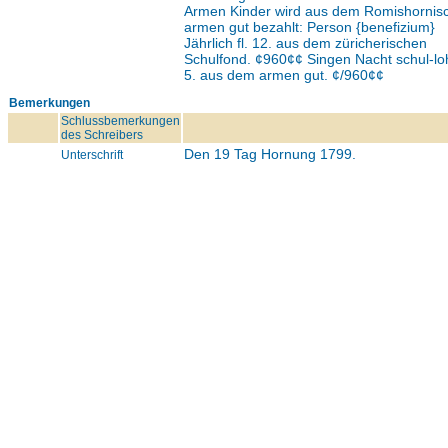
Armen Kinder wird aus dem Romishornis
armen gut bezahlt: Person {benefizium}
Jährlich fl. 12. aus dem züricherischen
Schulfond. ¢960¢¢ Singen Nacht schul-loh
5. aus dem armen gut. ¢/960¢¢
Bemerkungen
Schlussbemerkungen
des Schreibers
Den 19 Tag Hornung 1799.
Unterschrift