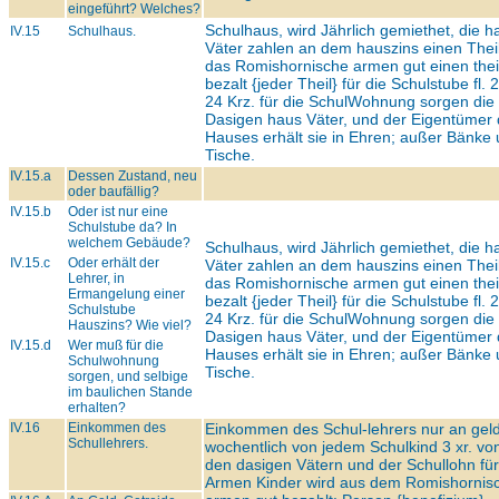
eingeführt? Welches?
Schulhaus, wird Jährlich gemiethet, die h
IV.15
Schulhaus.
Väter zahlen an dem hauszins einen Thei
das Romishornische armen gut einen thei
bezalt {jeder Theil} für die Schulstube fl. 
24 Krz. für die SchulWohnung sorgen die
Dasigen haus Väter, und der Eigentümer
Hauses erhält sie in Ehren; außer Bänke 
Tische.
IV.15.a
Dessen Zustand, neu
oder baufällig?
IV.15.b
Oder ist nur eine
Schulstube da? In
welchem Gebäude?
Schulhaus, wird Jährlich gemiethet, die h
IV.15.c
Oder erhält der
Väter zahlen an dem hauszins einen Thei
Lehrer, in
das Romishornische armen gut einen thei
Ermangelung einer
bezalt {jeder Theil} für die Schulstube fl. 
Schulstube
24 Krz. für die SchulWohnung sorgen die
Hauszins? Wie viel?
Dasigen haus Väter, und der Eigentümer
IV.15.d
Wer muß für die
Hauses erhält sie in Ehren; außer Bänke 
Schulwohnung
Tische.
sorgen, und selbige
im baulichen Stande
erhalten?
IV.16
Einkommen des
Einkommen des Schul-lehrers nur an geld
Schullehrers.
wochentlich von jedem Schulkind 3 xr. vo
den dasigen Vätern und der Schullohn für
Armen Kinder wird aus dem Romishornis