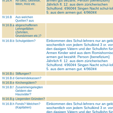
armen gut bezahlt: Person {benefizium}
IV.16.A
An Geld, Getreide,
Wein, Holz etc.
Jährlich fl. 12. aus dem züricherischen
Schulfond. ¢960¢¢ Singen Nacht schul-loh
5. aus dem armen gut. ¢/960¢¢
IV.16.B
Aus welchen
Quellen? aus
IV.16.B.a
abgeschaffenen
Lehngefällen
(Zehnten,
Grundzinsen etc.)?
Einkommen des Schul-lehrers nur an geld
IV.16.B.b
Schulgeldern?
wochentlich von jedem Schulkind 3 xr. vo
den dasigen Vätern und der Schullohn für
Armen Kinder wird aus dem Romishornis
armen gut bezahlt: Person {benefizium}
Jährlich fl. 12. aus dem züricherischen
Schulfond. ¢960¢¢ Singen Nacht schul-loh
5. aus dem armen gut. ¢/960¢¢
IV.16.B.c
Stiftungen?
IV.16.B.d
Gemeindekassen?
IV.16.B.e
Kirchengütern?
IV.16.B.f
Zusammengelegten
Geldern der
Hausväter?
IV.16.B.g
Liegenden Gründen?
Einkommen des Schul-lehrers nur an geld
IV.16.B.h
Fonds? Welchen?
(Kapitalien)
wochentlich von jedem Schulkind 3 xr. vo
den dasigen Vätern und der Schullohn für