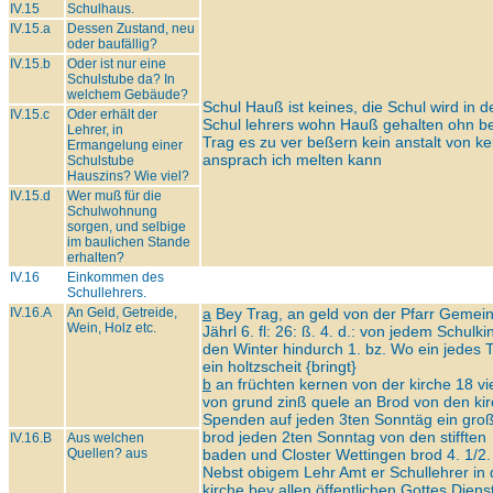
IV.15
Schulhaus.
IV.15.a
Dessen Zustand, neu
oder baufällig?
IV.15.b
Oder ist nur eine
Schulstube da? In
welchem Gebäude?
Schul Hauß ist keines, die Schul wird in d
IV.15.c
Oder erhält der
Schul lehrers wohn Hauß gehalten ohn b
Lehrer, in
Trag es zu ver beßern kein anstalt von k
Ermangelung einer
ansprach ich melten kann
Schulstube
Hauszins? Wie viel?
IV.15.d
Wer muß für die
Schulwohnung
sorgen, und selbige
im baulichen Stande
erhalten?
IV.16
Einkommen des
Schullehrers.
IV.16.A
An Geld, Getreide,
a
Bey Trag, an geld von der Pfarr Gemei
Wein, Holz etc.
Jährl 6. fl: 26: ß. 4. d.: von jedem Schulki
den Winter hindurch 1. bz. Wo ein jedes T
ein holtzscheit {bringt}
b
an früchten kernen von der kirche 18 vie
von grund zinß quele an Brod von den ki
Spenden auf jeden 3ten Sonntäg ein gro
brod jeden 2ten Sonntag von den stifften
IV.16.B
Aus welchen
Quellen? aus
baden und Closter Wettingen brod 4. 1/2.
Nebst obigem Lehr Amt er Schullehrer in 
kirche bey allen öffentlichen Gottes Diens