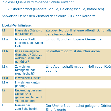
In dieser Quelle wird folgende Schule erwähnt:
Oberrohrdorf (Niedere Schule, Feiertagsschule, katholisch)
Antworten Üeber den Zustand der Schule Zu Ober Rordorff
I. Lokal-Verhältnisse.
Zu ober Rordorff ist eine offentl: Schul allz
I.1
Name des Ortes, wo
die Schule ist.
gehalten worden
Ein dorff, und ein Eigene Gemeinde
I.1.a
Ist es ein Stadt,
Flecken, Dorf, Weiler,
Hof?
Jn dießerm dorff ist die Pfarrkirche
I.1.b
Ist es eine eigene
Gemeinde? Oder zu
welcher Gemeinde
gehört er?
Eine Agentschafft mit dem Hoff vogel Reü
I.1.c
Zu welcher
Kirchgemeinde
begriffen
(Agentschaft)?
I.1.d
In welchem Distrikt?
I.1.e
In welchen Kanton
gehörig?
I.2
Entfernung der zum
Schulbezirk
gehörigen Häuser. In
Viertelstunden.
I.3
Namen der
Der Umkreiß den nächst gelegene Dörffe
zum Schulbezirk
Sind folgente