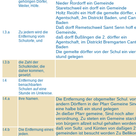
gehörigen Dörfer,
Nieder Rordorff ein Gemeinde
Weiler, Höfe.
Staretschweil ein dorff ein Gemeinde
Holtz Reüthi ein Hoff die gemelte dörffer, 
Agentschaft, Jm Districkt Baden, und Can
Baden
Daß dorff Remetschweil Samt Senn hoff 
Gemeinde,
I.3.a
Zu jedem wird die
Entfernung vom
daß dorff Bußlingen die 2. dörffer ein
Schulorte, und
Agentschaft, im Districkt Bremgarten Can
Baden
Die gemelte dörffer von der Schul ein vier
stund gelegen
I.3.b
die Zahl der
Schulkinder, die
daher kommen,
gesetzt.
I.4
Entfernung der
benachbarten
Schulen auf eine
Stunde im Umkreise.
I.4.a
Ihre Namen.
Die Entfernung der obgemelter Schul. vo
andern Dörffern in der Pfarr Gemeine Sin
eine halbe biß ein stund gelegen
Jn dießer Pfarr gemeine, Sind noch alter
verordnung, Zu steten ein Gemeine starc
von bürgern allzeit schul gehalten worden
daß von Sultz. und Künten von daßigen 2
I.4.b
Die Entfernung eines
gemeinden ist besucht worden Zu Belliko
jeden.