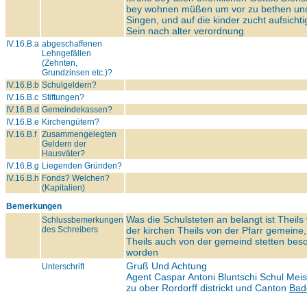
bey wohnen müßen um vor zu bethen un
Singen, und auf die kinder zucht aufsichti
Sein nach alter verordnung
IV.16.B.a
abgeschaffenen
Lehngefällen
(Zehnten,
Grundzinsen etc.)?
IV.16.B.b
Schulgeldern?
IV.16.B.c
Stiftungen?
IV.16.B.d
Gemeindekassen?
IV.16.B.e
Kirchengütern?
IV.16.B.f
Zusammengelegten
Geldern der
Hausväter?
IV.16.B.g
Liegenden Gründen?
IV.16.B.h
Fonds? Welchen?
(Kapitalien)
Bemerkungen
Was die Schulsteten an belangt ist Theils
Schlussbemerkungen
des Schreibers
der kirchen Theils von der Pfarr gemeine,
Theils auch von der gemeind stetten beso
worden
Gruß Und Achtung
Unterschrift
Agent Caspar Antoni Bluntschi Schul Meis
zu ober Rordorff districkt und Canton
Bad