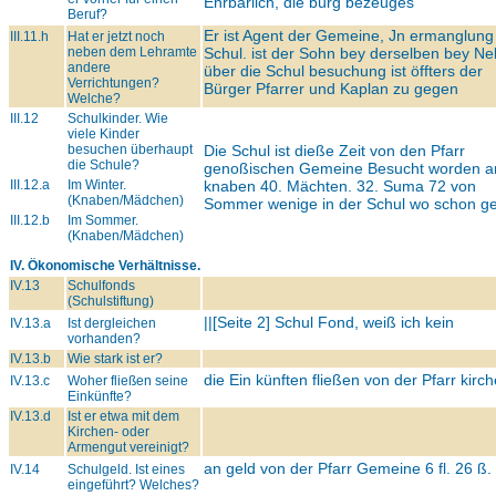
Ehrbarlich, die bürg bezeüges
Beruf?
Er ist Agent der Gemeine, Jn ermanglung
III.11.h
Hat er jetzt noch
neben dem Lehramte
Schul. ist der Sohn bey derselben bey N
andere
über die Schul besuchung ist öffters der
Verrichtungen?
Bürger Pfarrer und Kaplan zu gegen
Welche?
III.12
Schulkinder. Wie
viele Kinder
besuchen überhaupt
Die Schul ist dieße Zeit von den Pfarr
die Schule?
genoßischen Gemeine Besucht worden a
III.12.a
Im Winter.
knaben 40. Mächten. 32. Suma 72 von
(Knaben/Mädchen)
Sommer wenige in der Schul wo schon g
III.12.b
Im Sommer.
(Knaben/Mädchen)
IV. Ökonomische Verhältnisse.
IV.13
Schulfonds
(Schulstiftung)
||[Seite 2] Schul Fond, weiß ich kein
IV.13.a
Ist dergleichen
vorhanden?
IV.13.b
Wie stark ist er?
die Ein künften fließen von der Pfarr kirch
IV.13.c
Woher fließen seine
Einkünfte?
IV.13.d
Ist er etwa mit dem
Kirchen- oder
Armengut vereinigt?
an geld von der Pfarr Gemeine 6 fl. 26 ß. 
IV.14
Schulgeld. Ist eines
eingeführt? Welches?