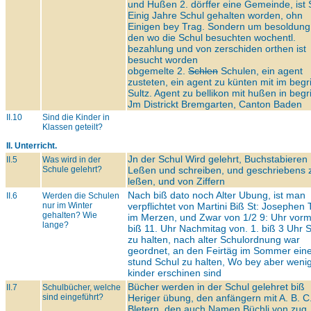
und Hußen 2. dörffer eine Gemeinde, ist 
Einig Jahre Schul gehalten worden, ohn
Einigen bey Trag. Sondern um besoldung
den wo die Schul besuchten wochentl.
bezahlung und von zerschiden orthen ist
besucht worden
obgemelte 2.
Schlen
Schulen, ein agent
zusteten, ein agent zu künten mit im begr
Sultz. Agent zu bellikon mit hußen in begr
Jm Districkt Bremgarten, Canton Baden
II.10
Sind die Kinder in
Klassen geteilt?
II. Unterricht.
Jn der Schul Wird gelehrt, Buchstabieren
II.5
Was wird in der
Schule gelehrt?
Leßen und schreiben, und geschriebens 
leßen, und von Ziffern
Nach biß dato noch Alter Ubung, ist man
II.6
Werden die Schulen
nur im Winter
verpflichtet von Martini Biß St: Josephen 
gehalten? Wie
im Merzen, und Zwar von 1/2 9: Uhr vorm
lange?
biß 11. Uhr Nachmitag von. 1. biß 3 Uhr 
zu halten, nach alter Schulordnung war
geordnet, an den Feirtäg im Sommer ein
stund Schul zu halten, Wo bey aber weni
kinder erschinen sind
Bücher werden in der Schul gelehret biß
II.7
Schulbücher, welche
sind eingeführt?
Heriger übung, den anfängern mit A. B. C
Bletern, den auch Namen Büchli von zug