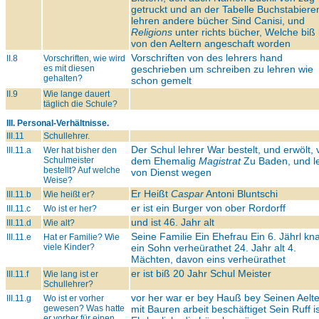
getruckt und an der Tabelle Buchstabiere
lehren andere bücher Sind Canisi, und
Religions
unter richts bücher, Welche biß
von den Aeltern angeschaft worden
Vorschriften von des lehrers hand
II.8
Vorschriften, wie wird
es mit diesen
geschrieben um schreiben zu lehren wie
gehalten?
schon gemelt
II.9
Wie lange dauert
täglich die Schule?
III. Personal-Verhältnisse.
III.11
Schullehrer.
Der Schul lehrer War bestelt, und erwölt,
III.11.a
Wer hat bisher den
Schulmeister
dem Ehemalig
Magistrat
Zu Baden, und le
bestellt? Auf welche
von Dienst wegen
Weise?
Er Heißt
Caspar
Antoni Bluntschi
III.11.b
Wie heißt er?
er ist ein Burger von ober Rordorff
III.11.c
Wo ist er her?
und ist 46. Jahr alt
III.11.d
Wie alt?
Seine Familie Ein Ehefrau Ein 6. Jährl kn
III.11.e
Hat er Familie? Wie
viele Kinder?
ein Sohn verheürathet 24. Jahr alt 4.
Mächten, davon eins verheürathet
er ist biß 20 Jahr Schul Meister
III.11.f
Wie lang ist er
Schullehrer?
vor her war er bey Hauß bey Seinen Aelt
III.11.g
Wo ist er vorher
gewesen? Was hatte
mit Bauren arbeit beschäftiget Sein Ruff is
er vorher für einen