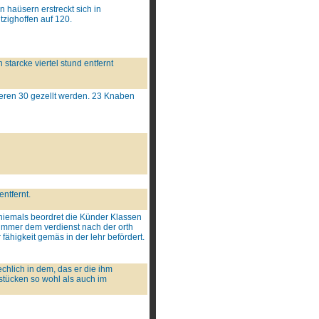
n haüsern erstreckt sich in
tzighoffen auf 120.
starcke viertel stund entfernt
ieren 30 gezellt werden. 23 Knaben
entfernt.
niemals beordret die Künder Klassen
jmmer dem verdienst nach der orth
ähigkeit gemäs in der lehr befördert.
chlich in dem, das er die ihm
stücken so wohl als auch im