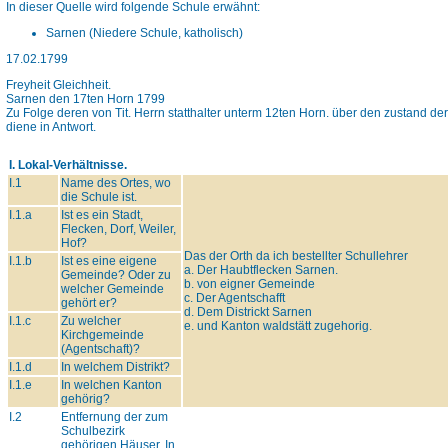
In dieser Quelle wird folgende Schule erwähnt:
Sarnen (Niedere Schule, katholisch)
17.02.1799
Freyheit Gleichheit.
Sarnen den 17ten Horn 1799
Zu Folge deren von Tit. Herrn statthalter unterm 12ten Horn. über den zustand de
diene in Antwort.
I. Lokal-Verhältnisse.
I.1
Name des Ortes, wo
die Schule ist.
I.1.a
Ist es ein Stadt,
Flecken, Dorf, Weiler,
Hof?
Das der Orth da ich bestellter Schullehrer
I.1.b
Ist es eine eigene
a. Der Haubtflecken Sarnen.
Gemeinde? Oder zu
b. von eigner Gemeinde
welcher Gemeinde
c. Der Agentschafft
gehört er?
d. Dem Districkt Sarnen
I.1.c
Zu welcher
e. und Kanton waldstätt zugehorig.
Kirchgemeinde
(Agentschaft)?
I.1.d
In welchem Distrikt?
I.1.e
In welchen Kanton
gehörig?
I.2
Entfernung der zum
Schulbezirk
gehörigen Häuser. In