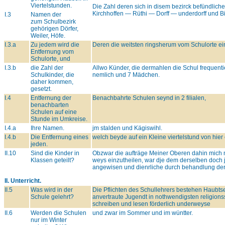
Viertelstunden.
Die Zahl deren sich in disem bezirck befündliche
Kirchhoffen — Rüthi — Dorff — underdorff und Bi
I.3
Namen der
zum Schulbezirk
gehörigen Dörfer,
Weiler, Höfe.
I.3.a
Zu jedem wird die
Deren die weitsten ringsherum vom Schulorte ein 
Entfernung vom
Schulorte, und
I.3.b
die Zahl der
Allwo Künder, die dermahlen die Schul frequent
Schulkinder, die
nemlich und 7 Mädchen.
daher kommen,
gesetzt.
I.4
Entfernung der
Benachbahrte Schulen seynd in 2 filialen,
benachbarten
Schulen auf eine
Stunde im Umkreise.
I.4.a
Ihre Namen.
jm stalden und Kägiswihl.
I.4.b
Die Entfernung eines
welch beyde auf ein Kleine viertelstund von hier 
jeden.
II.10
Sind die Kinder in
Obzwar die aufträge Meiner Oberen dahin mich 
Klassen geteilt?
weys einzutheilen, war dje dem derselben doch 
angewisen und dienrliche durch behandlung der f
II. Unterricht.
II.5
Was wird in der
Die Pflichten des Schullehrers bestehen Haubtse
Schule gelehrt?
anvertraute Jugendt in nothwendigsten religions
schreiben und lesen förderlich underweyse
II.6
Werden die Schulen
und zwar im Sommer und im wüntter.
nur im Winter