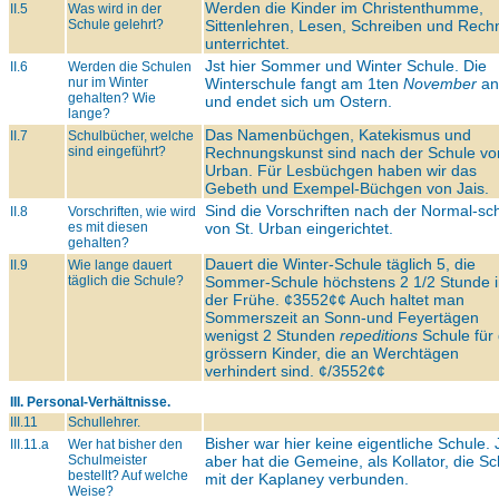
Werden die Kinder im Christenthumme,
II.5
Was wird in der
Schule gelehrt?
Sittenlehren, Lesen, Schreiben und Rech
unterrichtet.
Jst hier Sommer und Winter Schule. Die
II.6
Werden die Schulen
nur im Winter
Winterschule fangt am 1ten
November
an
gehalten? Wie
und endet sich um Ostern.
lange?
Das Namenbüchgen, Katekismus und
II.7
Schulbücher, welche
sind eingeführt?
Rechnungskunst sind nach der Schule von
Urban. Für Lesbüchgen haben wir das
Gebeth und Exempel-Büchgen von Jais.
Sind die Vorschriften nach der Normal-sc
II.8
Vorschriften, wie wird
es mit diesen
von St. Urban eingerichtet.
gehalten?
Dauert die Winter-Schule täglich 5, die
II.9
Wie lange dauert
täglich die Schule?
Sommer-Schule höchstens 2 1/2 Stunde 
der Frühe. ¢3552¢¢ Auch haltet man
Sommerszeit an Sonn-und Feyertägen
wenigst 2 Stunden
repeditions
Schule für 
grössern Kinder, die an Werchtägen
verhindert sind. ¢/3552¢¢
III. Personal-Verhältnisse.
III.11
Schullehrer.
Bisher war hier keine eigentliche Schule. 
III.11.a
Wer hat bisher den
Schulmeister
aber hat die Gemeine, als Kollator, die Sc
bestellt? Auf welche
mit der Kaplaney verbunden.
Weise?