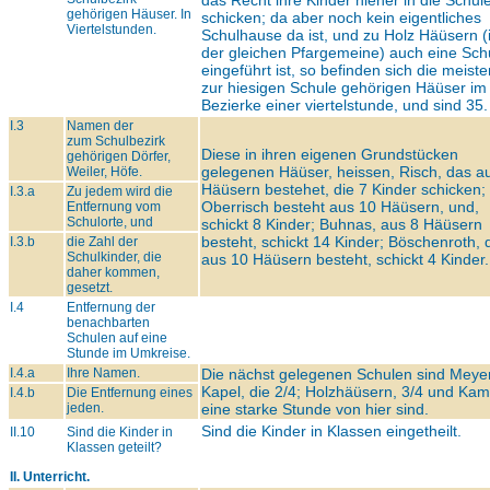
das Recht ihre Kinder hieher in die Schul
gehörigen Häuser. In
schicken; da aber noch kein eigentliches
Viertelstunden.
Schulhause da ist, und zu Holz Häüsern (
der gleichen Pfargemeine) auch eine Sch
eingeführt ist, so befinden sich die meiste
zur hiesigen Schule gehörigen Häüser im
Bezierke einer viertelstunde, und sind 35.
I.3
Namen der
zum Schulbezirk
Diese in ihren eigenen Grundstücken
gehörigen Dörfer,
gelegenen Häüser, heissen, Risch, das a
Weiler, Höfe.
Häüsern bestehet, die 7 Kinder schicken;
I.3.a
Zu jedem wird die
Oberrisch besteht aus 10 Häüsern, und,
Entfernung vom
Schulorte, und
schickt 8 Kinder; Buhnas, aus 8 Häüsern
besteht, schickt 14 Kinder; Böschenroth, 
I.3.b
die Zahl der
Schulkinder, die
aus 10 Häüsern besteht, schickt 4 Kinder.
daher kommen,
gesetzt.
I.4
Entfernung der
benachbarten
Schulen auf eine
Stunde im Umkreise.
I.4.a
Ihre Namen.
Die nächst gelegenen Schulen sind Meye
Kapel, die 2/4; Holzhäüsern, 3/4 und Kam
I.4.b
Die Entfernung eines
jeden.
eine starke Stunde von hier sind.
Sind die Kinder in Klassen eingetheilt.
II.10
Sind die Kinder in
Klassen geteilt?
II. Unterricht.