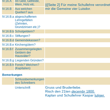
IV.16.A
An Geld, Getreide,
Wein, Holz etc.
||[Seite 2] Für meine Schullehre verordne
mir die Gemeine vier Luisdor.
IV.16.B
Aus welchen
Quellen? aus
IV.16.B.a
abgeschaffenen
Lehngefällen
(Zehnten,
Grundzinsen etc.)?
IV.16.B.b
Schulgeldern?
IV.16.B.c
Stiftungen?
IV.16.B.d
Gemeindekassen?
IV.16.B.e
Kirchengütern?
IV.16.B.f
Zusammengelegten
Geldern der
Hausväter?
IV.16.B.g
Liegenden Gründen?
IV.16.B.h
Fonds? Welchen?
(Kapitalien)
Bemerkungen
Schlussbemerkungen
des Schreibers
Gruss und Bruderliebe.
Unterschrift
Risch den 21ten
decembr
1800.
Kaplan und Schullehrer Kaspar
lutiger.