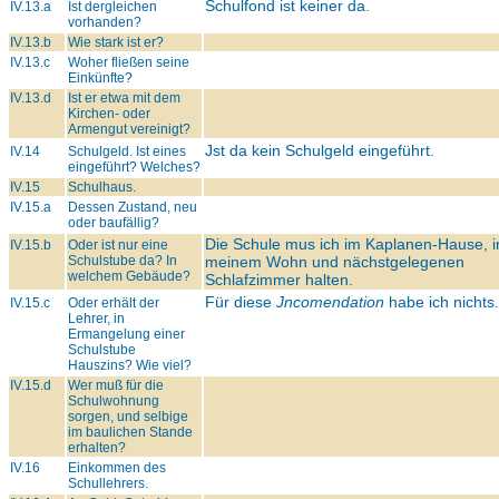
Schulfond ist keiner da.
IV.13.a
Ist dergleichen
vorhanden?
IV.13.b
Wie stark ist er?
IV.13.c
Woher fließen seine
Einkünfte?
IV.13.d
Ist er etwa mit dem
Kirchen- oder
Armengut vereinigt?
Jst da kein Schulgeld eingeführt.
IV.14
Schulgeld. Ist eines
eingeführt? Welches?
IV.15
Schulhaus.
IV.15.a
Dessen Zustand, neu
oder baufällig?
Die Schule mus ich im Kaplanen-Hause, i
IV.15.b
Oder ist nur eine
Schulstube da? In
meinem Wohn und nächstgelegenen
welchem Gebäude?
Schlafzimmer halten.
Für diese
Jncomendation
habe ich nichts.
IV.15.c
Oder erhält der
Lehrer, in
Ermangelung einer
Schulstube
Hauszins? Wie viel?
IV.15.d
Wer muß für die
Schulwohnung
sorgen, und selbige
im baulichen Stande
erhalten?
IV.16
Einkommen des
Schullehrers.