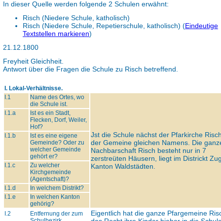
In dieser Quelle werden folgende 2 Schulen erwähnt:
Risch (Niedere Schule, katholisch)
Risch (Niedere Schule, Repetierschule, katholisch)
(
Eindeutige
Textstellen markieren
)
21.12.1800
Freyheit Gleichheit.
Antwort über die Fragen die Schule zu Risch betreffend.
I. Lokal-Verhältnisse.
I.1
Name des Ortes, wo
die Schule ist.
I.1.a
Ist es ein Stadt,
Flecken, Dorf, Weiler,
Hof?
Jst die Schule nächst der Pfarkirche Risch
I.1.b
Ist es eine eigene
der Gemeine gleichen Namens. Die ganz
Gemeinde? Oder zu
welcher Gemeinde
Nachbarschaft Risch besteht nur in 7
gehört er?
zerstreüten Häusern, liegt im Districkt Zug
I.1.c
Zu welcher
Kanton Waldstädten.
Kirchgemeinde
(Agentschaft)?
I.1.d
In welchem Distrikt?
I.1.e
In welchen Kanton
gehörig?
Eigentlich hat die ganze Pfargemeine Ris
I.2
Entfernung der zum
Schulbezirk