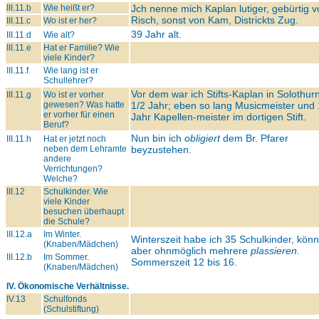
III.11.b
Wie heißt er?
Jch nenne mich Kaplan lutiger, gebürtig 
Risch, sonst von Kam, Districkts Zug.
III.11.c
Wo ist er her?
39 Jahr alt.
III.11.d
Wie alt?
III.11.e
Hat er Familie? Wie
viele Kinder?
III.11.f
Wie lang ist er
Schullehrer?
Vor dem war ich Stifts-Kaplan in Solothur
III.11.g
Wo ist er vorher
gewesen? Was hatte
1/2 Jahr; eben so lang Musicmeister und 
er vorher für einen
Jahr Kapellen-meister im dortigen Stift.
Beruf?
Nun bin ich
obligiert
dem Br. Pfarer
III.11.h
Hat er jetzt noch
neben dem Lehramte
beyzustehen.
andere
Verrichtungen?
Welche?
III.12
Schulkinder. Wie
viele Kinder
besuchen überhaupt
die Schule?
III.12.a
Im Winter.
Winterszeit habe ich 35 Schulkinder, könn
(Knaben/Mädchen)
aber ohnmöglich mehrere
plassieren.
III.12.b
Im Sommer.
Sommerszeit 12 bis 16.
(Knaben/Mädchen)
IV. Ökonomische Verhältnisse.
IV.13
Schulfonds
(Schulstiftung)