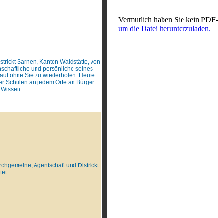
Vermutlich haben Sie kein PDF-
um die Datei herunterzuladen.
strickt Sarnen, Kanton Waldstätte, von
schaftliche und persönliche seines
arauf ohne Sie zu wiederholen. Heute
er Schulen an jedem Orte
an Bürger
n Wissen.
rchgemeine, Agentschaft und Districkt
tet.