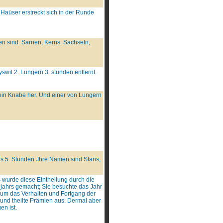
Haüser erstreckt sich in der Runde
en sind: Sarnen, Kerns. Sachseln,
swil 2. Lungern 3. stunden entfernt.
in Knabe her. Und einer von Lungern
 bis 5. Stunden Jhre Namen sind Stans,
 wurde diese Eintheilung durch die
jahrs gemacht; Sie besuchte das Jahr
h um das Verhalten und Fortgang der
 und theilte Prämien aus. Dermal aber
en ist.