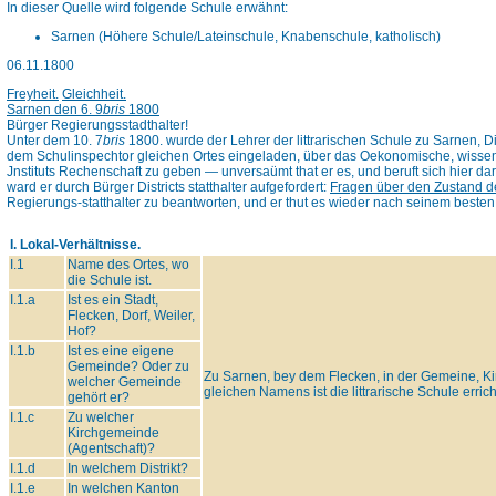
In dieser Quelle wird folgende Schule erwähnt:
Sarnen (Höhere Schule/Lateinschule, Knabenschule, katholisch)
06.11.1800
Freyheit.
Gleichheit.
Sarnen den 6. 9
bris
1800
Bürger Regierungsstadthalter!
Unter dem 10. 7
bris
1800. wurde der Lehrer der littrarischen Schule zu Sarnen, Di
dem Schulinspechtor gleichen Ortes eingeladen, über das Oekonomische, wissen
Jnstituts Rechenschaft zu geben — unversaümt that er es, und beruft sich hier d
ward er durch Bürger Districts statthalter aufgefordert:
Fragen über den Zustand d
Regierungs-statthalter zu beantworten, und er thut es wieder nach seinem beste
I. Lokal-Verhältnisse.
I.1
Name des Ortes, wo
die Schule ist.
I.1.a
Ist es ein Stadt,
Flecken, Dorf, Weiler,
Hof?
I.1.b
Ist es eine eigene
Gemeinde? Oder zu
Zu Sarnen, bey dem Flecken, in der Gemeine, Ki
welcher Gemeinde
gleichen Namens ist die littrarische Schule errich
gehört er?
I.1.c
Zu welcher
Kirchgemeinde
(Agentschaft)?
I.1.d
In welchem Distrikt?
I.1.e
In welchen Kanton