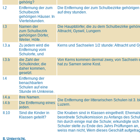
gehörig?
I.2
Entfernung der zum
Die Entfernung der zum Schulbezirke gehörigen 
Schulbezirk
auf drey stunden.
gehörigen Häuser. In
Viertelstunden.
I.3
Namen der
Die Hauptdörfer, die zu dem Schulbezirke gehör
zum Schulbezirk
Altnacht, Gyswil, Lungern
gehörigen Dörfer,
Weiler, Höfe.
I.3.a
Zu jedem wird die
Kerns und Sachselen 1/2 stunde: Altnacht und Gy
Entfernung vom
Schulorte, und
I.3.b
die Zahl der
Von Kerns kommen dermal zwey, von Sachseln e
Schulkinder, die
hat zu Sarnen seine Kost.
daher kommen,
gesetzt.
I.4
Entfernung der
benachbarten
Schulen auf eine
Stunde im Umkreise.
I.4.a
Ihre Namen.
Die Entfernung der litterarischen Schulen ist 3.
I.4.b
Die Entfernung eines
Luzern.
jeden.
II.10
Sind die Kinder in
Die Knaben sind in Klassen eingetheilt. Ehemals
Klassen geteilt?
beordnete Schulkomission zu Anfangs des Schul
hin durch einige mal die Schule; erkundigte sic
Schuler stelte zu Ende des Jahrs Prüffungen an,
weiss man nicht, Wem dieses Geschäft aufgetrag
II. Unterricht.