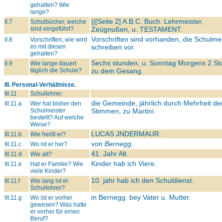
gehalten? Wie
lange?
||[Seite 2] A.B.C. Buch. Lehrmeister,
II.7
Schulbücher, welche
sind eingeführt?
Zeügnußen, u.
TESTAMENT.
Vorschriften sind vorhanden, die Schulme
II.8
Vorschriften, wie wird
es mit diesen
schreiben vor.
gehalten?
Sechs stunden, u. Sonntag Morgens 2 St
II.9
Wie lange dauert
täglich die Schule?
zu dem Gesang.
III. Personal-Verhältnisse.
III.11
Schullehrer.
die Gemeinde, jährlich durch Mehrheit de
III.11.a
Wer hat bisher den
Schulmeister
Stimmen, zu Martini.
bestellt? Auf welche
Weise?
LUCAS JNDERMAUR.
III.11.b
Wie heißt er?
von
Bernegg.
III.11.c
Wo ist er her?
41. Jahr Alt.
III.11.d
Wie alt?
Kinder hab ich Viere.
III.11.e
Hat er Familie? Wie
viele Kinder?
10. jahr hab ich den Schuldienst.
III.11.f
Wie lang ist er
Schullehrer?
in Bernegg. bey Vater u. Mutter.
III.11.g
Wo ist er vorher
gewesen? Was hatte
er vorher für einen
Beruf?