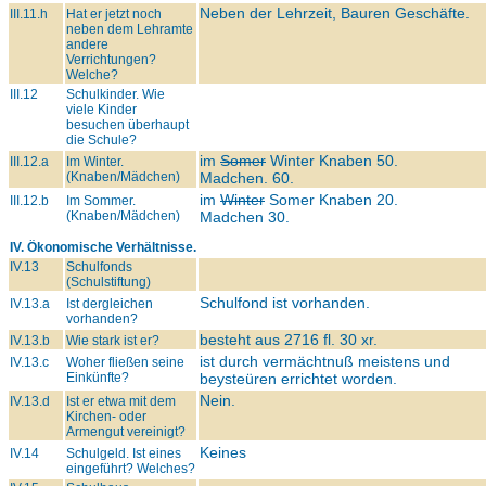
Neben der Lehrzeit, Bauren Geschäfte.
III.11.h
Hat er jetzt noch
neben dem Lehramte
andere
Verrichtungen?
Welche?
III.12
Schulkinder. Wie
viele Kinder
besuchen überhaupt
die Schule?
im
Somer
Winter Knaben 50.
III.12.a
Im Winter.
(Knaben/Mädchen)
Madchen. 60.
im
Winter
Somer Knaben 20.
III.12.b
Im Sommer.
(Knaben/Mädchen)
Madchen 30.
IV. Ökonomische Verhältnisse.
IV.13
Schulfonds
(Schulstiftung)
Schulfond ist vorhanden.
IV.13.a
Ist dergleichen
vorhanden?
besteht aus 2716 fl. 30 xr.
IV.13.b
Wie stark ist er?
ist durch vermächtnuß meistens und
IV.13.c
Woher fließen seine
Einkünfte?
beysteüren errichtet worden.
Nein.
IV.13.d
Ist er etwa mit dem
Kirchen- oder
Armengut vereinigt?
Keines
IV.14
Schulgeld. Ist eines
eingeführt? Welches?