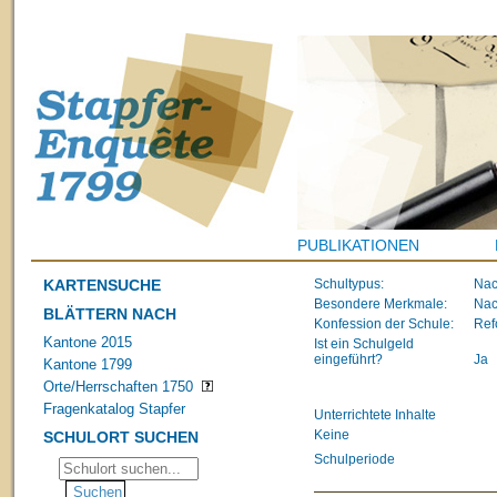
PUBLIKATIONEN
KARTENSUCHE
Schultypus:
Nac
Besondere Merkmale:
Nac
BLÄTTERN NACH
Konfession der Schule:
Ref
Kantone 2015
Ist ein Schulgeld
eingeführt?
Ja
Kantone 1799
Orte/Herrschaften 1750
Fragenkatalog Stapfer
Unterrichtete Inhalte
Keine
SCHULORT SUCHEN
Schulperiode