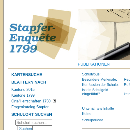
PUBLIKATIONEN
KARTENSUCHE
Schultypus:
Besondere Merkmale:
Rep
BLÄTTERN NACH
Konfession der Schule:
Ref
Kantone 2015
Ist ein Schulgeld
eingeführt?
kei
Kantone 1799
Orte/Herrschaften 1750
Fragenkatalog Stapfer
Unterrichtete Inhalte
Keine
SCHULORT SUCHEN
Schulperiode