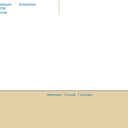
eitraum
Einwohner
799
eute
Webmaster
Kontakt
Copyright