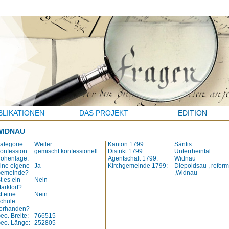
BLIKATIONEN
DAS PROJEKT
EDITION
WIDNAU
ategorie:
Weiler
Kanton 1799:
Säntis
onfession:
gemischt konfessionell
Distrikt 1799:
Unterrheintal
öhenlage:
Agentschaft 1799:
Widnau
ine eigene
Ja
Kirchgemeinde 1799:
Diepoldsau , reform
emeinde?
,Widnau
st es ein
Nein
arktort?
st eine
Nein
chule
orhanden?
eo. Breite:
766515
eo. Länge:
252805