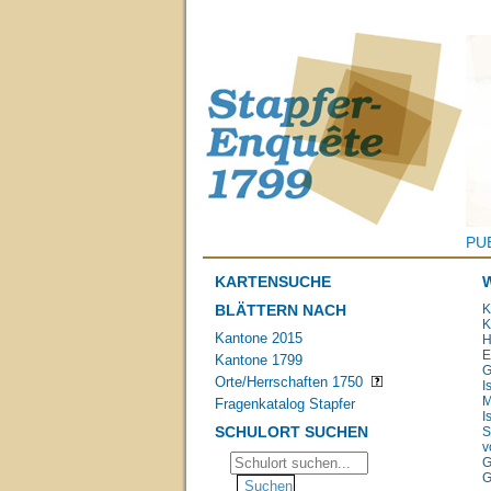
PU
KARTENSUCHE
BLÄTTERN NACH
K
K
Kantone 2015
H
E
Kantone 1799
G
Orte/Herrschaften 1750
I
M
Fragenkatalog Stapfer
I
SCHULORT SUCHEN
S
v
G
G