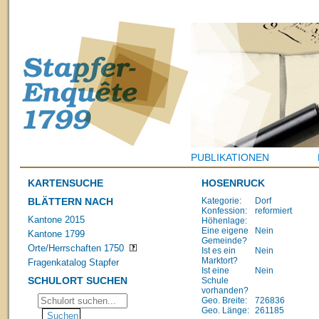
PUBLIKATIONEN
KARTENSUCHE
HOSENRUCK
BLÄTTERN NACH
Kategorie:
Dorf
Konfession:
reformiert
Kantone 2015
Höhenlage:
Eine eigene
Nein
Kantone 1799
Gemeinde?
Orte/Herrschaften 1750
Ist es ein
Nein
Marktort?
Fragenkatalog Stapfer
Ist eine
Nein
SCHULORT SUCHEN
Schule
vorhanden?
Geo. Breite:
726836
Geo. Länge:
261185