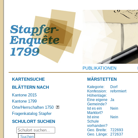
PUBLIKATIONEN
KARTENSUCHE
MÄRSTETTEN
BLÄTTERN NACH
Kategorie:
Dorf
Konfession:
reformiert
Kantone 2015
Höhenlage:
Eine eigene
Ja
Kantone 1799
Gemeinde?
Orte/Herrschaften 1750
Ist es ein
Nein
Marktort?
Fragenkatalog Stapfer
Ist eine
Nein
SCHULORT SUCHEN
Schule
vorhanden?
Geo. Breite:
722693
Geo. Länge:
272637