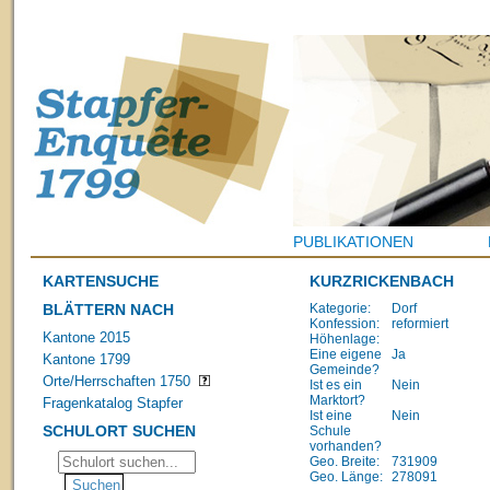
PUBLIKATIONEN
KARTENSUCHE
KURZRICKENBACH
BLÄTTERN NACH
Kategorie:
Dorf
Konfession:
reformiert
Kantone 2015
Höhenlage:
Eine eigene
Ja
Kantone 1799
Gemeinde?
Orte/Herrschaften 1750
Ist es ein
Nein
Marktort?
Fragenkatalog Stapfer
Ist eine
Nein
SCHULORT SUCHEN
Schule
vorhanden?
Geo. Breite:
731909
Geo. Länge:
278091