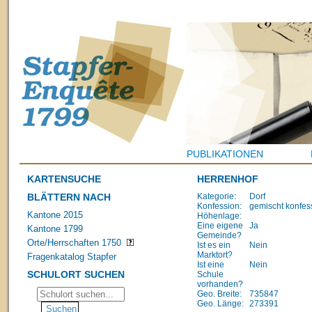
PUBLIKATIONEN
KARTENSUCHE
HERRENHOF
BLÄTTERN NACH
Kategorie:
Dorf
Konfession:
gemischt konfes
Kantone 2015
Höhenlage:
Eine eigene
Ja
Kantone 1799
Gemeinde?
Orte/Herrschaften 1750
Ist es ein
Nein
Marktort?
Fragenkatalog Stapfer
Ist eine
Nein
SCHULORT SUCHEN
Schule
vorhanden?
Geo. Breite:
735847
Geo. Länge:
273391