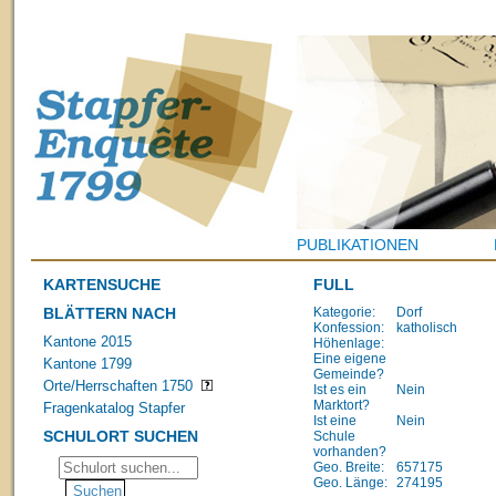
PUBLIKATIONEN
KARTENSUCHE
FULL
BLÄTTERN NACH
Kategorie:
Dorf
Konfession:
katholisch
Kantone 2015
Höhenlage:
Eine eigene
Kantone 1799
Gemeinde?
Orte/Herrschaften 1750
Ist es ein
Nein
Marktort?
Fragenkatalog Stapfer
Ist eine
Nein
SCHULORT SUCHEN
Schule
vorhanden?
Geo. Breite:
657175
Geo. Länge:
274195