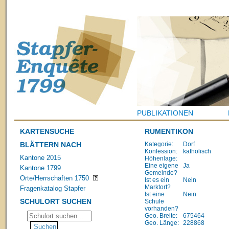
PUBLIKATIONEN
KARTENSUCHE
RUMENTIKON
BLÄTTERN NACH
Kategorie:
Dorf
Konfession:
katholisch
Kantone 2015
Höhenlage:
Eine eigene
Ja
Kantone 1799
Gemeinde?
Orte/Herrschaften 1750
Ist es ein
Nein
Marktort?
Fragenkatalog Stapfer
Ist eine
Nein
SCHULORT SUCHEN
Schule
vorhanden?
Geo. Breite:
675464
Geo. Länge:
228868