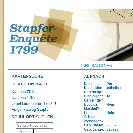
PUBLIKATIONEN
KARTENSUCHE
ALPNACH
BLÄTTERN NACH
Kategorie:
Dorf
Konfession:
katholisch
Kantone 2015
Höhenlage:
Eine eigene
Ja
Kantone 1799
Gemeinde?
Orte/Herrschaften 1750
Ist es ein
Nein
Marktort?
Fragenkatalog Stapfer
Ist eine
Nein
SCHULORT SUCHEN
Schule
vorhanden?
Geo. Breite:
663573
Geo. Länge:
198992