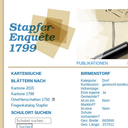
PUBLIKATIONEN
KARTENSUCHE
BIRMENSTORF
BLÄTTERN NACH
Kategorie:
Dorf
Konfession:
gemischt konfes
Kantone 2015
Höhenlage:
Eine eigene
Ja
Kantone 1799
Gemeinde?
Orte/Herrschaften 1750
Ist es ein
Nein
Marktort?
Fragenkatalog Stapfer
Ist eine
Nein
SCHULORT SUCHEN
Schule
vorhanden?
Geo. Breite:
660846
Geo. Länge:
257011