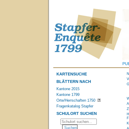
PU
KARTENSUCHE
N
V
BLÄTTERN NACH
G
Kantone 2015
Kantone 1799
W
Orte/Herrschaften 1750
A
Fragenkatalog Stapfer
Z
SCHULORT SUCHEN
H
F
K
A