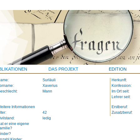
BLIKATIONEN
DAS PROJEKT
EDITION
ame:
Surläuli
Herkunft:
orname:
Xaverius
Konfession:
eschlecht:
Mann
Im Ort seit:
Lehrer seit:
eitere Informationen
Erstberuf:
lter:
42
Zusatzberuf:
ivilstand:
ledig
at er eine eigene
amilie?
inder?
nzahl Kinder: