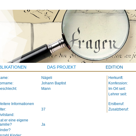
BLIKATIONEN
DAS PROJEKT
EDITION
ame:
Nägeli
Herkunft:
orname:
Johann Baptist
Konfession:
eschlecht:
Mann
Im Ort seit:
Lehrer seit:
eitere Informationen
Erstberuf:
lter:
37
Zusatzberuf:
ivilstand:
at er eine eigene
amilie?
Ja
inder?
nzahl Kinder: