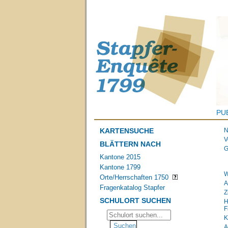
PU
KARTENSUCHE
N
V
BLÄTTERN NACH
G
Kantone 2015
Kantone 1799
W
Orte/Herrschaften 1750
A
Fragenkatalog Stapfer
Z
SCHULORT SUCHEN
H
F
K
A