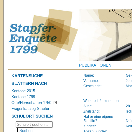
PUBLIKATIONEN
KARTENSUCHE
Name:
Gei
Vorname:
Joh
BLÄTTERN NACH
Geschlecht:
Ma
Kantone 2015
Kantone 1799
Weitere Informationen
Orte/Herrschaften 1750
Alter:
28
Fragenkatalog Stapfer
Zivilstand:
led
SCHULORT SUCHEN
Hat er eine eigene
Familie?
Nei
Kinder?
Kei
Anzahl Kinder: