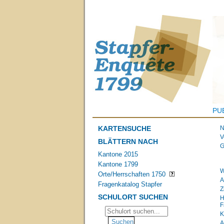
PU
KARTENSUCHE
N
V
BLÄTTERN NACH
G
Kantone 2015
Kantone 1799
W
Orte/Herrschaften 1750
A
Fragenkatalog Stapfer
Z
SCHULORT SUCHEN
H
F
K
A