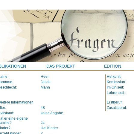
BLIKATIONEN
DAS PROJEKT
EDITION
ame:
Heer
Herkunft:
orname:
Jacob
Konfession:
eschlecht:
Mann
Im Ort seit:
Lehrer seit:
eitere Informationen
Erstberuf:
lter:
48
Zusatzberuf:
ivilstand:
keine Angabe
at er eine eigene
amilie?
Ja
inder?
Hat Kinder
nzahl Kinder:
2