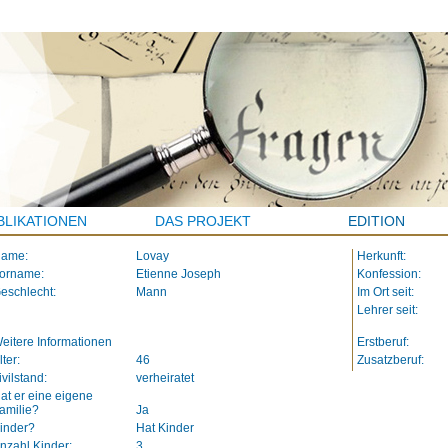
BLIKATIONEN
DAS PROJEKT
EDITION
ame:
Lovay
Herkunft:
orname:
Etienne Joseph
Konfession:
eschlecht:
Mann
Im Ort seit:
Lehrer seit:
eitere Informationen
Erstberuf:
lter:
46
Zusatzberuf:
ivilstand:
verheiratet
at er eine eigene
amilie?
Ja
inder?
Hat Kinder
nzahl Kinder:
3