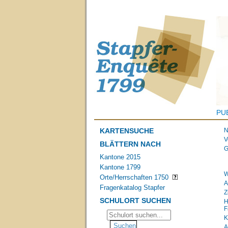
PU
KARTENSUCHE
N
V
BLÄTTERN NACH
G
Kantone 2015
Kantone 1799
W
Orte/Herrschaften 1750
A
Fragenkatalog Stapfer
Z
SCHULORT SUCHEN
H
F
K
A