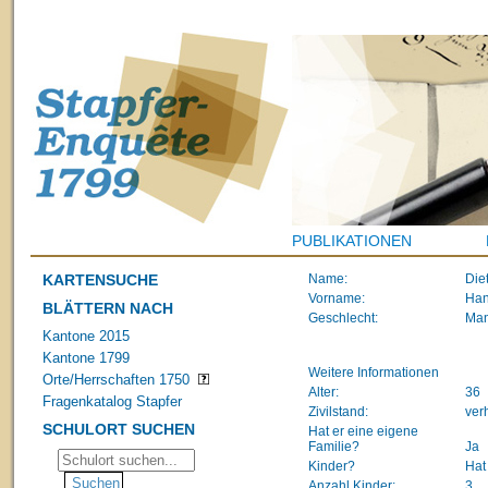
PUBLIKATIONEN
KARTENSUCHE
Name:
Diet
Vorname:
Han
BLÄTTERN NACH
Geschlecht:
Ma
Kantone 2015
Kantone 1799
Weitere Informationen
Orte/Herrschaften 1750
Alter:
36
Fragenkatalog Stapfer
Zivilstand:
ver
SCHULORT SUCHEN
Hat er eine eigene
Familie?
Ja
Kinder?
Hat
Anzahl Kinder:
3