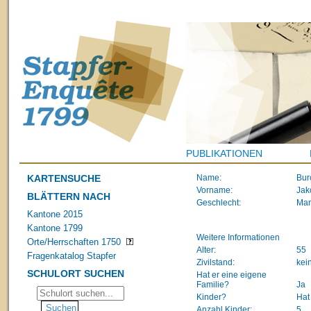
PUBLIKATIONEN
KARTENSUCHE
Name:
Bur
Vorname:
Jak
BLÄTTERN NACH
Geschlecht:
Ma
Kantone 2015
Kantone 1799
Weitere Informationen
Orte/Herrschaften 1750
Alter:
55
Fragenkatalog Stapfer
Zivilstand:
kei
SCHULORT SUCHEN
Hat er eine eigene
Familie?
Ja
Kinder?
Hat
Anzahl Kinder:
5