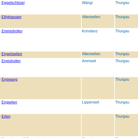
Eggetschbüel
Wängi
Thurgau
Ellighausen
Alterswilen
Thurgau
Emmishofen
Konstanz
Thurgau
Engelswilen
Alterswilen
Thurgau
Engishofen
Amriswil
Thurgau
Engwang
Thurgau
Engwilen
Lipperswil
Thurgau
Erlen
Thurgau