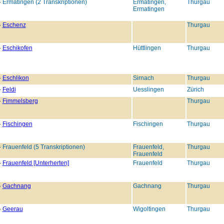
Ermatingen (2 Transkriptionen)
Ermatingen,
Thurgau
Ermatingen
Eschenz
Thurgau
Eschikofen
Hüttlingen
Thurgau
Eschlikon
Sirnach
Thurgau
Feldi
Uesslingen
Zürich
Fimmelsberg
Thurgau
Fischingen
Fischingen
Thurgau
Frauenfeld (5 Transkriptionen)
Frauenfeld,
Thurgau
Frauenfeld
Frauenfeld [Unterherten]
Frauenfeld
Thurgau
Gachnang
Gachnang
Thurgau
Geerau
Wigoltingen
Thurgau