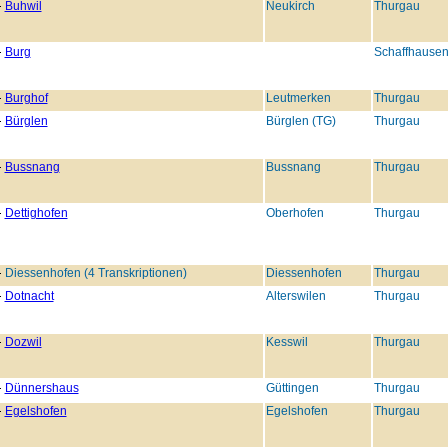
Buhwil
Neukirch
Thurgau
Burg
Schaffhause
Burghof
Leutmerken
Thurgau
Bürglen
Bürglen (TG)
Thurgau
Bussnang
Bussnang
Thurgau
Dettighofen
Oberhofen
Thurgau
Diessenhofen (4 Transkriptionen)
Diessenhofen
Thurgau
Dotnacht
Alterswilen
Thurgau
Dozwil
Kesswil
Thurgau
Dünnershaus
Güttingen
Thurgau
Egelshofen
Egelshofen
Thurgau