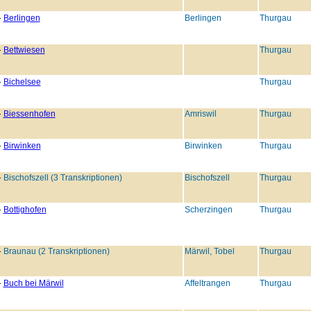
Berlingen
Berlingen
Thurgau
Bettwiesen
Thurgau
Bichelsee
Thurgau
Biessenhofen
Amriswil
Thurgau
Birwinken
Birwinken
Thurgau
Bischofszell (3 Transkriptionen)
Bischofszell
Thurgau
Bottighofen
Scherzingen
Thurgau
Braunau (2 Transkriptionen)
Märwil, Tobel
Thurgau
Buch bei Märwil
Affeltrangen
Thurgau