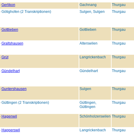
Gerlikon
Gachnang
Thurgau
Götighofen (2 Transkriptionen)
Sulgen, Sulgen
Thurgau
Gottlieben
Gottlieben
Thurgau
Graltshausen
Alterswilen
Thurgau
Grüt
Langrickenbach
Thurgau
Gündelhart
Gündelhart
Thurgau
Guntershausen
Sulgen
Thurgau
Güttingen (2 Transkriptionen)
Güttingen,
Thurgau
Güttingen
Hagenwil
Schönholzerswilen
Thurgau
Happerswil
Langrickenbach
Thurgau