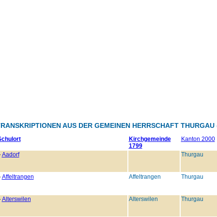
TRANSKRIPTIONEN AUS DER GEMEINEN HERRSCHAFT THURGAU (
Schulort
Kirchgemeinde
Kanton 2000
1799
Aadorf
Thurgau
Affeltrangen
Affeltrangen
Thurgau
Alterswilen
Alterswilen
Thurgau