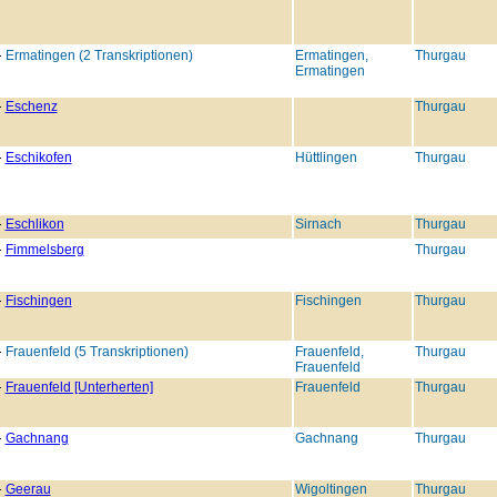
Ermatingen (2 Transkriptionen)
Ermatingen,
Thurgau
Ermatingen
Eschenz
Thurgau
Eschikofen
Hüttlingen
Thurgau
Eschlikon
Sirnach
Thurgau
Fimmelsberg
Thurgau
Fischingen
Fischingen
Thurgau
Frauenfeld (5 Transkriptionen)
Frauenfeld,
Thurgau
Frauenfeld
Frauenfeld [Unterherten]
Frauenfeld
Thurgau
Gachnang
Gachnang
Thurgau
Geerau
Wigoltingen
Thurgau