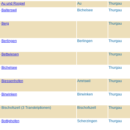
Au und Roopel
Au
Thurgau
Balterswil
Bichelsee
Thurgau
Berg
Thurgau
Berlingen
Berlingen
Thurgau
Bettwiesen
Thurgau
Bichelsee
Thurgau
Biessenhofen
Amriswil
Thurgau
Birwinken
Birwinken
Thurgau
Bischofszell (3 Transkriptionen)
Bischofszell
Thurgau
Bottighofen
Scherzingen
Thurgau