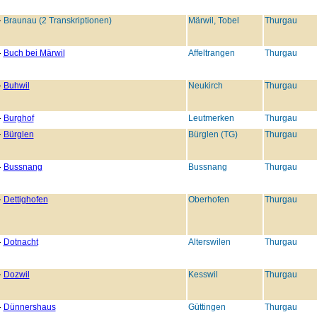
Braunau (2 Transkriptionen)
Märwil, Tobel
Thurgau
Buch bei Märwil
Affeltrangen
Thurgau
Buhwil
Neukirch
Thurgau
Burghof
Leutmerken
Thurgau
Bürglen
Bürglen (TG)
Thurgau
Bussnang
Bussnang
Thurgau
Dettighofen
Oberhofen
Thurgau
Dotnacht
Alterswilen
Thurgau
Dozwil
Kesswil
Thurgau
Dünnershaus
Güttingen
Thurgau