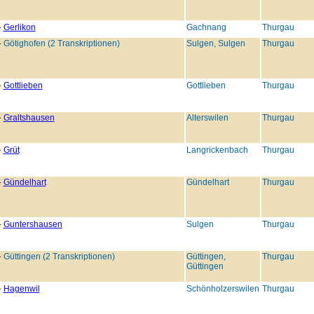
Gerlikon
Gachnang
Thurgau
Götighofen (2 Transkriptionen)
Sulgen, Sulgen
Thurgau
Gottlieben
Gottlieben
Thurgau
Graltshausen
Alterswilen
Thurgau
Grüt
Langrickenbach
Thurgau
Gündelhart
Gündelhart
Thurgau
Guntershausen
Sulgen
Thurgau
Güttingen (2 Transkriptionen)
Güttingen,
Thurgau
Güttingen
Hagenwil
Schönholzerswilen
Thurgau