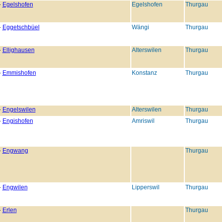
Egelshofen
Egelshofen
Thurgau
Eggetschbüel
Wängi
Thurgau
Ellighausen
Alterswilen
Thurgau
Emmishofen
Konstanz
Thurgau
Engelswilen
Alterswilen
Thurgau
Engishofen
Amriswil
Thurgau
Engwang
Thurgau
Engwilen
Lipperswil
Thurgau
Erlen
Thurgau