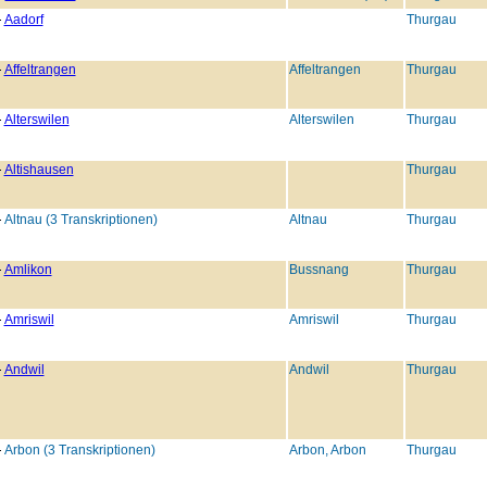
Aadorf
Thurgau
Affeltrangen
Affeltrangen
Thurgau
Alterswilen
Alterswilen
Thurgau
Altishausen
Thurgau
Altnau (3 Transkriptionen)
Altnau
Thurgau
Amlikon
Bussnang
Thurgau
Amriswil
Amriswil
Thurgau
Andwil
Andwil
Thurgau
Arbon (3 Transkriptionen)
Arbon, Arbon
Thurgau