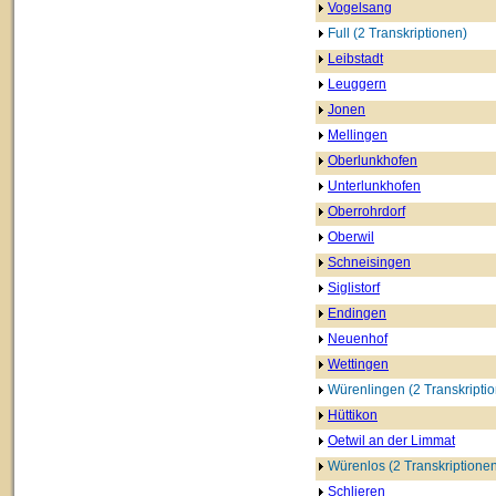
Vogelsang
Full (2 Transkriptionen)
Leibstadt
Leuggern
Jonen
Mellingen
Oberlunkhofen
Unterlunkhofen
Oberrohrdorf
Oberwil
Schneisingen
Siglistorf
Endingen
Neuenhof
Wettingen
Würenlingen (2 Transkripti
Hüttikon
Oetwil an der Limmat
Würenlos (2 Transkriptione
Schlieren