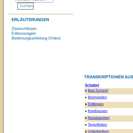
ERLÄUTERUNGEN
Zitierrichtlinien
Editionsregeln
Bedienungsanleitung (Video)
TRANSKRIPTIONEN AUS
Schulort
Bad Zurzach
Bremgarten
Döttingen
Kindhausen
Nussbaumen
Tegerfelden
Unterberikon