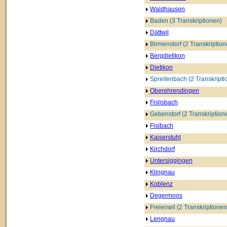
Waldhausen
Baden (3 Transkriptionen)
Dättwil
Birmenstorf (2 Transkription
Bergdietikon
Dietikon
Spreitenbach (2 Transkripti
Oberehrendingen
Fislisbach
Gebenstorf (2 Transkription
Fisibach
Kaiserstuhl
Kirchdorf
Untersiggingen
Klingnau
Koblenz
Degermoos
Freienwil (2 Transkriptionen
Lengnau