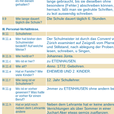
es mit diesen
lange gebraucht, bis sie dieselben ohne
gehalten?
besondere {Fehler.} abschreiben können,
hernach. läßt man sie gedrukte Schriften
zu lezt auswendig schreiben.
Die Schule dauert täglich 6. Stunden.
II.9
Wie lange dauert
täglich die Schule?
III. Personal-Verhältnisse.
III.11
Schullehrer.
Der Schulmeister ist durch das
Convent
v
III.11.a
Wer hat bisher den
Schulmeister
Zürich
examiniert
auf Zeügniß vom Pfarre
bestellt? Auf welche
und Stillstand, nach ablegung der Proben
Weise?
lesen, schreiben, u Singen,
Johannes Jünta.
III.11.b
Wie heißt er?
zu
ETENHAUSEN.
III.11.c
Wo ist er her?
Anno.
1772. Gebohren.
III.11.d
Wie alt?
EHEWEIB UND 2. KINDER.
III.11.e
Hat er Familie? Wie
viele Kinder?
12. Jahr Schullehrer.
III.11.f
Wie lang ist er
Schullehrer?
Jmmer zu
ETENHAUSEN
ohne andern be
III.11.g
Wo ist er vorher
gewesen? Was hatte
er vorher für einen
Beruf?
Neben dem Lehramte hat er keine ander
III.11.h
Hat er jetzt noch
neben dem Lehramte
Verrichtungen als über Sommer in einer
andere
Juchart Aker etwas gemüs zupflanzen.