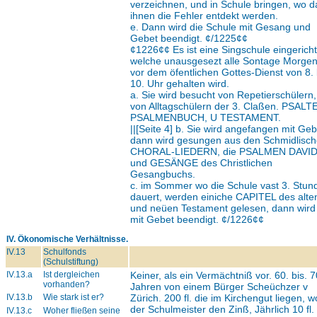
verzeichnen, und in Schule bringen, wo 
ihnen die Fehler entdekt werden.
e. Dann wird die Schule mit Gesang und
Gebet beendigt. ¢/1225¢¢
¢1226¢¢ Es ist eine Singschule eingericht
welche unausgesezt alle Sontage Morge
vor dem öfentlichen Gottes-Dienst von 8. 
10. Uhr gehalten wird.
a. Sie wird besucht von Repetierschülern
von Alltagschülern der 3. Claßen.
PSALTE
PSALMENBUCH, U TESTAMENT.
||[Seite 4] b. Sie wird angefangen mit Geb
dann wird gesungen aus den Schmidlisc
CHORAL-LIEDERN,
die
PSALMEN DAVID
und
GESÄNGE
des Christlichen
Gesangbuchs.
c. im Sommer wo die Schule vast 3. Stun
dauert, werden einiche
CAPITEL
des alte
und neüen Testament gelesen, dann wird 
mit Gebet beendigt. ¢/1226¢¢
IV. Ökonomische Verhältnisse.
IV.13
Schulfonds
(Schulstiftung)
IV.13.a
Ist dergleichen
Keiner, als ein Vermächtniß vor. 60. bis. 7
vorhanden?
Jahren von einem Bürger Scheüchzer v
IV.13.b
Wie stark ist er?
Zürich. 200 fl. die im Kirchengut liegen, 
der Schulmeister den Zinß, Jährlich 10 fl.
IV.13.c
Woher fließen seine