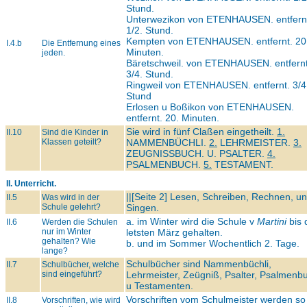
Stund.
Unterwezikon von
ETENHAUSEN.
entfern
1/2. Stund.
Kempten von
ETENHAUSEN.
entfernt. 20
I.4.b
Die Entfernung eines
Minuten.
jeden.
Bäretschweil. von
ETENHAUSEN.
entfern
3/4. Stund.
Ringweil von
ETENHAUSEN.
entfernt. 3/4
Stund
Erlosen u Boßikon von
ETENHAUSEN.
entfernt. 20. Minuten.
Sie wird in fünf Claßen eingetheilt.
1.
II.10
Sind die Kinder in
Klassen geteilt?
NAMMENBÜCHLI.
2.
LEHRMEISTER.
3.
ZEUGNISSBUCH. U. PSALTER.
4.
PSALMENBUCH.
5.
TESTAMENT.
II. Unterricht.
||[Seite 2] Lesen, Schreiben, Rechnen, u
II.5
Was wird in der
Schule gelehrt?
Singen.
a. im Winter wird die Schule v
Martini
bis 
II.6
Werden die Schulen
nur im Winter
letsten März gehalten.
gehalten? Wie
b. und im Sommer Wochentlich 2. Tage.
lange?
Schulbücher sind Nammenbüchli,
II.7
Schulbücher, welche
sind eingeführt?
Lehrmeister, Zeügniß, Psalter, Psalmenb
u Testamenten.
Vorschriften vom Schulmeister werden so
II.8
Vorschriften, wie wird